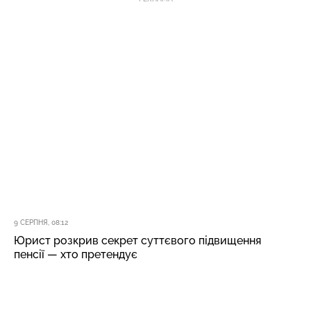
9 СЕРПНЯ, 08:12
Юрист розкрив секрет суттєвого підвищення
пенсії — хто претендує
Відразу сповіщаємо важливі новини
в
Google
News