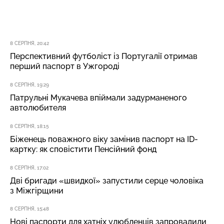
8 СЕРПНЯ, 20:42
Перспективний футболіст із Португалії отримав
перший паспорт в Ужгороді
8 СЕРПНЯ, 19:29
Патрульні Мукачева впіймали задурманеного
автолюбителя
8 СЕРПНЯ, 18:15
Біженець поважного віку замінив паспорт на ID-
картку: як сповістити Пенсійний фонд
8 СЕРПНЯ, 17:02
Дві бригади «швидкої» запустили серце чоловіка
з Міжгірщини
8 СЕРПНЯ, 15:48
Нові паспорти для хатніх улюбленців запровадили