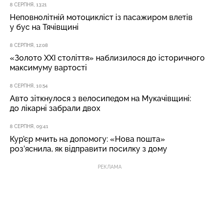
8 СЕРПНЯ, 13:21
Неповнолітній мотоцикліст із пасажиром влетів
у бус на Тячівщині
8 СЕРПНЯ, 12:08
«Золото XXI століття» наблизилося до історичного
максимуму вартості
8 СЕРПНЯ, 10:54
Авто зіткнулося з велосипедом на Мукачівщині:
до лікарні забрали двох
8 СЕРПНЯ, 09:41
Кур’єр мчить на допомогу: «Нова пошта»
роз’яснила, як відправити посилку з дому
РЕКЛАМА