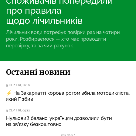
споживачів попередили
про правила
щодо лічильників
Лічильник води потребує повірки раз на чотири
роки. Розбираємося — хто має проводити
перевірку, та за чий рахунок.
Останні новини
9 СЕРПНЯ, 10:16
⚡ На Закарпатті корова рогом вбила мотоцикліста,
який її збив
9 СЕРПНЯ, 09:12
Нульовий баланс: українцям дозволили бути
на зв’язку безкоштовно
РЕКЛАМА