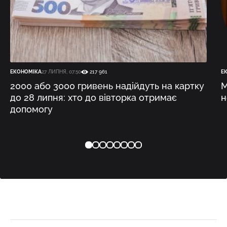
ЕКОНОМІКА
27 ЛИПНЯ, 07:50
217 961
Е
2000 або 3000 гривень надійдуть на картку
М
до 28 липня: хто до вівторка отримає
н
допомогу