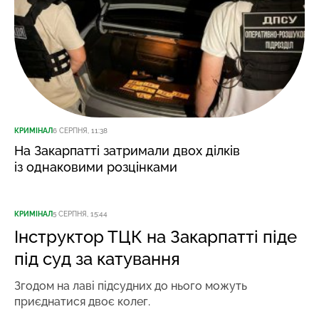
КРИМІНАЛ
6 СЕРПНЯ, 11:38
На Закарпатті затримали двох ділків
із однаковими розцінками
КРИМІНАЛ
5 СЕРПНЯ, 15:44
Інструктор ТЦК на Закарпатті піде
під суд за катування
Згодом на лаві підсудних до нього можуть
приєднатися двоє колег.