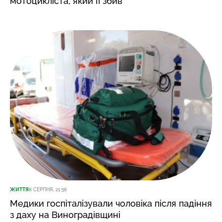
мотоцикліста, який її збив
ЖИТТЯ
8 СЕРПНЯ, 21:56
Медики госпіталізували чоловіка після падіння
з даху на Виноградівщині