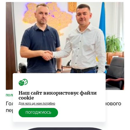
Наш сайт використовує файли
ПОЛІТИКА
5 СЕРПНЯ, 11:48
cookie
Голова Мукачівської РВА презентував нового
Для чого це нам потрібно
першого заступника
ПОГОДЖУЮСЬ