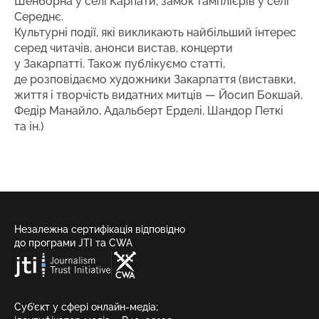
Шенборна у селі Карпати, замок тамплієрів у селі
Середнє.
Культурні події, які викликають найбільший інтерес
серед читачів, анонси вистав, концерти
у Закарпатті. Також публікуємо статті,
де розповідаємо художники Закарпаття (виставки,
життя і творчість видатних митців — Йосип Бокшай,
Федір Манайло, Адальберт Ерделі, Шандор Петкі
та ін.)
Незалежна сертифікація відповідно
до програми JTI та CWA
Суб’єкт у сфері онлайн-медіа;