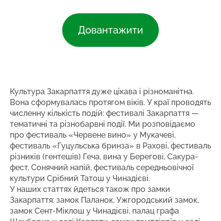
Довантажити
Культура Закарпаття дуже цікава і різноманітна.
Вона сформувалась протягом віків. У краї проводять
численну кількість подій: фестивалі Закарпаття —
тематичні та різнобарвні події. Ми розповідаємо
про фестиваль «Червене вино» у Мукачеві,
фестиваль «Гуцульська бринза» в Рахові, фестиваль
різників (гентешів) Геча, вина у Берегові, Сакура-
фест, Сонячний напій, фестиваль середньовічної
культури Срібний Татош у Чинадієві.
У наших статтях йдеться також про замки
Закарпаття: замок Паланок, Ужгородський замок,
замок Сент-Міклош у Чинадієві, палац графа