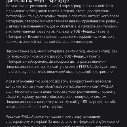
ідентифікатор медіа – R40-03130
Усі матеріали, розміщені на сайті https://pmg.ua/ та на всіх його
піддоменах, у тому числі тексти, інтерв’ю, статті, дослідження,
фотографічні та аудіовізуальні твори, є об’єктами авторського права.
Матеріали, створені журналістами та іншими працівниками редакції
у зв’язку з виконанням трудових обов’язків, є службовими творами,
виключні майнові права на які належать ТОВ «Редакція газети
«Панорама». Виключні майнові права на матеріали інших авторів
належать редакції на підставі відповідних договорів.
Використання будь-яких матеріалів сайту у будь-якому вигляді без
попереднього письмового дозволу ТОВ «Редакція газети
«Панорама» заборонено. Ця заборона діє і в разі зазначення
гіперпосилання на сторінку сайту, логотипу PMG.UA або будь-якого
іншого згадування, якщо письмовий дозвіл редакції не отримано.
У разі отримання письмового дозволу використання матеріалів
допускається за умови обов’язкового посилання на сайт PMG.UA,
а для інтернет-видань додатково за умови розміщення у першому
абзаці матеріалу прямого, відкритого для пошукових систем
гіперпосилання на конкретну сторінку сайту (URL-адресу), на якій
розміщено оригінальний матеріал.
Редакція PMG.UA може не поділяти точку зору, викладену
в авторському матеріалі. За достовірність інформації, опублікованої
в рекламних матеріалах, відповідальність несе рекламодавець.