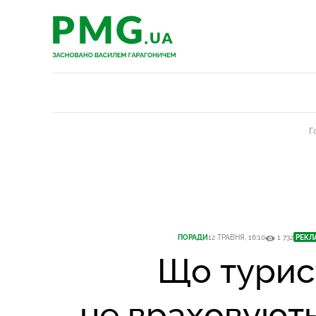
PMG.ua
PMG.ua
Г
ПОРАДИ
12 ТРАВНЯ, 16:10
1 732
РЕКЛ
Що турис
не враховуют