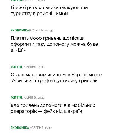
Гірські рятувальники евакуювали
туристку в районі Гимби
ЕКОНОМІКА
8 СЕРПНЯ, 04:45
Платять 8000 гривень щомісяця:
оформити таку допомогу можна буде
в «Дії»
ЖИТТЯ
7 СЕРПНЯ, 21:33
Стало масовим явищем: в Україні може
з’явитися штраф на 51 тисячу гривень
ЖИТТЯ
7 СЕРПНЯ, 20:21
850 гривень допомоги від мобільних
операторів — фейк від шахраїв
ЕКОНОМІКА
7 СЕРПНЯ, 19:17