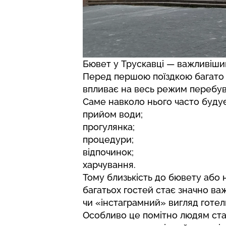
Бювет у Трускавці — важливіший
Перед першою поїздкою багато х
впливає на весь режим перебув
Саме навколо нього часто будує
прийом води;
прогулянка;
процедури;
відпочинок;
харчування.
Тому близькість до бювету або 
багатьох гостей стає значно в
чи «інстаграмний» вигляд готел
Особливо це помітно людям старш