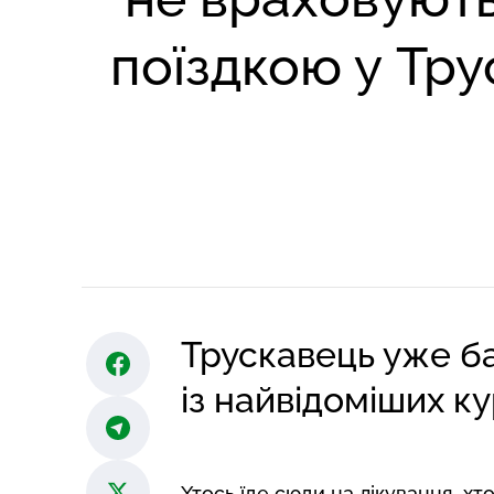
поїздкою у Тр
Трускавець уже б
із найвідоміших ку
Хтось їде сюди на лікування, хто