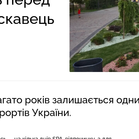
ускавець
агато років залишається одн
рортів України.
сь — на кілька днів SPA-відпочинку, а для