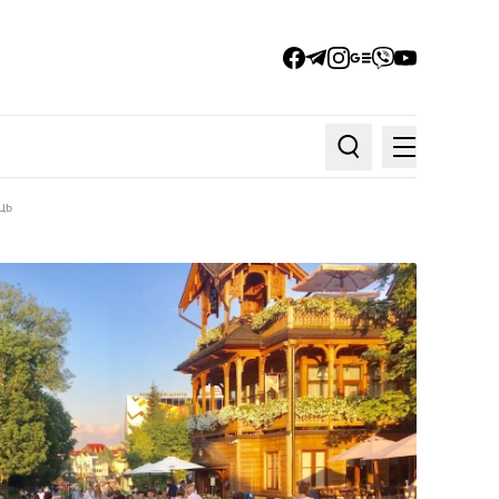
facebook
telegram
instagram
google_news
viber
youtube
Меню
Пошук по статтях
ць