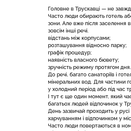
Головне в Трускавці — не завж
Часто люди обирають готель аб
зони. Але вже після заселення 
зовсім інші речі.
відстань між корпусами;
розташування відносно парку;
графік процедур;
наявність власного бювету;
зручність режиму протягом дня.
До речі, багато санаторіїв і гот
мінеральних вод. Для частини 
у холодний період або під час 
І тут є ще один момент, який ч
багатьох людей відпочинок у Тр
День зазвичай проходить у рус
харчуванням і відпочинком у міс
Часто люди повертаються в номе