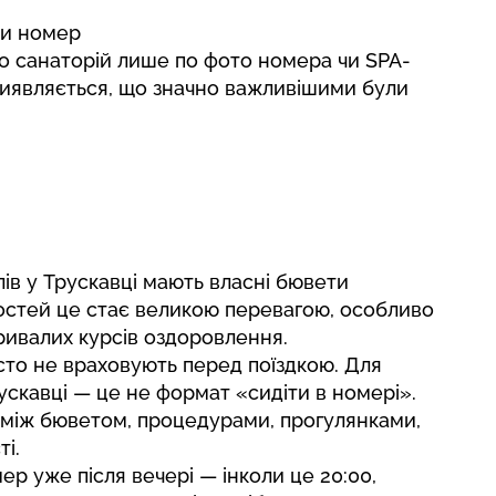
ди номер
о санаторій лише по фото номера чи SPA-
виявляється, що значно важливішими були
елів у Трускавці мають власні бювети
гостей це стає великою перевагою, особливо
тривалих курсів оздоровлення.
асто не враховують перед поїздкою. Для
ускавці — це не формат «сидіти в номері».
і між бюветом, процедурами, прогулянками,
ті.
р уже після вечері — інколи це 20:00,