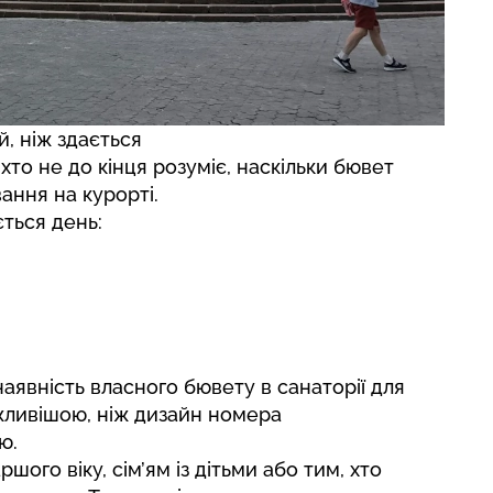
, ніж здається
то не до кінця розуміє, наскільки бювет
ання на курорті.
ться день:
наявність власного бювету в санаторії для
ажливішою, ніж дизайн номера
ю.
ого віку, сім’ям із дітьми або тим, хто