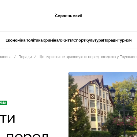
Серпень 2026
Економіка
Політика
Кримінал
Життя
Спорт
Культура
Поради
Туризм
оловна
Поради
Що туристи не враховують перед поїздкою у Трускаве
АМА
ти
ь перед