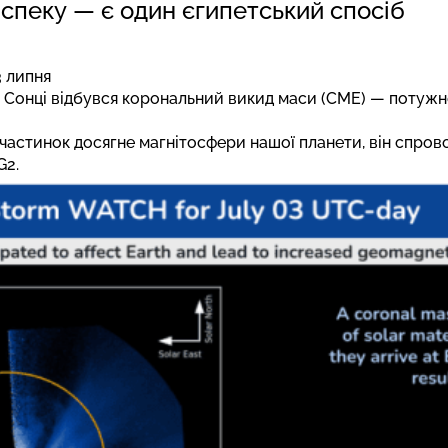
спеку — є один єгипетський спосіб
3 липня
на Сонці відбувся корональний викид маси (CME) — потуж
частинок досягне магнітосфери нашої планети, він спрово
G2.