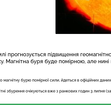
емлі прогнозується підвищення геомагнітно
у. Магнітна буря буде помірною, але нині 
 магнітну бурю помірної сили, йдеться в офіційних дани
ні збурення очікуються вже з ранкових годин 3 липня (за