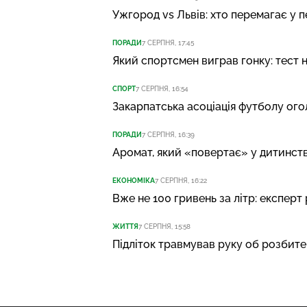
Ужгород vs Львів: хто перемагає у 
ПОРАДИ
7 СЕРПНЯ, 17:45
Який спортсмен виграв гонку: тест 
СПОРТ
7 СЕРПНЯ, 16:54
Закарпатська асоціація футболу ог
ПОРАДИ
7 СЕРПНЯ, 16:39
Аромат, який «повертає» у дитинство
ЕКОНОМІКА
7 СЕРПНЯ, 16:22
Вже не 100 гривень за літр: експерт 
ЖИТТЯ
7 СЕРПНЯ, 15:58
Підліток травмував руку об розбите