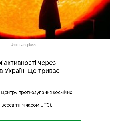
Фото: Unsplash
ї активності через
в Україні ще триває
х Центру прогнозування космічної
 всесвітнім часом UTC).