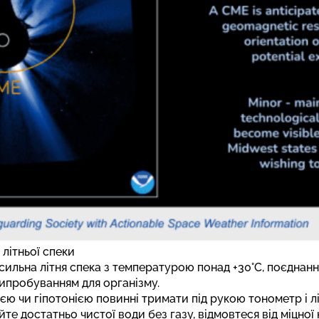
 літньої спеки
 сильна літня спека з температурою понад +30°C, поєднанн
ипробуванням для організму.
єю чи гіпотонією повинні тримати під рукою тонометр і лік
те достатньо чистої води без газу, відмовтеся від міцної 