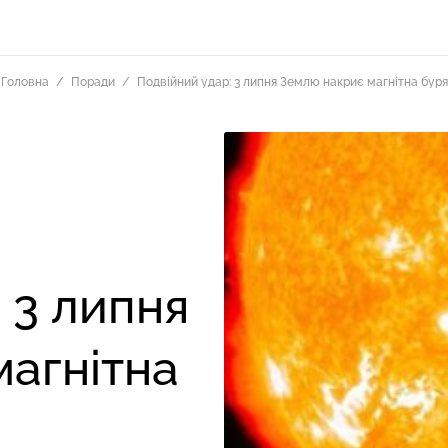
Головна
Поради
Подвійний удар: 3 липня Землю накриє магнітна буря
 3 липня
агнітна