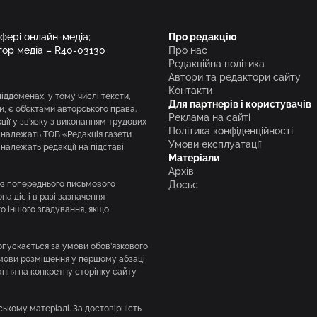
сфері онлайн-медіа;
Про редакцію
тор медіа – R40-03130
Про нас
Редакційна політика
Автори та редактори сайту
Контакти
піддоменах, у тому числі тексти,
Для партнерів і користувачів
и, є об’єктами авторського права.
Реклама на сайті
ії у зв’язку з виконанням трудових
Політика конфіденційності
і належать ТОВ «Редакція газети
Умови експлуатації
належать редакції на підставі
Матеріали
Архів
без попереднього письмового
Досьє
а діє і в разі зазначення
го іншого згадування, якщо
опускається за умови обов’язкового
умови розміщення у першому абзаці
ння на конкретну сторінку сайту
ькому матеріалі. За достовірність