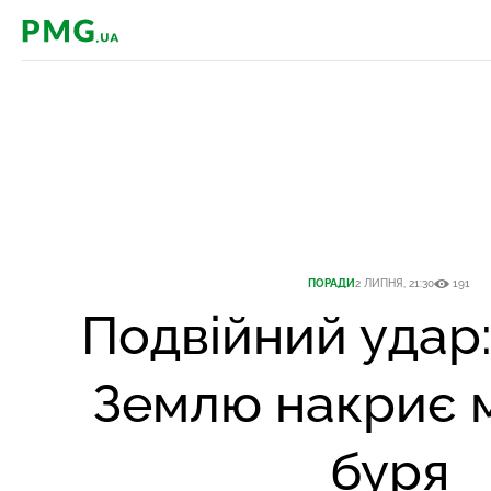
PMG.ua
ПОРАДИ
2 ЛИПНЯ, 21:30
191
Подвійний удар:
Землю накриє м
буря