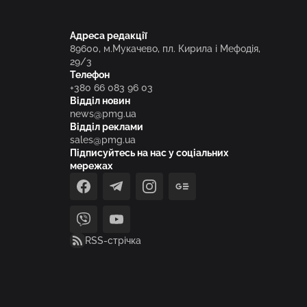
Адреса редакції
89600, м.Мукачево, пл. Кирила і Мефодія,
29/3
Телефон
+380 66 083 96 03
Відділ новин
news@pmg.ua
Відділ реклами
sales@pmg.ua
Підписуйтесь на нас у соціальних
мережах
facebook
telegram
instagram
google_news
viber
youtube
RSS-стрічка