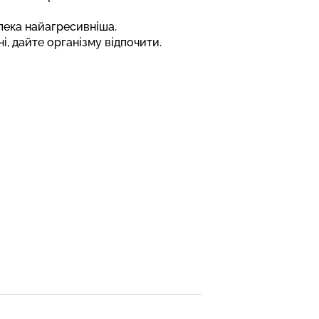
спека найагресивніша.
і, дайте організму відпочити.