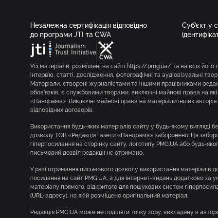
Незалежна сертифікація відповідно
Суб’єкт у 
до програми JTI та CWA
ідентифіка
Усі матеріали, розміщені на сайті https://pmg.ua/ та на всіх його 
інтерв’ю, статті, дослідження, фотографічні та аудіовізуальні твор
Матеріали, створені журналістами та іншими працівниками редакц
обов’язків, є службовими творами, виключні майнові права на як
«Панорама». Виключні майнові права на матеріали інших авторів 
відповідних договорів.
Використання будь-яких матеріалів сайту у будь-якому вигляді 
дозволу ТОВ «Редакція газети «Панорама» заборонено. Ця заборон
гіперпосилання на сторінку сайту, логотипу PMG.UA або будь-яко
письмовий дозвіл редакції не отримано.
У разі отримання письмового дозволу використання матеріалів д
посилання на сайт PMG.UA, а для інтернет-видань додатково за 
матеріалу прямого, відкритого для пошукових систем гіперпосила
(URL-адресу), на якій розміщено оригінальний матеріал.
Редакція PMG.UA може не поділяти точку зору, викладену в авторс