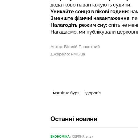
додатково навантажують судини.
Уникайте сонця в пікові години:
нам
Зменште фізичні навантаження:
пер
Налагодіть режим сну:
спіть не мен
Нагадаємо, ми публікували
церковни
Автор: Віталій Плахотний
Джерело: PMG.ua
магнітна буря
здоров’я
Останні новини
ЕКОНОМІКА
7 СЕРПНЯ, 19:17