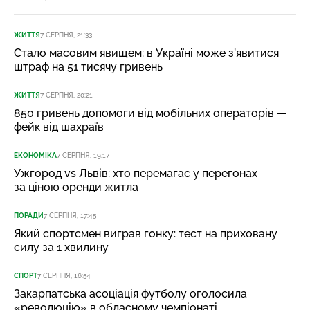
ЖИТТЯ
7 СЕРПНЯ, 21:33
Стало масовим явищем: в Україні може з’явитися
штраф на 51 тисячу гривень
ЖИТТЯ
7 СЕРПНЯ, 20:21
850 гривень допомоги від мобільних операторів —
фейк від шахраїв
ЕКОНОМІКА
7 СЕРПНЯ, 19:17
Ужгород vs Львів: хто перемагає у перегонах
за ціною оренди житла
ПОРАДИ
7 СЕРПНЯ, 17:45
Який спортсмен виграв гонку: тест на приховану
силу за 1 хвилину
СПОРТ
7 СЕРПНЯ, 16:54
Закарпатська асоціація футболу оголосила
«революцію» в обласному чемпіонаті