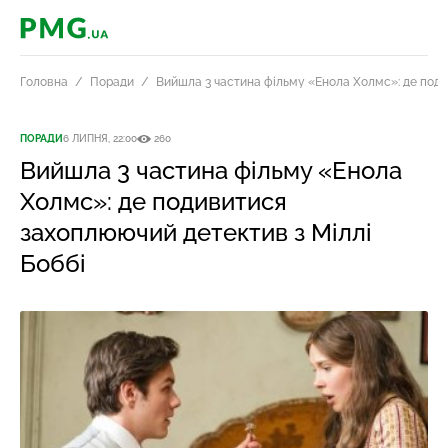
PMG.ua
Головна
Поради
Вийшла 3 частина фільму «Енола Холмс»: де поди
ПОРАДИ
6 ЛИПНЯ, 22:00
260
Вийшла 3 частина фільму «Енола
Холмс»: де подивитися
захоплюючий детектив з Міллі
Боббі