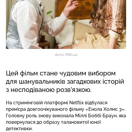
Фото: PMG.ua
Цей фільм стане чудовим вибором
для шанувальників загадкових історій
з несподіваною розв’язкою.
На стримінговій платформі Netflix відбулася
прем’єра довгоочікуваного фільму «Енола Холмс 3».
Головну роль знову виконала Міллі Боббі Браун, яка
повернулася до образу талановитої юної
детективки.