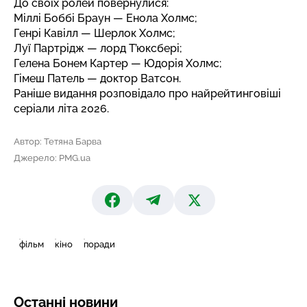
До своїх ролей повернулися:
Міллі Боббі Браун — Енола Холмс;
Генрі Кавілл — Шерлок Холмс;
Луї Партрідж — лорд Т’юксбері;
Гелена Бонем Картер — Юдорія Холмс;
Гімеш Патель — доктор Ватсон.
Раніше видання розповідало про
найрейтинговіші
серіали літа 2026
.
Автор: Тетяна Барва
Джерело: PMG.ua
фільм
кіно
поради
Останні новини