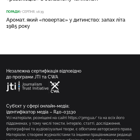
ПОРАДИ
7 СЕРПНЯ, 16:39
Аромат, який «повертає» у дитинство: запах літа
1985 року
Незалежна сертифікація відповідно
до програми JTI та CWA
Суб’єкт у сфері онлайн-медіа;
ідентифікатор медіа – R40-03130
Усі матеріали, розміщені на сайті https://pmg.ua/ та на всіх його
піддоменах, у тому числі тексти, інтерв’ю, статті, дослідження,
фотографічні та аудіовізуальні твори, є об’єктами авторського права.
Матеріали, створені журналістами та іншими працівниками редакції