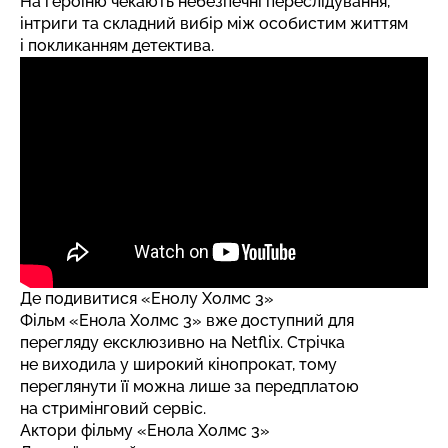
На героїню чекають небезпечні переслідування,
інтриги та складний вибір між особистим життям
і покликанням детектива.
Де подивитися «Енолу Холмс 3»
Фільм «Енола Холмс 3» вже доступний для
перегляду ексклюзивно на Netflix. Стрічка
не виходила у широкий кінопрокат, тому
переглянути її можна лише за передплатою
на стримінговий сервіс.
Актори фільму «Енола Холмс 3»