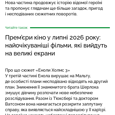
Нова частина продовжує історію відомої героїні
та пропонує глядачам ще більше загадок, пригод
і несподіваних сюжетних поворотів.
Читайте також:
Прем’єри кіно у липні 2026 року:
найочікуваніші фільми, які вийдуть
на великі екрани
Про що сюжет «Еноли Холмс 3»
У третій частині Енола вирушає на Мальту,
де особисті плани несподівано відходять на другий
план. Зникнення її знаменитого брата Шерлока
змушує дівчину розпочати нове небезпечне
розслідування. Разом із Т’юксбері та доктором
Ватсоном вона намагається розкрити заплутану
справу, яка виявляється найскладнішою у її кар’єрі.