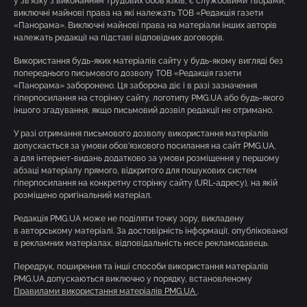
у зв’язку з виконанням трудових обов’язків, є службовими творами,
виключні майнові права на які належать ТОВ «Редакція газети
«Панорама». Виключні майнові права на матеріали інших авторів
належать редакції на підставі відповідних договорів.
Використання будь-яких матеріалів сайту у будь-якому вигляді без
попереднього письмового дозволу ТОВ «Редакція газети
«Панорама» заборонено. Ця заборона діє і в разі зазначення
гіперпосилання на сторінку сайту, логотипу PMG.UA або будь-якого
іншого згадування, якщо письмовий дозвіл редакції не отримано.
У разі отримання письмового дозволу використання матеріалів
допускається за умови обов’язкового посилання на сайт PMG.UA,
а для інтернет-видань додатково за умови розміщення у першому
абзаці матеріалу прямого, відкритого для пошукових систем
гіперпосилання на конкретну сторінку сайту (URL-адресу), на якій
розміщено оригінальний матеріал.
Редакція PMG.UA може не поділяти точку зору, викладену
в авторському матеріалі. За достовірність інформації, опублікованої
в рекламних матеріалах, відповідальність несе рекламодавець.
Передрук, поширення та інші способи використання матеріалів
PMG.UA допускаються виключно у порядку, встановленому
Правилами використання матеріалів PMG.UA
.