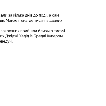
 за кілька днів до події, а сам
ях Манхеттена, де тисячі відданих
ь закоханих прийшли близько тисячі
их Джіджі Хадід із Бредлі Купером,
ведучі.