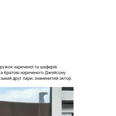
дружок нареченої та шаферів.
 та братові нареченого Джейсону
лизький друг пари, знаменитий актор