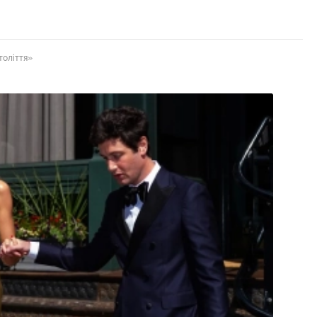
толіття»