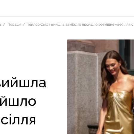
а
Поради
Тейлор Свіфт вийшла заміж: як пройшло розкішне «весілля с
вийшла
ойшло
сілля