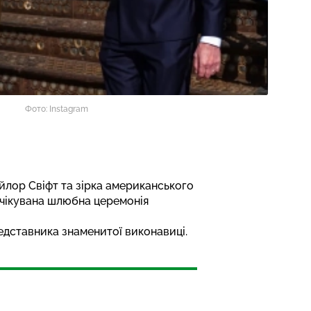
Фото: Instagram
йлор Свіфт та зірка американського
оочікувана шлюбна церемонія
едставника знаменитої виконавиці.