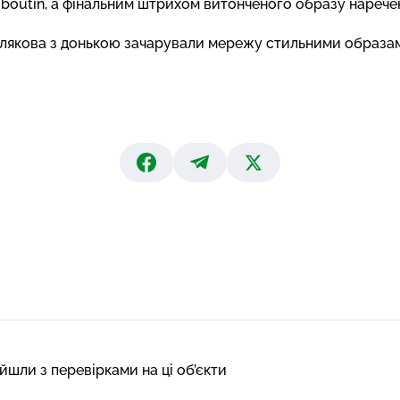
ouboutin, а фінальним штрихом витонченого образу нарече
лякова з донькою зачарували мережу стильними образа
шли з перевірками на ці об’єкти