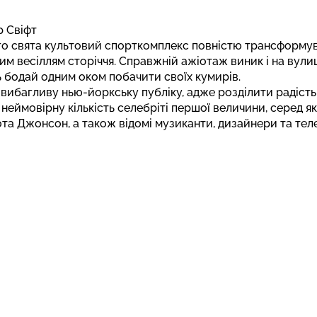
р Свіфт
 свята культовий спорткомплекс повністю трансформували
м весіллям сторіччя. Справжній ажіотаж виник і на вулиц
 бодай одним оком побачити своїх кумирів.
вибагливу нью-йоркську публіку, адже розділити радіст
еймовірну кількість селебріті першої величини, серед як
кота Джонсон, а також відомі музиканти, дизайнери та теле