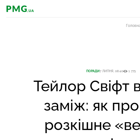
PMG.ua
Головн
ПОРАДИ
7 ЛИПНЯ, 08:40
1 775
Тейлор Свіфт 
заміж: як пр
розкішне «ве