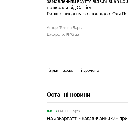
замовленням взуття від Christian L
прикраси від Cartier.
Раніше видання розповідало,
Оля По
Автор: Тетяна Барва
Джерело: PMG.ua
зірки
весілля
наречена
Останні новини
ЖИТТЯ
7 СЕРПНЯ, 09:33
На Закарпатті «надзвичайники» прий