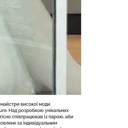
 майстри високої моди.
ture. Над розробкою унікальних
існо співпрацював із парою, аби
овлене за індивідуальним