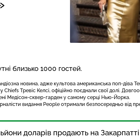
»
тні близько 1000 гостей.
ндіозна новина, адже культова американська поп-діва Те
y Chiefs Тревіс Келсі, офіційно поєднали свої долі. Довг
рені Медісон-сквер-гарден у самому серці Нью-Йорка.
журналісти видання People отримали безпосередньо від пр
льйони доларів продають на Закарпатті