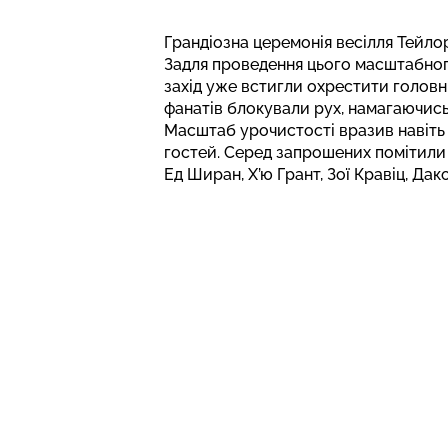
Грандіозна церемонія весілля Тейло
Задля проведення цього масштабного
захід уже встигли охрестити головни
фанатів блокували рух, намагаючись
Масштаб урочистості вразив навіть 
гостей. Серед запрошених помітили н
Ед Ширан, Х’ю Грант, Зої Кравіц, Да