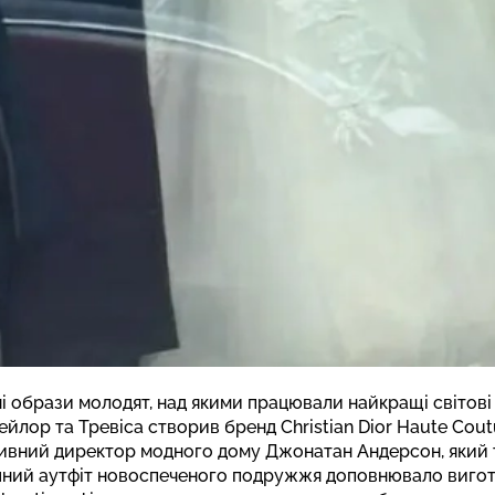
і образи молодят, над якими працювали найкращі світові
ейлор та Тревіса створив бренд Christian Dior Haute Cou
вний директор модного дому Джонатан Андерсон, який т
кішний аутфіт новоспеченого подружжя доповнювало вигот