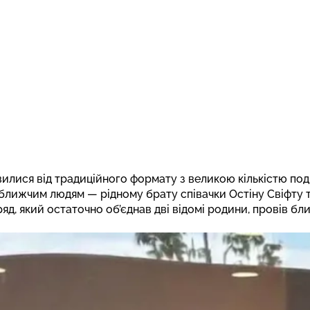
вилися від традиційного формату з великою кількістю по
айближчим людям — рідному брату співачки Остіну Свіфту
яд, який остаточно об’єднав дві відомі родини, провів б