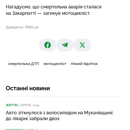
Нагадуємо, що
смертельна аварія
сталася
на Закарпатті — загинув мотоцикліст.
Джерело: PMG.ua
смертельна ДТП
мотоцикліст
п’яний підліток
Останні новини
ЖИТТЯ
8 СЕРПНЯ, 10:54
Авто зіткнулося з велосипедом на Мукачівщині:
до лікарні забрали двох