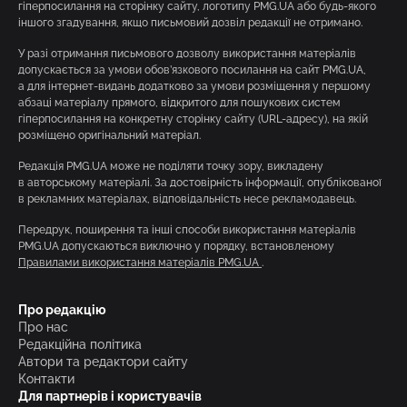
гіперпосилання на сторінку сайту, логотипу PMG.UA або будь-якого
іншого згадування, якщо письмовий дозвіл редакції не отримано.
У разі отримання письмового дозволу використання матеріалів
допускається за умови обов’язкового посилання на сайт PMG.UA,
а для інтернет-видань додатково за умови розміщення у першому
абзаці матеріалу прямого, відкритого для пошукових систем
гіперпосилання на конкретну сторінку сайту (URL-адресу), на якій
розміщено оригінальний матеріал.
Редакція PMG.UA може не поділяти точку зору, викладену
в авторському матеріалі. За достовірність інформації, опублікованої
в рекламних матеріалах, відповідальність несе рекламодавець.
Передрук, поширення та інші способи використання матеріалів
PMG.UA допускаються виключно у порядку, встановленому
Правилами використання матеріалів PMG.UA
.
Про редакцію
Про нас
Редакційна політика
Автори та редактори сайту
Контакти
Для партнерів і користувачів