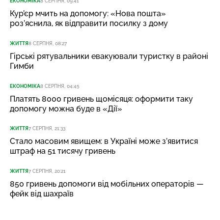
ЕКОНОМІКА
8 СЕРПНЯ, 09:41
Кур’єр мчить на допомогу: «Нова пошта»
роз’яснила, як відправити посилку з дому
ЖИТТЯ
8 СЕРПНЯ, 08:27
Гірські рятувальники евакуювали туристку в районі
Гимби
ЕКОНОМІКА
8 СЕРПНЯ, 04:45
Платять 8000 гривень щомісяця: оформити таку
допомогу можна буде в «Дії»
ЖИТТЯ
7 СЕРПНЯ, 21:33
Стало масовим явищем: в Україні може з’явитися
штраф на 51 тисячу гривень
ЖИТТЯ
7 СЕРПНЯ, 20:21
850 гривень допомоги від мобільних операторів —
фейк від шахраїв