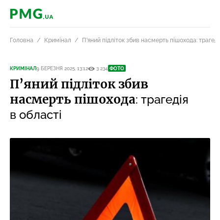
PMG.ua
Головна
Кримінал
П’яний підліток збив насмерть пішохода: трагеді
КРИМІНАЛ
9 БЕРЕЗНЯ 2025, 13:12
3 234
ФОТО
П’яний підліток збив
насмерть пішохода
: трагедія
в області