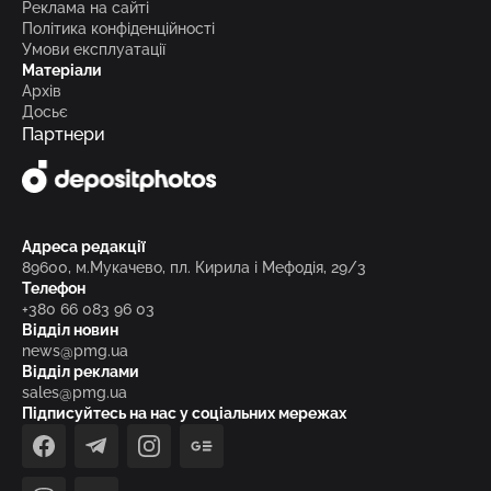
Реклама на сайті
Політика конфіденційності
Умови експлуатації
Матеріали
Архів
Досьє
Партнери
Адреса редакції
89600, м.Мукачево, пл. Кирила і Мефодія, 29/3
Телефон
+380 66 083 96 03
Відділ новин
news@pmg.ua
Відділ реклами
sales@pmg.ua
Підписуйтесь на нас у соціальних мережах
facebook
telegram
instagram
google_news