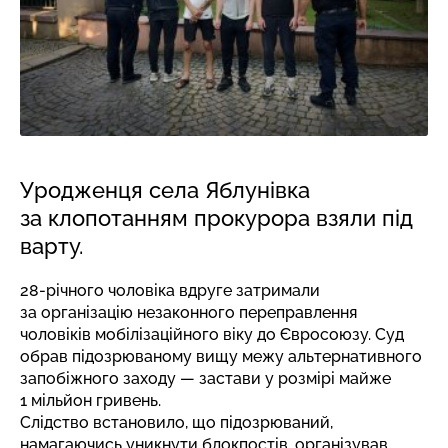
Уродженця села Яблунівка
за клопотанням прокурора взяли під
варту.
28-річного чоловіка вдруге затримали
за організацію незаконного переправлення
чоловіків мобілізаційного віку до Євросоюзу. Суд
обрав підозрюваному вищу межу альтернативного
запобіжного заходу — застави у розмірі майже
1 мільйон гривень.
Слідство встановило, що підозрюваний,
намагаючись уникнути блокпостів, організував