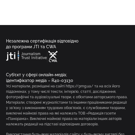
Незалежна сертифікація відповідно
до програми JTI та CWA
Суб’єкт у сфері онлайн-медіа;
ідентифікатор медіа – R40-03130
Усі матеріали, розміщені на сайті https://pmg.ua/ та на всіх його
піддоменах, у тому числі тексти, інтерв’ю, статті, дослідження,
фотографічні та аудіовізуальні твори, є об’єктами авторського права.
Матеріали, створені журналістами та іншими працівниками редакції
у зв’язку з виконанням трудових обов’язків, є службовими творами,
виключні майнові права на які належать ТОВ «Редакція газети
«Панорама». Виключні майнові права на матеріали інших авторів
належать редакції на підставі відповідних договорів.
Використання будь-яких матеріалів сайту у будь-якому вигляді без