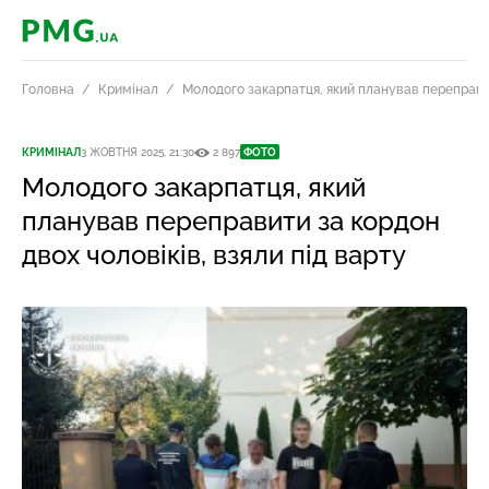
PMG.ua
Головна
Кримінал
Молодого закарпатця, який планував переправит
КРИМІНАЛ
3 ЖОВТНЯ 2025, 21:30
2 897
ФОТО
Молодого закарпатця, який
планував переправити за кордон
двох чоловіків, взяли під варту