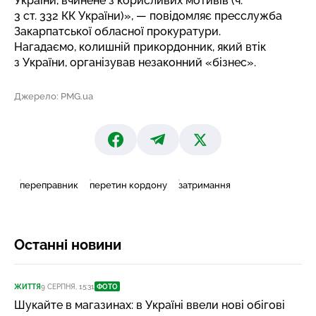
України, вчинене з корисливих мотивів (ч.
3 ст. 332 КК України)», — повідомляє пресслужба
Закарпатської обласної прокуратури.
Нагадаємо, колишній прикордонник, який втік
з України, організував
незаконний «бізнес»
.
Джерело: PMG.ua
переправник
перетин кордону
затримання
Останні новини
ЖИТТЯ
9 СЕРПНЯ, 15:31
ФОТО
Шукайте в магазинах: в Україні ввели нові обігові