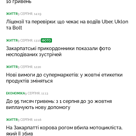
10 гривень
ЖИТТЯ
9 СЕРПНЯ, 14:19
Ліцензії та перевірки: що чекає на водіїв Uber, Uklon
та Bolt
ЖИТТЯ
9 СЕРПНЯ, 13:18
ФОТО
Закарпатські прикордонники показали фото
несподіваних зустрічей
ЖИТТЯ
9 СЕРПНЯ, 12:20
Нові вимоги до супермаркетів: у жовтні етикетки
продуктів зміняться
ЕКОНОМІКА
9 СЕРПНЯ, 11:13
До 95 тисяч гривень: з 1 серпня до 30 жовтня
виплачують нову допомогу
ЖИТТЯ
9 СЕРПНЯ, 10:16
На Закарпатті корова рогом вбила мотоцикліста,
який її збив