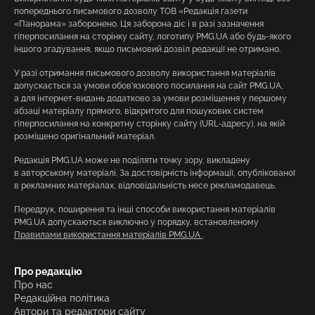
попереднього письмового дозволу ТОВ «Редакція газети
«Панорама» заборонено. Ця заборона діє і в разі зазначення
гіперпосилання на сторінку сайту, логотипу PMG.UA або будь-якого
іншого згадування, якщо письмовий дозвіл редакції не отримано.
У разі отримання письмового дозволу використання матеріалів
допускається за умови обов’язкового посилання на сайт PMG.UA,
а для інтернет-видань додатково за умови розміщення у першому
абзаці матеріалу прямого, відкритого для пошукових систем
гіперпосилання на конкретну сторінку сайту (URL-адресу), на якій
розміщено оригінальний матеріал.
Редакція PMG.UA може не поділяти точку зору, викладену
в авторському матеріалі. За достовірність інформації, опублікованої
в рекламних матеріалах, відповідальність несе рекламодавець.
Передрук, поширення та інші способи використання матеріалів
PMG.UA допускаються виключно у порядку, встановленому
Правилами використання матеріалів PMG.UA
.
Про редакцію
Про нас
Редакційна політика
Автори та редактори сайту