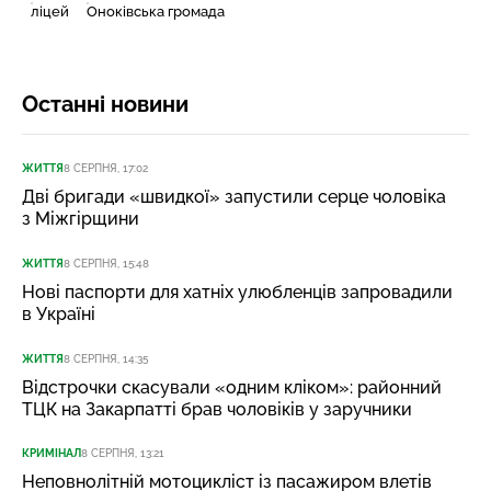
ліцей
Оноківська громада
Останні новини
ЖИТТЯ
8 СЕРПНЯ, 17:02
Дві бригади «швидкої» запустили серце чоловіка
з Міжгірщини
ЖИТТЯ
8 СЕРПНЯ, 15:48
Нові паспорти для хатніх улюбленців запровадили
в Україні
ЖИТТЯ
8 СЕРПНЯ, 14:35
Відстрочки скасували «одним кліком»: районний
ТЦК на Закарпатті брав чоловіків у заручники
КРИМІНАЛ
8 СЕРПНЯ, 13:21
Неповнолітній мотоцикліст із пасажиром влетів