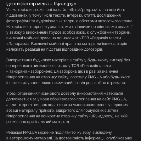
ідентифікатор медіа – R40-03130
Усі матеріали, розміщені на сайті https://pmg.ua/ та на всіх його
піддоменах, у тому числі тексти, інтерв’ю, статті, дослідження,
фотографічні та аудіовізуальні твори, є об’єктами авторського права.
Матеріали, створені журналістами та іншими працівниками редакції
у зв’язку з виконанням трудових обов’язків, є службовими творами,
виключні майнові права на які належать ТОВ «Редакція газети
«Панорама». Виключні майнові права на матеріали інших авторів
належать редакції на підставі відповідних договорів.
Використання будь-яких матеріалів сайту у будь-якому вигляді без
попереднього письмового дозволу ТОВ «Редакція газети
«Панорама» заборонено. Ця заборона діє і в разі зазначення
гіперпосилання на сторінку сайту, логотипу PMG.UA або будь-якого
іншого згадування, якщо письмовий дозвіл редакції не отримано.
У разі отримання письмового дозволу використання матеріалів
допускається за умови обов’язкового посилання на сайт PMG.UA,
а для інтернет-видань додатково за умови розміщення у першому
абзаці матеріалу прямого, відкритого для пошукових систем
гіперпосилання на конкретну сторінку сайту (URL-адресу), на якій
розміщено оригінальний матеріал.
Редакція PMG.UA може не поділяти точку зору, викладену
в авторському матеріалі. За достовірність інформації, опублікованої