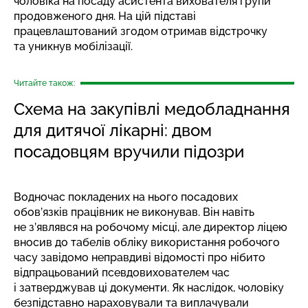
чоловіка на посаду асистента вихователя групи
продовженого дня. На цій підставі
працевлаштований згодом отримав відстрочку
та уникнув мобілізації.
Читайте також:
Схема на закупівлі медобладнання
для дитячої лікарні: двом
посадовцям вручили підозри
Водночас покладених на нього посадових
обов’язків працівник не виконував. Він навіть
не з’являвся на робочому місці, але директор ліцею
вносив до табелів обліку використання робочого
часу завідомо неправдиві відомості про нібито
відпрацьований псевдовихователем час
і затверджував ці документи. Як наслідок, чоловіку
безпідставно нараховували та виплачували