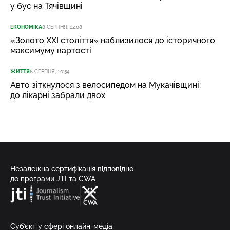
у бус на Тячівщині
ЕКОНОМІКА
8 СЕРПНЯ, 12:08
«Золото XXI століття» наблизилося до історичного
максимуму вартості
ЖИТТЯ
8 СЕРПНЯ, 10:54
Авто зіткнулося з велосипедом на Мукачівщині:
до лікарні забрали двох
Незалежна сертифікація відповідно
до програми JTI та CWA
Суб’єкт у сфері онлайн-медіа;