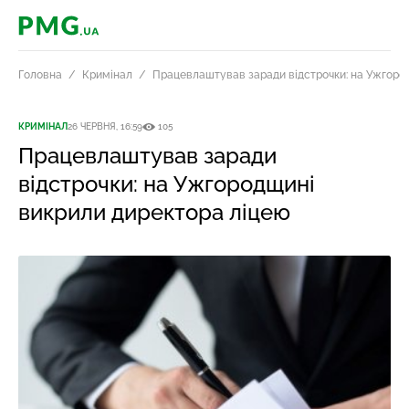
PMG.ua
Головна
Кримінал
Працевлаштував заради відстрочки: на Ужгоро
КРИМІНАЛ
26 ЧЕРВНЯ, 16:59
105
Працевлаштував заради
відстрочки: на Ужгородщині
викрили директора ліцею