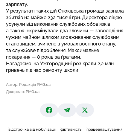
зарплату.
У результаті таких дій Оноківська громада зазнала
збитків на майже 232 тисячі грн. Директора ліцею
усунули від виконання службових обов’язків,
а також інкримінували два злочини — заволодіння
чужим майном шляхом зловживання службовим
становищем, вчинене в умовах воєнного стану,
та службове підроблення. Максимальне
покарання — 8 років за ґратами.
Нагадаємо, на Ужгородщині
розікрали 2,2 млн
гривень
під час ремонту школи.
Автор: Редакція PMG.ua
Джерело: PMG.ua
відстрочка від мобілізації
фіктивність
працевлаштування