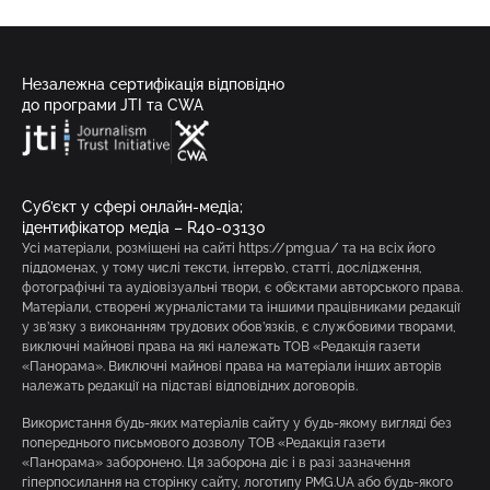
Незалежна сертифікація відповідно
до програми JTI та CWA
Суб’єкт у сфері онлайн-медіа;
ідентифікатор медіа – R40-03130
Усі матеріали, розміщені на сайті https://pmg.ua/ та на всіх його
піддоменах, у тому числі тексти, інтерв’ю, статті, дослідження,
фотографічні та аудіовізуальні твори, є об’єктами авторського права.
Матеріали, створені журналістами та іншими працівниками редакції
у зв’язку з виконанням трудових обов’язків, є службовими творами,
виключні майнові права на які належать ТОВ «Редакція газети
«Панорама». Виключні майнові права на матеріали інших авторів
належать редакції на підставі відповідних договорів.
Використання будь-яких матеріалів сайту у будь-якому вигляді без
попереднього письмового дозволу ТОВ «Редакція газети
«Панорама» заборонено. Ця заборона діє і в разі зазначення
гіперпосилання на сторінку сайту, логотипу PMG.UA або будь-якого