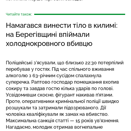
Читайте також:
Намагався винести тіло в килимі:
на Берегівщині впіймали
холоднокровного вбивцю
Поліцейські з’ясували, що близько 22:30 потерпілий
перебував у гостях. Під час спільного вживання
алкоголю з 63-річним сусідом спалахнула
суперечка. Раптово господар помешкання вхопив
сокиру та завдав гостю кілька ударів по голові.
Усвідомивши скоєне, фігурант накивав п’ятами.
Проте, оперативники кримінальної поліції швидко
розшукали та затримали підозрюваного. Дії
чоловіка кваліфікували як замах на вбивство.
Максимальна санкція статті — 15 років ув’язнення.
Нагадаємо, молодик
отримав вогнепальне