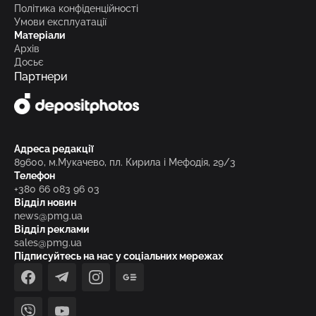
Політика конфіденційності
Умови експлуатації
Матеріали
Архів
Досьє
Партнери
Адреса редакції
89600, м.Мукачево, пл. Кирила і Мефодія, 29/3
Телефон
+380 66 083 96 03
Відділ новин
news@pmg.ua
Відділ реклами
sales@pmg.ua
Підписуйтесь на нас у соціальних мережах
facebook
telegram
instagram
google_news