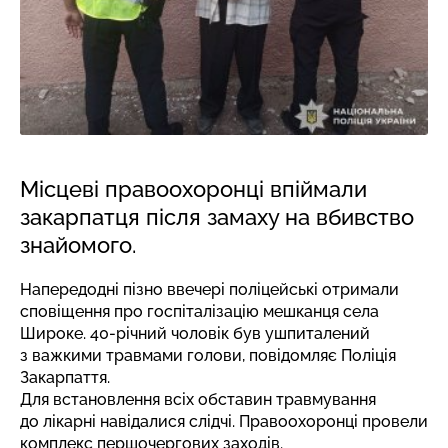
Місцеві правоохоронці впіймали
закарпатця після замаху на вбивство
знайомого.
Напередодні пізно ввечері поліцейські отримали
сповіщення про госпіталізацію мешканця села
Широке. 40-річний чоловік був ушпиталений
з важкими травмами голови,
повідомляє
Поліція
Закарпаття.
Для встановлення всіх обставин травмування
до лікарні навідалися слідчі. Правоохоронці провели
комплекс першочергових заходів.