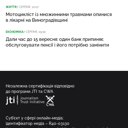
ЖИТТЯ
7 СЕРПНЯ, 10:07
Мотоцикліст із множинними травмами опинися
в лікарні на Виноградівщині
ЕКОНОМІКА
7 СЕРПНЯ, 09:50
Дали час до 15 вересня: один банк припиняє
обслуговувати пенсії і його потрібно замінити
Незалежна сертифікація відповідно
до програми JTI та CWA
Суб’єкт у сфері онлайн-медіа;
ідентифікатор медіа – R40-03130