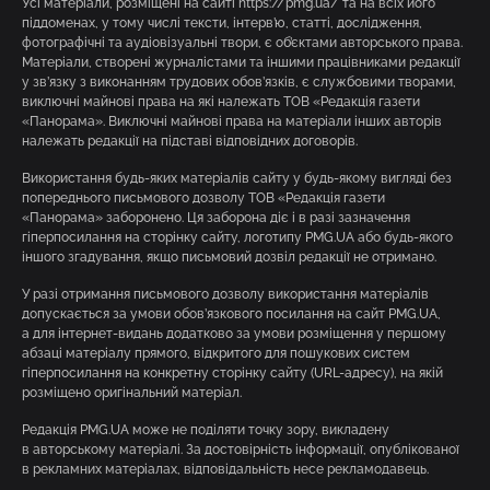
Усі матеріали, розміщені на сайті https://pmg.ua/ та на всіх його
піддоменах, у тому числі тексти, інтерв’ю, статті, дослідження,
фотографічні та аудіовізуальні твори, є об’єктами авторського права.
Матеріали, створені журналістами та іншими працівниками редакції
у зв’язку з виконанням трудових обов’язків, є службовими творами,
виключні майнові права на які належать ТОВ «Редакція газети
«Панорама». Виключні майнові права на матеріали інших авторів
належать редакції на підставі відповідних договорів.
Використання будь-яких матеріалів сайту у будь-якому вигляді без
попереднього письмового дозволу ТОВ «Редакція газети
«Панорама» заборонено. Ця заборона діє і в разі зазначення
гіперпосилання на сторінку сайту, логотипу PMG.UA або будь-якого
іншого згадування, якщо письмовий дозвіл редакції не отримано.
У разі отримання письмового дозволу використання матеріалів
допускається за умови обов’язкового посилання на сайт PMG.UA,
а для інтернет-видань додатково за умови розміщення у першому
абзаці матеріалу прямого, відкритого для пошукових систем
гіперпосилання на конкретну сторінку сайту (URL-адресу), на якій
розміщено оригінальний матеріал.
Редакція PMG.UA може не поділяти точку зору, викладену
в авторському матеріалі. За достовірність інформації, опублікованої
в рекламних матеріалах, відповідальність несе рекламодавець.