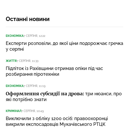
Останні новини
ЕКОНОМІКА
7 СЕРПНЯ, 12:22
Експерти розповіли, до якої ціни подорожчає гречка
у серпні
ЖИТТЯ
7 СЕРПНЯ, 11:33
Підліток із Рахівщини отримав опіки під час
розбирання піротехніки
ЕКОНОМІКА
7 СЕРПНЯ, 11:19
Оформлення субсидії на дрова:
три нюанси, про
які потрібно знати
КРИМІНАЛ
7 СЕРПНЯ, 10:49
Виключили з обліку 1200 осіб: правоохоронці
викрили експосадовців Мукачівського РТЦК