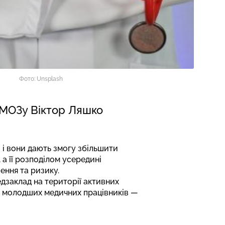
Фото: Unsplash
 МОЗу Віктор Ляшко
о і вони дають змогу збільшити
а її розподілом усередині
ення та ризику.
дзаклад на території активних
та молодших медичних працівників —