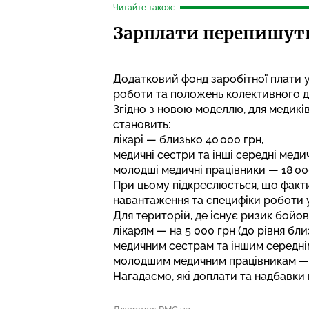
Читайте також:
Зарплати перепишуть 
Додатковий фонд заробітної плати у
роботи та положень колективного д
Згідно з новою моделлю, для медикі
становить:
лікарі — близько 40 000 грн,
медичні сестри та інші середні меди
молодші медичні працівники — 18 00
При цьому підкреслюється, що факти
навантаження та специфіки роботи у
Для територій, де існує ризик бойов
лікарям — на 5 000 грн (до рівня бли
медичним сестрам та іншим середнім
молодшим медичним працівникам — на
Нагадаємо,
які доплати та надбавки