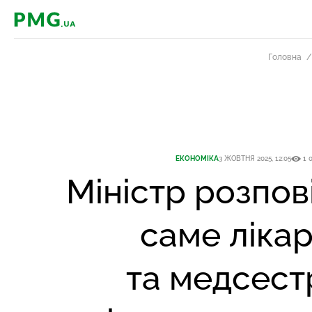
PMG.ua
Головна
ЕКОНОМІКА
3 ЖОВТНЯ 2025, 12:05
1 0
Міністр розпов
саме ліка
та медсес