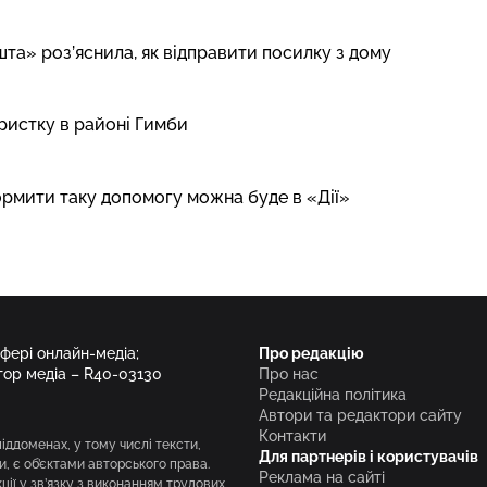
шта» роз’яснила, як відправити посилку з дому
ристку в районі Гимби
ормити таку допомогу можна буде в «Дії»
сфері онлайн-медіа;
Про редакцію
тор медіа – R40-03130
Про нас
Редакційна політика
Автори та редактори сайту
Контакти
піддоменах, у тому числі тексти,
Для партнерів і користувачів
и, є об’єктами авторського права.
Реклама на сайті
ії у зв’язку з виконанням трудових