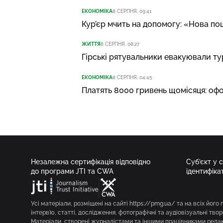
ЕКОНОМІКА
8 СЕРПНЯ, 09:41
Кур’єр мчить на допомогу: «Нова по
ЖИТТЯ
8 СЕРПНЯ, 08:27
Гірські рятувальники евакуювали ту
ЕКОНОМІКА
8 СЕРПНЯ, 04:45
Платять 8000 гривень щомісяця: оф
Незалежна сертифікація відповідно
Суб’єкт у 
до програми JTI та CWA
ідентифіка
Усі матеріали, розміщені на сайті https://pmg.ua/ та на всіх його 
інтерв’ю, статті, дослідження, фотографічні та аудіовізуальні твор
Матеріали, створені журналістами та іншими працівниками редакц