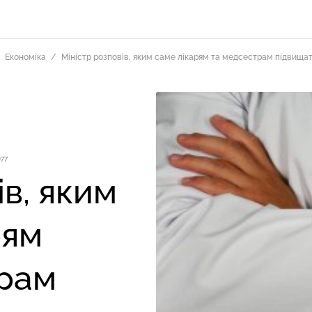
Економіка
Міністр розповів, яким саме лікарям та медсестрам підвища
77
ів, яким
рям
трам