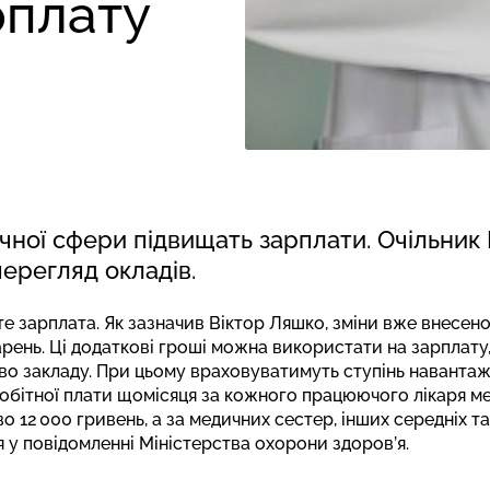
рплату
ної сфери підвищать зарплати. Очільник
перегляд окладів.
те зарплата. Як зазначив Віктор Ляшко, зміни вже внесен
рень. Ці додаткові гроші можна використати на зарплату, 
о закладу. При цьому враховуватимуть ступінь навантаж
обітної плати щомісяця за кожного працюючого лікаря ме
 12 000 гривень, а за медичних сестер, інших середніх 
 у повідомленні Міністерства охорони здоров’я.