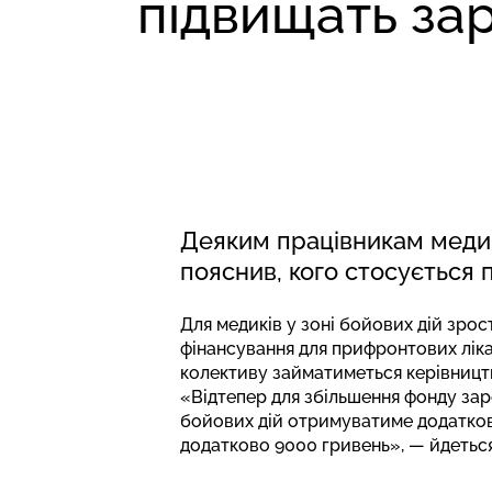
підвищать за
Деяким працівникам медич
пояснив, кого стосується 
Для медиків у зоні бойових дій зрос
фінансування для прифронтових ліка
колективу займатиметься керівництв
«Відтепер для збільшення фонду зар
бойових дій отримуватиме додатково
додатково 9000 гривень», — йдеться