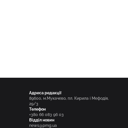
Адреса редакції
89600, м.Мукачево, пл. Кирила і Мефодія,
29/3
Телефон
+380 66 083 96 03
Відділ новин
news@pmg.ua