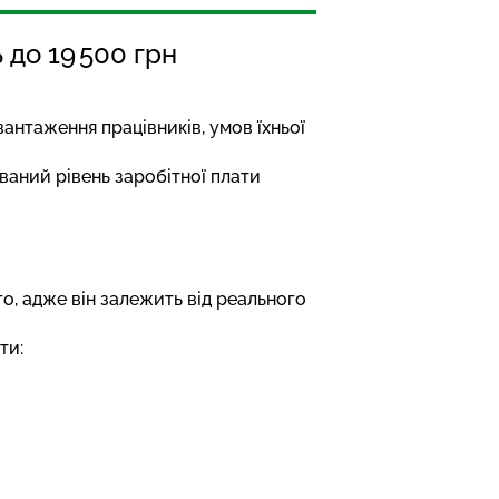
 до 19 500 грн
антаження працівників, умов їхньої
ваний рівень заробітної плати
о, адже він залежить від реального
ти: