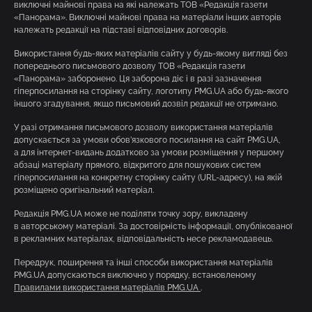
виключні майнові права на які належать ТОВ «Редакція газети
«Панорама». Виключні майнові права на матеріали інших авторів
належать редакції на підставі відповідних договорів.
Використання будь-яких матеріалів сайту у будь-якому вигляді без
попереднього письмового дозволу ТОВ «Редакція газети
«Панорама» заборонено. Ця заборона діє і в разі зазначення
гіперпосилання на сторінку сайту, логотипу PMG.UA або будь-якого
іншого згадування, якщо письмовий дозвіл редакції не отримано.
У разі отримання письмового дозволу використання матеріалів
допускається за умови обов’язкового посилання на сайт PMG.UA,
а для інтернет-видань додатково за умови розміщення у першому
абзаці матеріалу прямого, відкритого для пошукових систем
гіперпосилання на конкретну сторінку сайту (URL-адресу), на якій
розміщено оригінальний матеріал.
Редакція PMG.UA може не поділяти точку зору, викладену
в авторському матеріалі. За достовірність інформації, опублікованої
в рекламних матеріалах, відповідальність несе рекламодавець.
Передрук, поширення та інші способи використання матеріалів
PMG.UA допускаються виключно у порядку, встановленому
Правилами використання матеріалів PMG.UA
.