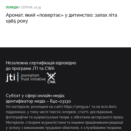
ПОРАДИ
7 СЕРПНЯ, 16:39
Аромат, який «повертає» у дитинство: запах літа
1985 року
Незалежна сертифікація відповідно
до програми JTI та CWA
Суб’єкт у сфері онлайн-медіа;
ідентифікатор медіа – R40-03130
Усі матеріали, розміщені на сайті https://pmg.ua/ та на всіх його
піддоменах, у тому числі тексти, інтерв’ю, статті, дослідження,
фотографічні та аудіовізуальні твори, є об’єктами авторського права.
Матеріали, створені журналістами та іншими працівниками редакції
у зв’язку з виконанням трудових обов’язків, є службовими творами,