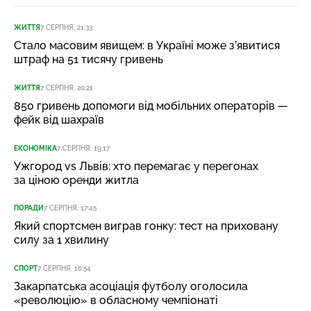
ЖИТТЯ
7 СЕРПНЯ, 21:33
Стало масовим явищем: в Україні може з’явитися
штраф на 51 тисячу гривень
ЖИТТЯ
7 СЕРПНЯ, 20:21
850 гривень допомоги від мобільних операторів —
фейк від шахраїв
ЕКОНОМІКА
7 СЕРПНЯ, 19:17
Ужгород vs Львів: хто перемагає у перегонах
за ціною оренди житла
ПОРАДИ
7 СЕРПНЯ, 17:45
Який спортсмен виграв гонку: тест на приховану
силу за 1 хвилину
СПОРТ
7 СЕРПНЯ, 16:54
Закарпатська асоціація футболу оголосила
«революцію» в обласному чемпіонаті