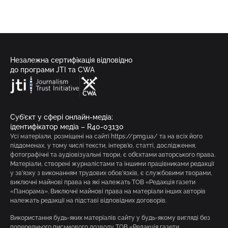
Незалежна сертифікація відповідно
до програми JTI та CWA
Суб’єкт у сфері онлайн-медіа;
ідентифікатор медіа – R40-03130
Усі матеріали, розміщені на сайті https://pmg.ua/ та на всіх його
піддоменах, у тому числі тексти, інтерв’ю, статті, дослідження,
фотографічні та аудіовізуальні твори, є об’єктами авторського права.
Матеріали, створені журналістами та іншими працівниками редакції
у зв’язку з виконанням трудових обов’язків, є службовими творами,
виключні майнові права на які належать ТОВ «Редакція газети
«Панорама». Виключні майнові права на матеріали інших авторів
належать редакції на підставі відповідних договорів.
Використання будь-яких матеріалів сайту у будь-якому вигляді без
попереднього письмового дозволу ТОВ «Редакція газети