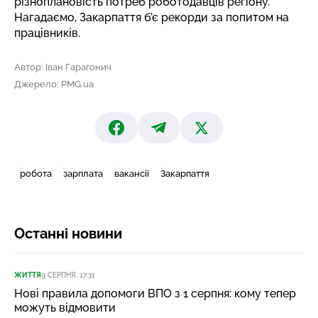
різноплановість потреб роботодавців регіону.
Нагадаємо,
Закарпаття б’є рекорди за попитом на
працівників
.
Автор: Іван Гарагонич
Джерело: PMG.ua
робота
зарплата
вакансії
Закарпаття
Останні новини
ЖИТТЯ
9 СЕРПНЯ, 17:31
Нові правила допомоги ВПО з 1 серпня: кому тепер
можуть відмовити