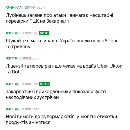
КРИМІНАЛ
9 СЕРПНЯ, 16:27
Лубінець заявив про атаки і вимагає масштабні
перевірки ТЦК на Закарпатті
ЖИТТЯ
9 СЕРПНЯ, 15:31
ФОТО
Шукайте в магазинах: в Україні ввели нові обігові
10 гривень
ЖИТТЯ
9 СЕРПНЯ, 14:19
Ліцензії та перевірки: що чекає на водіїв Uber, Uklon
та Bolt
ЖИТТЯ
9 СЕРПНЯ, 13:18
ФОТО
Закарпатські прикордонники показали фото
несподіваних зустрічей
ЖИТТЯ
9 СЕРПНЯ, 12:20
Нові вимоги до супермаркетів: у жовтні етикетки
продуктів зміняться