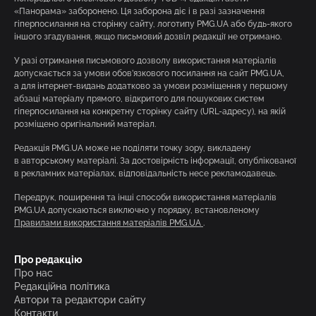
«Панорама» заборонено. Ця заборона діє і в разі зазначення
гіперпосилання на сторінку сайту, логотипу PMG.UA або будь-якого
іншого згадування, якщо письмовий дозвіл редакції не отримано.
У разі отримання письмового дозволу використання матеріалів
допускається за умови обов’язкового посилання на сайт PMG.UA,
а для інтернет-видань додатково за умови розміщення у першому
абзаці матеріалу прямого, відкритого для пошукових систем
гіперпосилання на конкретну сторінку сайту (URL-адресу), на якій
розміщено оригінальний матеріал.
Редакція PMG.UA може не поділяти точку зору, викладену
в авторському матеріалі. За достовірність інформації, опублікованої
в рекламних матеріалах, відповідальність несе рекламодавець.
Передрук, поширення та інші способи використання матеріалів
PMG.UA допускаються виключно у порядку, встановленому
Правилами використання матеріалів PMG.UA
.
Про редакцію
Про нас
Редакційна політика
Автори та редактори сайту
Контакти