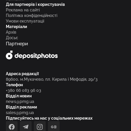
Для партнерів і користувачів
Реклама на сайті
Політика конфіденційності
Умови експлуатації
Матеріали
Архів
Досьє
Партнери
Адреса редакції
89600, м.Мукачево, пл. Кирила і Мефодія, 29/3
Телефон
+380 66 083 96 03
Відділ новин
news@pmg.ua
Відділ реклами
sales@pmg.ua
Підписуйтесь на нас у соціальних мережах
facebook
telegram
instagram
google_news