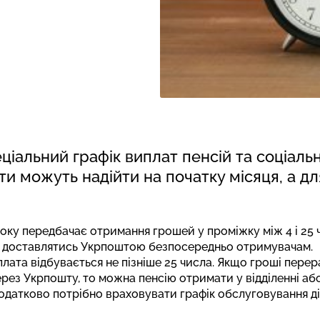
ціальний графік виплат пенсій та соціаль
и можуть надійти на початку місяця, а для
 року передбачає отримання грошей у проміжку між 4 і 25
о доставлятись Укрпоштою безпосередньо отримувачам.
плата відбувається не пізніше 25 числа. Якщо гроші пере
рез Укрпошту, то можна пенсію отримати у відділенні аб
датково потрібно враховувати графік обслуговування ді