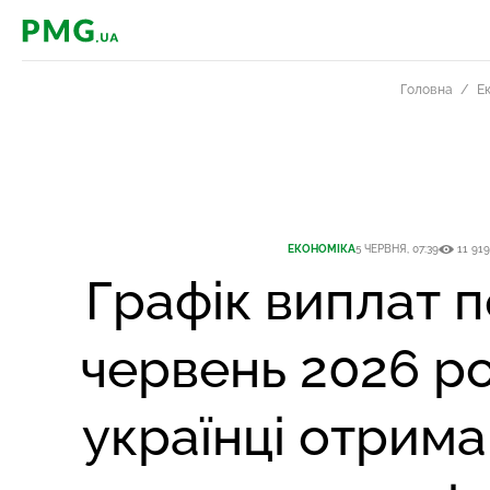
PMG.ua
Головна
Е
ЕКОНОМІКА
5 ЧЕРВНЯ, 07:39
11 919
Графік виплат п
червень 2026 ро
українці отрима