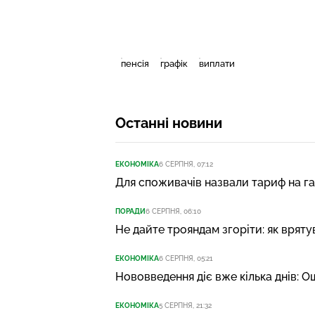
пенсія
графік
виплати
Останні новини
ЕКОНОМІКА
6 СЕРПНЯ, 07:12
Для споживачів назвали тариф на газ 
ПОРАДИ
6 СЕРПНЯ, 06:10
Не дайте трояндам згоріти: як вряту
ЕКОНОМІКА
6 СЕРПНЯ, 05:21
Нововведення діє вже кілька днів: О
ЕКОНОМІКА
5 СЕРПНЯ, 21:32