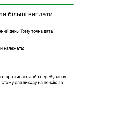
ли більші виплати
ений день. Тому точна дата
ій належать:
ного проживання або перебування.
о стажу для виходу на пенсію за