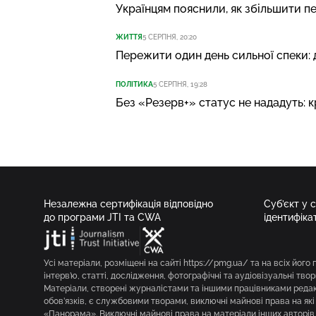
Українцям пояснили, як збільшити п
ЖИТТЯ
5 СЕРПНЯ, 20:20
Пережити один день сильної спеки: 
ПОЛІТИКА
5 СЕРПНЯ, 19:28
Без «Резерв+» статус не нададуть: 
Незалежна сертифікація відповідно
Суб’єкт у 
до програми JTI та CWA
ідентифіка
Усі матеріали, розміщені на сайті https://pmg.ua/ та на всіх його 
інтерв’ю, статті, дослідження, фотографічні та аудіовізуальні твор
Матеріали, створені журналістами та іншими працівниками редакц
обов’язків, є службовими творами, виключні майнові права на як
«Панорама». Виключні майнові права на матеріали інших авторів 