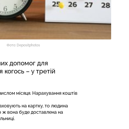
Фото: Depositphotos
них допомог для
 когось – у третій
 числом місяця. Нарахування коштів
раховують на картку, то людина
о ж вона буде доставлена на
льниці.