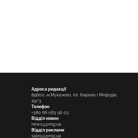
Адреса редакції
89600, м.Мукачево, пл. Кирила і Мефодія,
29/3
Телефон
+380 66 083 96 03
Відділ новин
news@pmg.ua
Відділ реклами
sales@pmg.ua