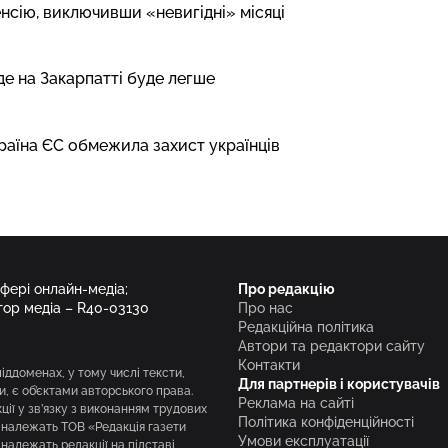
енсію, виключивши «невигідні» місяці
де на Закарпатті буде легше
країна ЄС обмежила захист українців
сфері онлайн-медіа;
Про редакцію
тор медіа – R40-03130
Про нас
Редакційна політика
Автори та редактори сайту
Контакти
піддоменах, у тому числі тексти,
Для партнерів і користувачів
и, є об’єктами авторського права.
Реклама на сайті
ії у зв’язку з виконанням трудових
Політика конфіденційності
і належать ТОВ «Редакція газети
Умови експлуатації
належать редакції на підставі