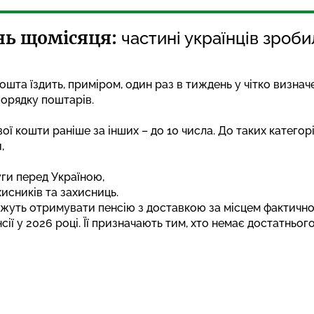
ень щомісяця:
частині українців зроби
пошта їздить, приміром, один раз в тиждень у чітко визнач
порядку поштарів.
ї кошти раніше за інших – до 10 числа. До таких категор
,
уги перед Україною,
исників та захисниць.
можуть отримувати пенсію з доставкою за місцем фактич
сії у 2026 році
. Її призначають тим, хто немає достатньог