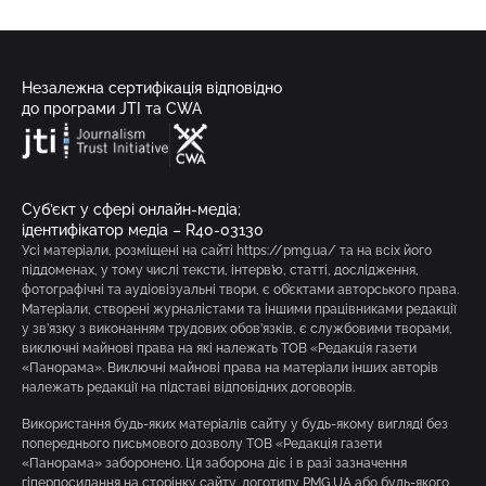
Незалежна сертифікація відповідно
до програми JTI та CWA
Суб’єкт у сфері онлайн-медіа;
ідентифікатор медіа – R40-03130
Усі матеріали, розміщені на сайті https://pmg.ua/ та на всіх його
піддоменах, у тому числі тексти, інтерв’ю, статті, дослідження,
фотографічні та аудіовізуальні твори, є об’єктами авторського права.
Матеріали, створені журналістами та іншими працівниками редакції
у зв’язку з виконанням трудових обов’язків, є службовими творами,
виключні майнові права на які належать ТОВ «Редакція газети
«Панорама». Виключні майнові права на матеріали інших авторів
належать редакції на підставі відповідних договорів.
Використання будь-яких матеріалів сайту у будь-якому вигляді без
попереднього письмового дозволу ТОВ «Редакція газети
«Панорама» заборонено. Ця заборона діє і в разі зазначення
гіперпосилання на сторінку сайту, логотипу PMG.UA або будь-якого