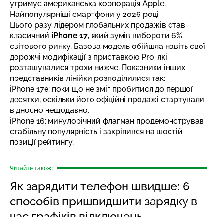
утримує американська корпорація Apple.
Найпопулярніші смартфони у 2026 році
Цього разу лідером глобальних продажів став
класичний
iPhone 17
, який зумів вибороти 6%
світового ринку. Базова модель обійшла навіть свої
дорожчі модифікації з приставкою Pro, які
розташувалися трохи нижче. Показники інших
представників лінійки розподілилися так:
iPhone 17e: поки що не зміг пробитися до першої
десятки, оскільки його офіційні продажі стартували
відносно нещодавно;
iPhone 16: минулорічний флагман продемонстрував
стабільну популярність і закріпився на шостій
позиції рейтингу.
Читайте також:
Як зарядити телефон швидше: 6
способів пришвидшити зарядку в
час графіків відключень