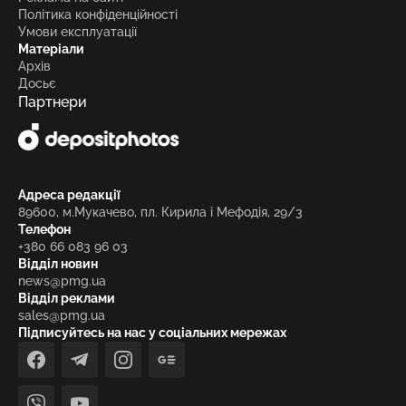
Політика конфіденційності
Умови експлуатації
Матеріали
Архів
Досьє
Партнери
Адреса редакції
89600, м.Мукачево, пл. Кирила і Мефодія, 29/3
Телефон
+380 66 083 96 03
Відділ новин
news@pmg.ua
Відділ реклами
sales@pmg.ua
Підписуйтесь на нас у соціальних мережах
facebook
telegram
instagram
google_news