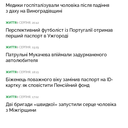
Медики госпіталізували чоловіка після падіння
з даху на Виноградівщині
ЖИТТЯ
8 СЕРПНЯ, 20:42
Перспективний футболіст із Португалії отримав
перший паспорт в Ужгороді
ЖИТТЯ
8 СЕРПНЯ, 19:29
Патрульні Мукачева впіймали задурманеного
автолюбителя
ЖИТТЯ
8 СЕРПНЯ, 18:15
Біженець поважного віку замінив паспорт на ID-
картку: як сповістити Пенсійний фонд
ЖИТТЯ
8 СЕРПНЯ, 17:02
Дві бригади «швидкої» запустили серце чоловіка
з Міжгірщини