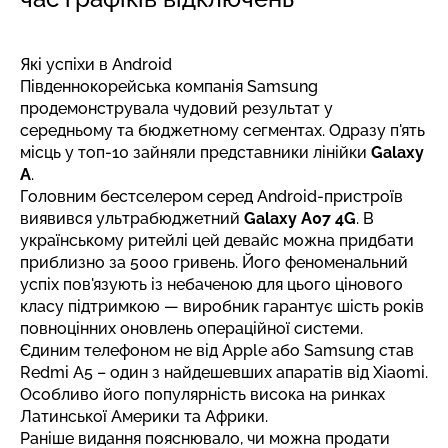
Які успіхи в Android
Південнокорейська компанія Samsung
продемонструвала чудовий результат у
середньому та бюджетному сегментах. Одразу п'ять
місць у топ-10 зайняли представники лінійки
Galaxy
A
.
Головним бестселером серед Android-пристроїв
виявився ультрабюджетний
Galaxy A07 4G
. В
українському ритейлі цей девайс можна придбати
приблизно за 5000 гривень. Його феноменальний
успіх пов'язують із небаченою для цього цінового
класу підтримкою — виробник гарантує шість років
повноцінних оновлень операційної системи.
Єдиним телефоном не від Apple або Samsung став
Redmi А5 – один з найдешевших апаратів від Xiaomi.
Особливо його популярність висока на ринках
Латинської Америки та Африки.
Раніше видання пояснювало,
чи можна продати