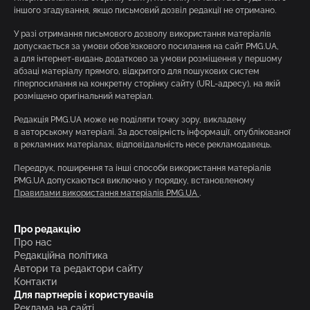
іншого згадування, якщо письмовий дозвіл редакції не отримано.
У разі отримання письмового дозволу використання матеріалів
допускається за умови обов’язкового посилання на сайт PMG.UA,
а для інтернет-видань додатково за умови розміщення у першому
абзаці матеріалу прямого, відкритого для пошукових систем
гіперпосилання на конкретну сторінку сайту (URL-адресу), на якій
розміщено оригінальний матеріал.
Редакція PMG.UA може не поділяти точку зору, викладену
в авторському матеріалі. За достовірність інформації, опублікованої
в рекламних матеріалах, відповідальність несе рекламодавець.
Передрук, поширення та інші способи використання матеріалів
PMG.UA допускаються виключно у порядку, встановленому
Правилами використання матеріалів PMG.UA
.
Про редакцію
Про нас
Редакційна політика
Автори та редактори сайту
Контакти
Для партнерів і користувачів
Реклама на сайті