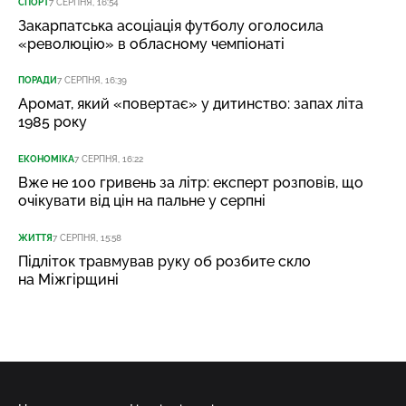
СПОРТ
7 СЕРПНЯ, 16:54
Закарпатська асоціація футболу оголосила
«революцію» в обласному чемпіонаті
ПОРАДИ
7 СЕРПНЯ, 16:39
Аромат, який «повертає» у дитинство: запах літа
1985 року
ЕКОНОМІКА
7 СЕРПНЯ, 16:22
Вже не 100 гривень за літр: експерт розповів, що
очікувати від цін на пальне у серпні
ЖИТТЯ
7 СЕРПНЯ, 15:58
Підліток травмував руку об розбите скло
на Міжгірщині