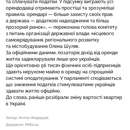
та сплачувати податки. У підсумку виграють усі:
орендодавці отримають простіші та зрозуміліші
правила, орендарі — більше захисту своїх прав,
а держава — додаткові надходження та більш
прозорий ринок», — переконана голова комітету
з питань організації державної влади, місцевого
самоврядування, регіонального розвитку
та містобудування Олена Шуляк.
За офіційними даними, позаторік дохід від оренди
житла задекларували лише 900 українців.
Ще орієнтовно 56 тисяч фізичних осіб-підприємців
здають нерухоме майно в оренду на спрощеній
системі оподаткування. У парламенті сподіваються,
що зниження податків стимулюватиме українців
здавати житло офіційно.
До слова, раніше
розібрали зміну вартості квартир
в Україні.
Автор: Антон Федорців
Джерело: PMG.ua