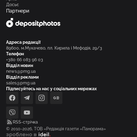
Досьє
Партнери
Адреса редакції
89600, м.Мукачево, пл. Кирила і Мефодія, 29/3
Телефон
+380 66 083 96 03
Відділ новин
news@pmg.ua
Відділ реклами
sales@pmg.ua
Підписуйтесь на нас у соціальних мережах
facebook
telegram
instagram
google_news
viber
youtube
RSS-стрічка
© 2010-2026, ТОВ «Редакція газети «Панорама»
зроблено в ideil.