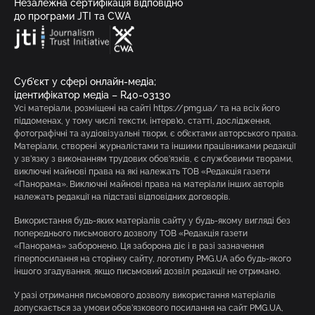
Незалежна сертифікація відповідно
до програми JTI та CWA
Суб’єкт у сфері онлайн-медіа;
ідентифікатор медіа – R40-03130
Усі матеріали, розміщені на сайті https://pmg.ua/ та на всіх його
піддоменах, у тому числі тексти, інтерв’ю, статті, дослідження,
фотографічні та аудіовізуальні твори, є об’єктами авторського права.
Матеріали, створені журналістами та іншими працівниками редакції
у зв’язку з виконанням трудових обов’язків, є службовими творами,
виключні майнові права на які належать ТОВ «Редакція газети
«Панорама». Виключні майнові права на матеріали інших авторів
належать редакції на підставі відповідних договорів.
Використання будь-яких матеріалів сайту у будь-якому вигляді без
попереднього письмового дозволу ТОВ «Редакція газети
«Панорама» заборонено. Ця заборона діє і в разі зазначення
гіперпосилання на сторінку сайту, логотипу PMG.UA або будь-якого
іншого згадування, якщо письмовий дозвіл редакції не отримано.
У разі отримання письмового дозволу використання матеріалів
допускається за умови обов’язкового посилання на сайт PMG.UA,