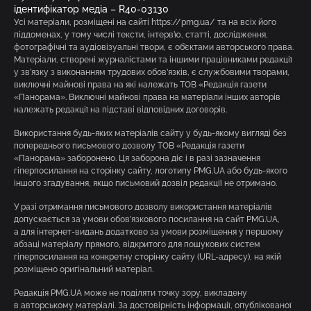
ідентифікатор медіа – R40-03130
Усі матеріали, розміщені на сайті https://pmg.ua/ та на всіх його
піддоменах, у тому числі тексти, інтерв’ю, статті, дослідження,
фотографічні та аудіовізуальні твори, є об’єктами авторського права.
Матеріали, створені журналістами та іншими працівниками редакції
у зв’язку з виконанням трудових обов’язків, є службовими творами,
виключні майнові права на які належать ТОВ «Редакція газети
«Панорама». Виключні майнові права на матеріали інших авторів
належать редакції на підставі відповідних договорів.
Використання будь-яких матеріалів сайту у будь-якому вигляді без
попереднього письмового дозволу ТОВ «Редакція газети
«Панорама» заборонено. Ця заборона діє і в разі зазначення
гіперпосилання на сторінку сайту, логотипу PMG.UA або будь-якого
іншого згадування, якщо письмовий дозвіл редакції не отримано.
У разі отримання письмового дозволу використання матеріалів
допускається за умови обов’язкового посилання на сайт PMG.UA,
а для інтернет-видань додатково за умови розміщення у першому
абзаці матеріалу прямого, відкритого для пошукових систем
гіперпосилання на конкретну сторінку сайту (URL-адресу), на якій
розміщено оригінальний матеріал.
Редакція PMG.UA може не поділяти точку зору, викладену
в авторському матеріалі. За достовірність інформації, опублікованої