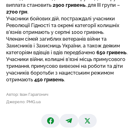
виплата становить
2900 гривень
, для III групи –
2700 грн
.
Учасники бойових дій, постраждалі учасники
Революції Гідності та окремі категорії колишніх
в’язнів отримають у серпні 1000 гривень.
Членам сімей загиблих ветеранів війни та
Захисників і Захисниць України, а також деяким
категоріям вдівців і вдів
передбачено
650 гривень
.
Учасники війни, колишні в’язні місць примусового
тримання, примусово вивезені на роботи та діти
учасників боротьби з нацистським режимом
отримають
450 гривень
.
Автор: Іван Гарагонич
Джерело: PMG.ua