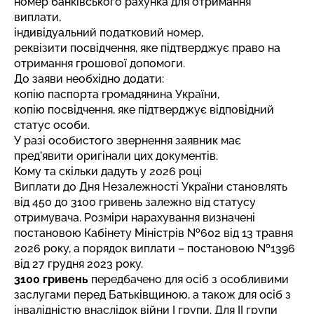
номер банківського рахунка для отримання
виплати,
індивідуальний податковий номер,
реквізити посвідчення, яке підтверджує право на
отримання грошової допомоги.
До заяви необхідно додати:
копію паспорта громадянина України,
копію посвідчення, яке підтверджує відповідний
статус особи.
У разі особистого звернення заявник має
пред’явити оригінали цих документів.
Кому та скільки дадуть у 2026 році
Виплати до Дня Незалежності України становлять
від 450 до 3100 гривень залежно від статусу
отримувача. Розміри нарахування визначені
постановою Кабінету Міністрів №602 від 13 травня
2026 року, а порядок виплати – постановою №1396
від 27 грудня 2023 року.
3100 гривень
передбачено для осіб з особливими
заслугами перед Батьківщиною, а також для осіб з
інвалідністю внаслідок війни I групи. Для II групи