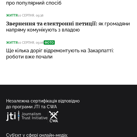
про популярний спосіб
ЖИТТЯ
10 СЕРПНЯ, 09:38
Звернення та електронні петиції:
як громадяни
напряму комунікують з владою
ЖИТТЯ
10 СЕРПНЯ, 09:06
ФОТО
Ще кілька доріг відремонтують на Закарпатті:
роботи вже почали
Незалежна сертифікація відповідно
до програми JTI та CWA
Суб’єкт у сфері онлайн-медіа;