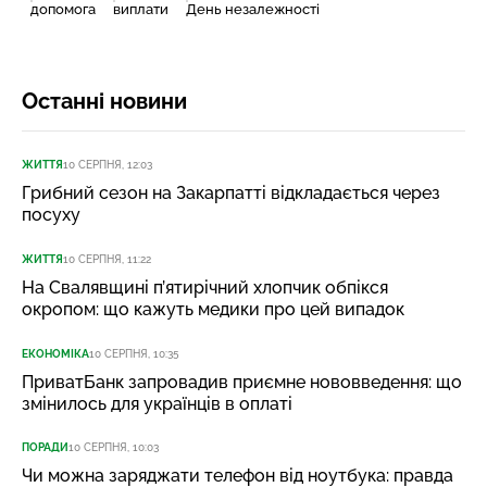
допомога
виплати
День незалежності
Останні новини
ЖИТТЯ
10 СЕРПНЯ, 12:03
Грибний сезон на Закарпатті відкладається через
посуху
ЖИТТЯ
10 СЕРПНЯ, 11:22
На Свалявщині п’ятирічний хлопчик обпікся
окропом: що кажуть медики про цей випадок
ЕКОНОМІКА
10 СЕРПНЯ, 10:35
ПриватБанк запровадив приємне нововведення: що
змінилось для українців в оплаті
ПОРАДИ
10 СЕРПНЯ, 10:03
Чи можна заряджати телефон від ноутбука: правда