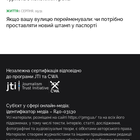
ЖИТТЯ
6 СЕРПНЯ, 09:51
Якщо вашу вулицю перейменували: чи потрібно
проставляти новий штамп у паспорті
Незалежна сертифікація відповідно
до програми JTI та CWA
Суб’єкт у сфері онлайн-медіа;
ідентифікатор медіа – R40-03130
Усі матеріали, розміщені на сайті https://pmg.ua/ та на всіх його
піддоменах, у тому числі тексти, інтерв’ю, статті, дослідження,
фотографічні та аудіовізуальні твори, є об’єктами авторського права.
Матеріали, створені журналістами та іншими працівниками редакції
у зв’язку з виконанням трудових обов’язків, є службовими творами,