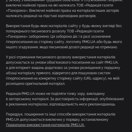
виключні майнові права на які належать ТОВ «Редакція газети
«Панорама». Виключні майнові права на матеріали інших авторів
належать редакції на підставі відповідних договорів.
Використання будь-яких матеріалів сайту у будь-якому вигляді без
попереднього письмового дозволу ТОВ «Редакція газети
«Панорама» заборонено. Ця заборона діє і в разі зазначення
гіперпосилання на сторінку сайту, логотипу PMG.UA або будь-якого
іншого згадування, якщо письмовий дозвіл редакції не отримано.
У разі отримання письмового дозволу використання матеріалів
допускається за умови обов’язкового посилання на сайт PMG.UA,
а для інтернет-видань додатково за умови розміщення у першому
абзаці матеріалу прямого, відкритого для пошукових систем
гіперпосилання на конкретну сторінку сайту (URL-адресу), на якій
розміщено оригінальний матеріал.
Редакція PMG.UA може не поділяти точку зору, викладену
в авторському матеріалі. За достовірність інформації, опублікованої
в рекламних матеріалах, відповідальність несе рекламодавець.
Передрук, поширення та інші способи використання матеріалів
PMG.UA допускаються виключно у порядку, встановленому
Правилами використання матеріалів PMG.UA
.