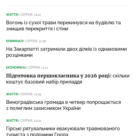
ЖИТТЯ
6 СЕРПНЯ, 12:22
Вогонь із сухої трави перекинувся на будівлю та
знищив перекриття і стіни
КРИМІНАЛ
6 СЕРПНЯ, 11:38
На Закарпатті затримали двох ділків із однаковими
розцінками
ЕКОНОМІКА
6 СЕРПНЯ, 11:12
Підготовка першокласника у 2026 році:
скільки
коштує базовий набір приладдя
ЖИТТЯ
6 СЕРПНЯ, 10:53
Виноградівська громада в четвер попрощається
з полеглим захисником України
ЖИТТЯ
6 СЕРПНЯ, 10:22
Гірські рятувальники евакуювали травмованого
туриста з полонини Гропа