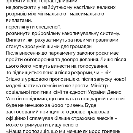
зробити пенсії справедливими,
не допускати у майбутньому настільки великих
розривів між мінімальною і максимальною
виплатами,
переглянути спецпенсії,
розвинути добровільну накопичувальну систему.
Виплати, які рахуватимуть за новими правилами,
стануть зрозумілішими для громадян.
Після внесення до парламенту законопроєкт має
пройти обговорення та доопрацювання. Лише після
цього його можуть винести на голосування.
То підвищиться пенсія після реформи, чи – ні?
Згідно з урядовою пропозицією, після запуску нової
моделі частина пенсій може зрости. Міністр
соціальної політики, сім’ї та єдності України Денис
Улютін повідомив, що виплата в солідарній системі
буде не меншою за 6000 гривень. Буде
застосований принцип: хто довше працював
офіційно і сплачував більше страхових внесків –
може отримувати вищу пенсію.
«Наша пропозиція, що ми менше як 6000 гривень