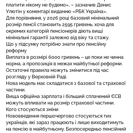
платити нікому не будемо», – зазначив Денис
Улютін у коментарі
виданню
«РБК Україна».
Для порівняння, у 2026 році базовий мінімальний
розмір пенсії становить 2595 гривень, хоча для
окремих категорій пенсіонерів діють вищі
мінімальні гарантії залежно від віку та стажу.
Що у підсумку потрібно знати про пенсійну
реформу
Виплата в розмірі 6000 гривень – це поки не чинна
норма, а пропозиція в межах майбутньої реформи.
Остаточні правила можуть змінитися під час
розгляду у Верховній Раді.
Нова модель має складатися з базової та страхової
частини.
Вища офіційна зарплата і більший сплачений ЄСВ
можуть впливати на розмір страхової частини.
Кого стосуються зміни
Нововведення першочергово стосуються тих
українців, які зараз працюють і лише виходитимуть
на пенсію в майбутньому. Безпосередньо пенсійний