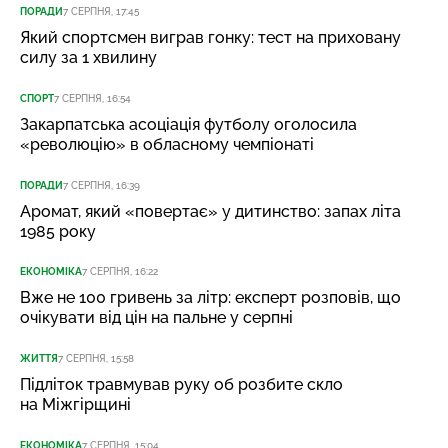
ПОРАДИ
7 СЕРПНЯ, 17:45
Який спортсмен виграв гонку: тест на приховану
силу за 1 хвилину
СПОРТ
7 СЕРПНЯ, 16:54
Закарпатська асоціація футболу оголосила
«революцію» в обласному чемпіонаті
ПОРАДИ
7 СЕРПНЯ, 16:39
Аромат, який «повертає» у дитинство: запах літа
1985 року
ЕКОНОМІКА
7 СЕРПНЯ, 16:22
Вже не 100 гривень за літр: експерт розповів, що
очікувати від цін на пальне у серпні
ЖИТТЯ
7 СЕРПНЯ, 15:58
Підліток травмував руку об розбите скло
на Міжгірщині
ЕКОНОМІКА
7 СЕРПНЯ, 15:04