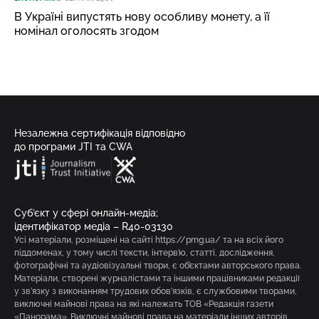
В Україні випустять нову особливу монету, а її
номінал оголосять згодом
Незалежна сертифікація відповідно
до програми JTI та CWA
Суб’єкт у сфері онлайн-медіа;
ідентифікатор медіа – R40-03130
Усі матеріали, розміщені на сайті https://pmg.ua/ та на всіх його
піддоменах, у тому числі тексти, інтерв’ю, статті, дослідження,
фотографічні та аудіовізуальні твори, є об’єктами авторського права.
Матеріали, створені журналістами та іншими працівниками редакції
у зв’язку з виконанням трудових обов’язків, є службовими творами,
виключні майнові права на які належать ТОВ «Редакція газети
«Панорама». Виключні майнові права на матеріали інших авторів