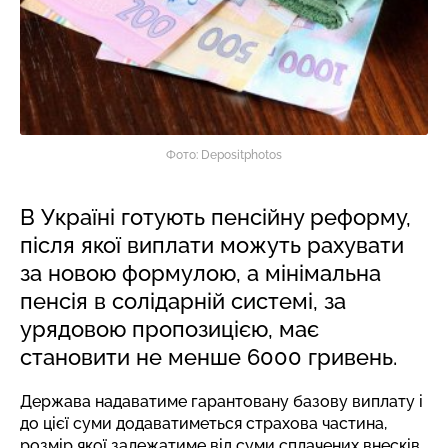
Фото: Depositphotos
В Україні готують пенсійну реформу,
після якої виплати можуть рахувати
за новою формулою, а мінімальна
пенсія в солідарній системі, за
урядовою пропозицією, має
становити не менше 6000 гривень.
Держава надаватиме гарантовану базову виплату і
до цієї суми додаватиметься страхова частина,
розмір якої залежатиме від суми сплачених внесків.