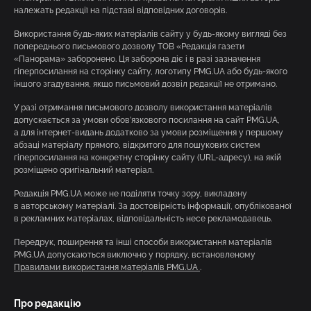
належать редакції на підставі відповідних договорів.
Використання будь-яких матеріалів сайту у будь-якому вигляді без
попереднього письмового дозволу ТОВ «Редакція газети
«Панорама» заборонено. Ця заборона діє і в разі зазначення
гіперпосилання на сторінку сайту, логотипу PMG.UA або будь-якого
іншого згадування, якщо письмовий дозвіл редакції не отримано.
У разі отримання письмового дозволу використання матеріалів
допускається за умови обов’язкового посилання на сайт PMG.UA,
а для інтернет-видань додатково за умови розміщення у першому
абзаці матеріалу прямого, відкритого для пошукових систем
гіперпосилання на конкретну сторінку сайту (URL-адресу), на якій
розміщено оригінальний матеріал.
Редакція PMG.UA може не поділяти точку зору, викладену
в авторському матеріалі. За достовірність інформації, опублікованої
в рекламних матеріалах, відповідальність несе рекламодавець.
Передрук, поширення та інші способи використання матеріалів
PMG.UA допускаються виключно у порядку, встановленому
Правилами використання матеріалів PMG.UA
.
Про редакцію