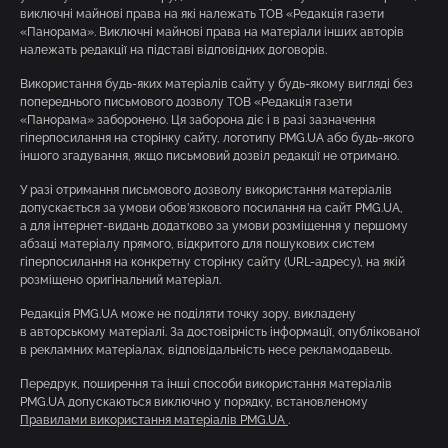
виключні майнові права на які належать ТОВ «Редакція газети
«Панорама». Виключні майнові права на матеріали інших авторів
належать редакції на підставі відповідних договорів.
Використання будь-яких матеріалів сайту у будь-якому вигляді без
попереднього письмового дозволу ТОВ «Редакція газети
«Панорама» заборонено. Ця заборона діє і в разі зазначення
гіперпосилання на сторінку сайту, логотипу PMG.UA або будь-якого
іншого згадування, якщо письмовий дозвіл редакції не отримано.
У разі отримання письмового дозволу використання матеріалів
допускається за умови обов’язкового посилання на сайт PMG.UA,
а для інтернет-видань додатково за умови розміщення у першому
абзаці матеріалу прямого, відкритого для пошукових систем
гіперпосилання на конкретну сторінку сайту (URL-адресу), на якій
розміщено оригінальний матеріал.
Редакція PMG.UA може не поділяти точку зору, викладену
в авторському матеріалі. За достовірність інформації, опублікованої
в рекламних матеріалах, відповідальність несе рекламодавець.
Передрук, поширення та інші способи використання матеріалів
PMG.UA допускаються виключно у порядку, встановленому
Правилами використання матеріалів PMG.UA
.