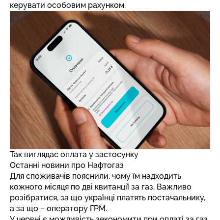
керувати особовим рахунком.
Так виглядає оплата у застосунку
Останні новини про Нафтогаз
Для споживачів пояснили, чому їм надходить
кожного місяця
по дві квитанції за газ
. Важливо
розібратися, за що українці платять постачальнику,
а за що – оператору ГРМ.
У червні є можливість
зекономити при оплаті за газ