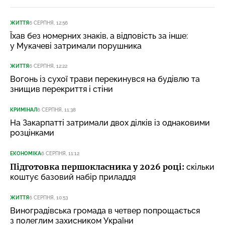
ЖИТТЯ
6 СЕРПНЯ, 12:56
Їхав без номерних знаків, а відповість за інше:
у Мукачеві затримали порушника
ЖИТТЯ
6 СЕРПНЯ, 12:22
Вогонь із сухої трави перекинувся на будівлю та
знищив перекриття і стіни
КРИМІНАЛ
6 СЕРПНЯ, 11:38
На Закарпатті затримали двох ділків із однаковими
розцінками
ЕКОНОМІКА
6 СЕРПНЯ, 11:12
Підготовка першокласника у 2026 році:
скільки
коштує базовий набір приладдя
ЖИТТЯ
6 СЕРПНЯ, 10:53
Виноградівська громада в четвер попрощається
з полеглим захисником України