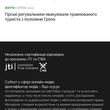
ЖИТТЯ
6 СЕРПНЯ, 10:22
Гірські рятувальники евакуювали травмованого
туриста з полонини Гропа
Незалежна сертифікація відповідно
до програми JTI та CWA
Суб’єкт у сфері онлайн-медіа;
ідентифікатор медіа – R40-03130
Усі матеріали, розміщені на сайті https://pmg.ua/ та на всіх його
піддоменах, у тому числі тексти, інтерв’ю, статті, дослідження,
фотографічні та аудіовізуальні твори, є об’єктами авторського права.
Матеріали, створені журналістами та іншими працівниками редакції
у зв’язку з виконанням трудових обов’язків, є службовими творами,