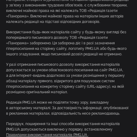
у зв’язку з виконанням трудових обов’язків, є службовими творами,
виключні майнові права на які належать ТОВ «Редакція газети
«Панорама». Виключні майнові права на матеріали інших авторів
належать редакції на підставі відповідних договорів.
Використання будь-яких матеріалів сайту у будь-якому вигляді без
попереднього письмового дозволу ТОВ «Редакція газети
«Панорама» заборонено. Ця заборона діє і в разі зазначення
гіперпосилання на сторінку сайту, логотипу PMG.UA або будь-якого
іншого згадування, якщо письмовий дозвіл редакції не отримано.
У разі отримання письмового дозволу використання матеріалів
допускається за умови обов’язкового посилання на сайт PMG.UA,
а для інтернет-видань додатково за умови розміщення у першому
абзаці матеріалу прямого, відкритого для пошукових систем
гіперпосилання на конкретну сторінку сайту (URL-адресу), на якій
розміщено оригінальний матеріал.
Редакція PMG.UA може не поділяти точку зору, викладену
в авторському матеріалі. За достовірність інформації, опублікованої
в рекламних матеріалах, відповідальність несе рекламодавець.
Передрук, поширення та інші способи використання матеріалів
PMG.UA допускаються виключно у порядку, встановленому
Правилами використання матеріалів PMG.UA
.