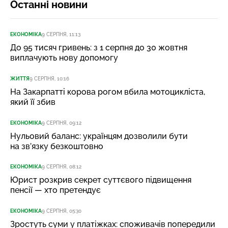
Останні новини
ЕКОНОМІКА
9 СЕРПНЯ, 11:13
До 95 тисяч гривень: з 1 серпня до 30 жовтня
виплачують нову допомогу
ЖИТТЯ
9 СЕРПНЯ, 10:16
На Закарпатті корова рогом вбила мотоцикліста,
який її збив
ЕКОНОМІКА
9 СЕРПНЯ, 09:12
Нульовий баланс: українцям дозволили бути
на зв’язку безкоштовно
ЕКОНОМІКА
9 СЕРПНЯ, 08:12
Юрист розкрив секрет суттєвого підвищення
пенсії — хто претендує
ЕКОНОМІКА
9 СЕРПНЯ, 05:30
Зростуть суми у платіжках: споживачів попередили