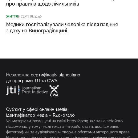
про правила щодо лічильників
ЖИТТЯ
8 СЕРПНЯ, 21:56
Медики госпіталізували чоловіка після падіння
з даху на Виноградівщині
Незалежна сертифікація відповідно
до програми JTI та CWA
Суб’єкт у сфері онлайн-медіа;
ідентифікатор медіа – R40-03130
Усі матеріали, розміщені на сайті https://pmg.ua/ та на всіх його
піддоменах, у тому числі тексти, інтерв’ю, статті, дослідження,
фотографічні та аудіовізуальні твори, є об’єктами авторського права.
Матеріали, створені журналістами та іншими працівниками редакції