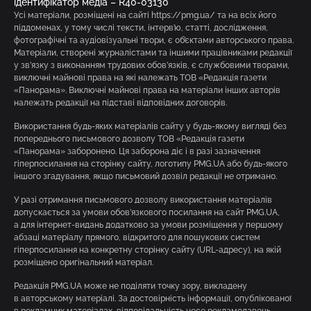
ідентифікатор медіа – R40-03130
Усі матеріали, розміщені на сайті https://pmg.ua/ та на всіх його
піддоменах, у тому числі тексти, інтерв’ю, статті, дослідження,
фотографічні та аудіовізуальні твори, є об’єктами авторського права.
Матеріали, створені журналістами та іншими працівниками редакції
у зв’язку з виконанням трудових обов’язків, є службовими творами,
виключні майнові права на які належать ТОВ «Редакція газети
«Панорама». Виключні майнові права на матеріали інших авторів
належать редакції на підставі відповідних договорів.
Використання будь-яких матеріалів сайту у будь-якому вигляді без
попереднього письмового дозволу ТОВ «Редакція газети
«Панорама» заборонено. Ця заборона діє і в разі зазначення
гіперпосилання на сторінку сайту, логотипу PMG.UA або будь-якого
іншого згадування, якщо письмовий дозвіл редакції не отримано.
У разі отримання письмового дозволу використання матеріалів
допускається за умови обов’язкового посилання на сайт PMG.UA,
а для інтернет-видань додатково за умови розміщення у першому
абзаці матеріалу прямого, відкритого для пошукових систем
гіперпосилання на конкретну сторінку сайту (URL-адресу), на якій
розміщено оригінальний матеріал.
Редакція PMG.UA може не поділяти точку зору, викладену
в авторському матеріалі. За достовірність інформації, опублікованої
в рекламних матеріалах, відповідальність несе рекламодавець.