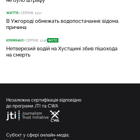
не було штрафу
ЖИТТЯ
7 СЕРПНЯ, 13:17
В Ужгороді обмежать водопостачання: відома
причина
КРИМІНАЛ
7 СЕРПНЯ, 12:46
ФОТО
Нетверезий водій на Хустщині збив пішохода
на смерть
Незалежна сертифікація відповідно
до програми JTI та CWA
Суб’єкт у сфері онлайн-медіа;