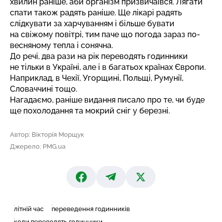
хвилин раніше, аби організм призвичаївся. Лягати
спати також радять раніше. Ще лікарі радять
слідкувати за харчуванням і більше бувати
на свіжому повітрі, тим паче що погода зараз по-
весняному тепла і сонячна.
До речі, два рази на рік переводять годинники
не тільки в Україні, але і в багатьох країнах Європи.
Наприклад, в Чехії, Угорщині, Польщі, Румунії,
Словаччині тощо.
Нагадаємо, раніше видання писало про те, чи буде
ще
похолодання та мокрий сніг
у березні.
Автор: Вікторія Морщук
Джерело: PMG.ua
літній час
переведення годинників
коли переводять годинники