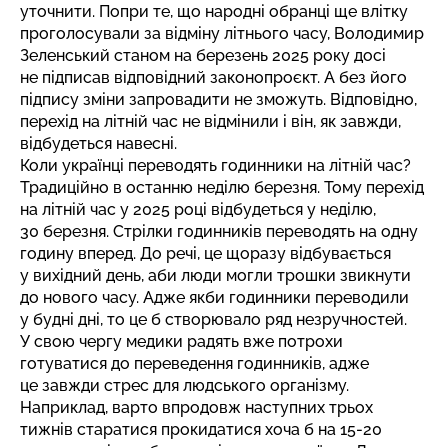
уточнити. Попри те, що народні обранці ще влітку
проголосували за відміну літнього часу, Володимир
Зеленський станом на березень 2025 року досі
не підписав відповідний законопроєкт. А без його
підпису зміни запровадити не зможуть. Відповідно,
перехід на літній час не відмінили і він, як завжди,
відбудеться навесні.
Коли українці переводять годинники на літній час?
Традиційно в останню неділю березня. Тому перехід
на літній час у 2025 році відбудеться у неділю,
30 березня. Стрілки годинників переводять на одну
годину вперед. До речі, це щоразу відбувається
у вихідний день, аби люди могли трошки звикнути
до нового часу. Адже якби годинники переводили
у будні дні, то це б створювало ряд незручностей.
У свою чергу медики радять вже потрохи
готуватися до переведення годинників, адже
це завжди стрес для людського організму.
Наприклад, варто впродовж наступних трьох
тижнів старатися прокидатися хоча б на 15-20