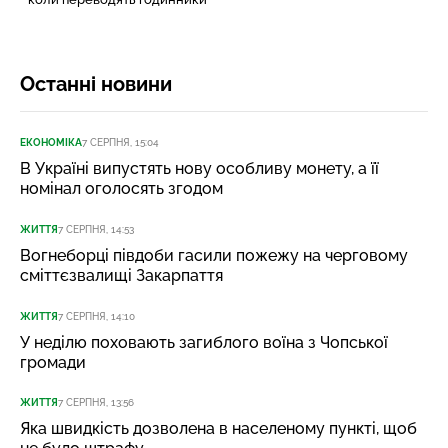
Останні новини
ЕКОНОМІКА
7 СЕРПНЯ, 15:04
В Україні випустять нову особливу монету, а її
номінал оголосять згодом
ЖИТТЯ
7 СЕРПНЯ, 14:53
Вогнеборці півдоби гасили пожежу на черговому
сміттєзвалищі Закарпаття
ЖИТТЯ
7 СЕРПНЯ, 14:10
У неділю поховають загиблого воїна з Чопської
громади
ЖИТТЯ
7 СЕРПНЯ, 13:56
Яка швидкість дозволена в населеному пункті, щоб