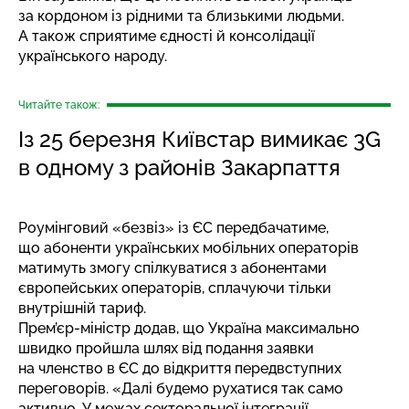
за кордоном із рідними та близькими людьми.
А також сприятиме єдності й консолідації
українського народу.
Читайте також:
Із 25 березня Київстар вимикає 3G
в одному з районів Закарпаття
Роумінговий «безвіз» із ЄС передбачатиме,
що абоненти українських мобільних операторів
матимуть змогу спілкуватися з абонентами
європейських операторів, сплачуючи тільки
внутрішній тариф.
Прем’єр-міністр додав, що Україна максимально
швидко пройшла шлях від подання заявки
на членство в ЄС до відкриття передвступних
переговорів. «Далі будемо рухатися так само
активно. У межах секторальної інтеграції