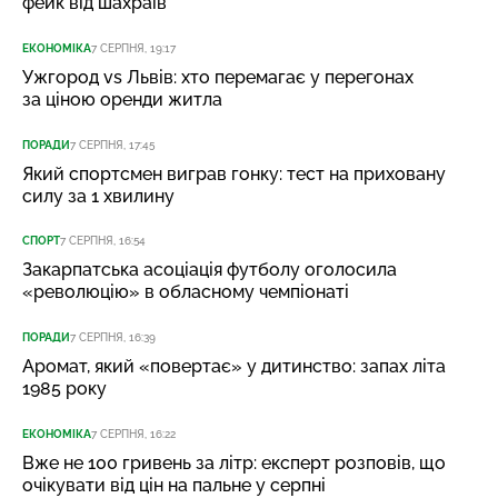
фейк від шахраїв
ЕКОНОМІКА
7 СЕРПНЯ, 19:17
Ужгород vs Львів: хто перемагає у перегонах
за ціною оренди житла
ПОРАДИ
7 СЕРПНЯ, 17:45
Який спортсмен виграв гонку: тест на приховану
силу за 1 хвилину
СПОРТ
7 СЕРПНЯ, 16:54
Закарпатська асоціація футболу оголосила
«революцію» в обласному чемпіонаті
ПОРАДИ
7 СЕРПНЯ, 16:39
Аромат, який «повертає» у дитинство: запах літа
1985 року
ЕКОНОМІКА
7 СЕРПНЯ, 16:22
Вже не 100 гривень за літр: експерт розповів, що
очікувати від цін на пальне у серпні