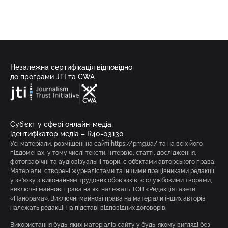
Незалежна сертифікація відповідно
до програми JTI та CWA
Суб’єкт у сфері онлайн-медіа;
ідентифікатор медіа – R40-03130
Усі матеріали, розміщені на сайті https://pmg.ua/ та на всіх його
піддоменах, у тому числі тексти, інтерв’ю, статті, дослідження,
фотографічні та аудіовізуальні твори, є об’єктами авторського права.
Матеріали, створені журналістами та іншими працівниками редакції
у зв’язку з виконанням трудових обов’язків, є службовими творами,
виключні майнові права на які належать ТОВ «Редакція газети
«Панорама». Виключні майнові права на матеріали інших авторів
належать редакції на підставі відповідних договорів.
Використання будь-яких матеріалів сайту у будь-якому вигляді без