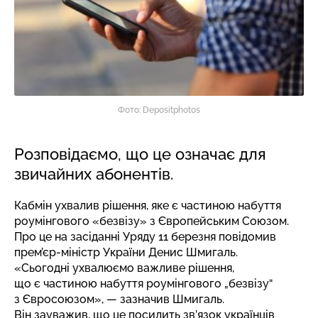
Фото: Depositphotos
Розповідаємо, що це означає для
звичайних абонентів.
Кабмін ухвалив рішення, яке є частиною набуття
роумінгового «безвізу» з Європейським Союзом.
Про це на засіданні Уряду 11 березня повідомив
прем’єр-міністр України Денис Шмигаль.
«Сьогодні ухвалюємо важливе рішення,
що є частиною набуття роумінгового „безвізу“
з Євросоюзом», — зазначив Шмигаль.
Він зауважив, що це посилить зв’язок українців