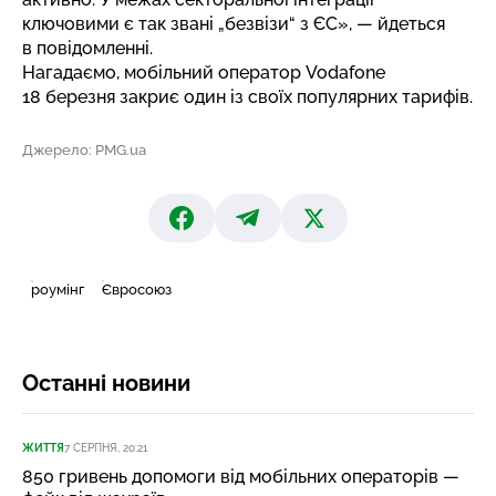
ключовими є так звані „безвізи“ з ЄС», — йдеться
в повідомленні.
Нагадаємо, мобільний оператор Vodafone
18 березня закриє один із своїх
популярних тарифів
.
Джерело: PMG.ua
роумінг
Євросоюз
Останні новини
ЖИТТЯ
7 СЕРПНЯ, 20:21
850 гривень допомоги від мобільних операторів —