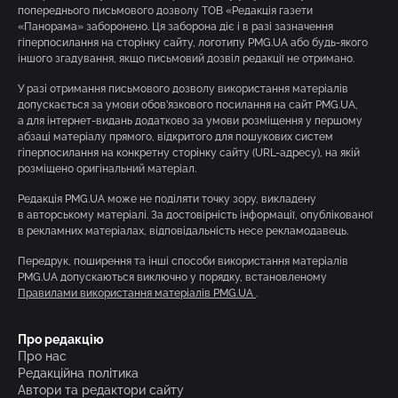
попереднього письмового дозволу ТОВ «Редакція газети
«Панорама» заборонено. Ця заборона діє і в разі зазначення
гіперпосилання на сторінку сайту, логотипу PMG.UA або будь-якого
іншого згадування, якщо письмовий дозвіл редакції не отримано.
У разі отримання письмового дозволу використання матеріалів
допускається за умови обов’язкового посилання на сайт PMG.UA,
а для інтернет-видань додатково за умови розміщення у першому
абзаці матеріалу прямого, відкритого для пошукових систем
гіперпосилання на конкретну сторінку сайту (URL-адресу), на якій
розміщено оригінальний матеріал.
Редакція PMG.UA може не поділяти точку зору, викладену
в авторському матеріалі. За достовірність інформації, опублікованої
в рекламних матеріалах, відповідальність несе рекламодавець.
Передрук, поширення та інші способи використання матеріалів
PMG.UA допускаються виключно у порядку, встановленому
Правилами використання матеріалів PMG.UA
.
Про редакцію
Про нас
Редакційна політика
Автори та редактори сайту