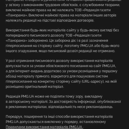
у зв’язку з виконанням трудових обов’язків, є службовими творами,
виключні майнові права на які належать ТОВ «Редакція газети
«Панорама». Виключні майнові права на матеріали інших авторів
належать редакції на підставі відповідних договорів.
Використання будь-яких матеріалів сайту у будь-якому вигляді без
попереднього письмового дозволу ТОВ «Редакція газети
«Панорама» заборонено. Ця заборона діє і в разі зазначення
гіперпосилання на сторінку сайту, логотипу PMG.UA або будь-якого
іншого згадування, якщо письмовий дозвіл редакції не отримано.
У разі отримання письмового дозволу використання матеріалів
допускається за умови обов’язкового посилання на сайт PMG.UA,
а для інтернет-видань додатково за умови розміщення у першому
абзаці матеріалу прямого, відкритого для пошукових систем
гіперпосилання на конкретну сторінку сайту (URL-адресу), на якій
розміщено оригінальний матеріал.
Редакція PMG.UA може не поділяти точку зору, викладену
в авторському матеріалі. За достовірність інформації, опублікованої
в рекламних матеріалах, відповідальність несе рекламодавець.
Передрук, поширення та інші способи використання матеріалів
PMG.UA допускаються виключно у порядку, встановленому
Правилами використання матеріалів PMG.UA
.