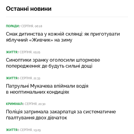
Останні новини
ПОРАДИ
7 СЕРПНЯ, 06:18
Смак дитинства у кожній склянці: як приготувати
яблучний «Живчик» на зиму
ЖИТТЯ
7 СЕРПНЯ, 05:25
Синоптики зранку оголосили штормове
попередження: де будуть сильні дощі
ЖИТТЯ
6 СЕРПНЯ, 21:33
Патрульні Мукачева впіймали водія
в неоптимальних кондиціях
КРИМІНАЛ
6 СЕРПНЯ, 20:30
Поліція затримала закарпатця за систематичне
ґвалтування двох дівчаток
ЖИТТЯ
6 СЕРПНЯ, 19:29