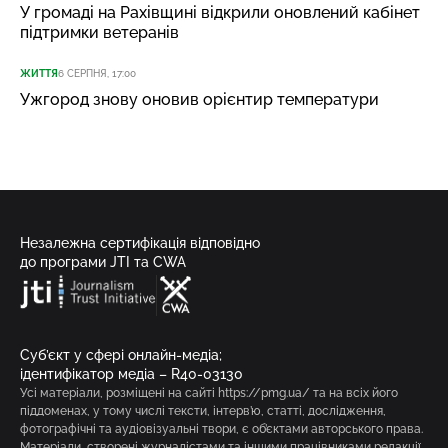
У громаді на Рахівщині відкрили оновлений кабінет
підтримки ветеранів
ЖИТТЯ
6 СЕРПНЯ, 17:00
Ужгород знову оновив орієнтир температури
Незалежна сертифікація відповідно
до програми JTI та CWA
Суб’єкт у сфері онлайн-медіа;
ідентифікатор медіа – R40-03130
Усі матеріали, розміщені на сайті https://pmg.ua/ та на всіх його
піддоменах, у тому числі тексти, інтерв’ю, статті, дослідження,
фотографічні та аудіовізуальні твори, є об’єктами авторського права.
Матеріали, створені журналістами та іншими працівниками редакції