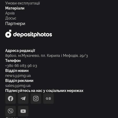
Умови експлуатації
Матеріали
Архів
Досьє
Партнери
Адреса редакції
89600, м.Мукачево, пл. Кирила і Мефодія, 29/3
Телефон
+380 66 083 96 03
Відділ новин
news@pmg.ua
Відділ реклами
sales@pmg.ua
Підписуйтесь на нас у соціальних мережах
facebook
telegram
instagram
google_news
viber
youtube