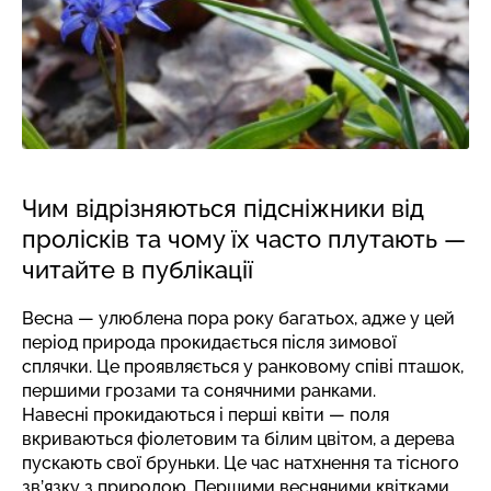
Чим відрізняються підсніжники від
пролісків та чому їх часто плутають —
читайте в публікації
Весна — улюблена пора року багатьох, адже у цей
період природа прокидається після зимової
сплячки. Це проявляється у ранковому співі пташок,
першими грозами та сонячними ранками.
Навесні прокидаються і перші квіти — поля
вкриваються фіолетовим та білим цвітом, а дерева
пускають свої бруньки. Це час натхнення та тісного
зв’язку з природою. Першими весняними квітками