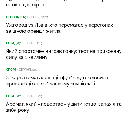
фейк від шахраїв
ЕКОНОМІКА
7 СЕРПНЯ, 19:17
Ужгород vs Львів: хто перемагає у перегонах
за ціною оренди житла
ПОРАДИ
7 СЕРПНЯ, 17:45
Який спортсмен виграв гонку: тест на приховану
силу за 1 хвилину
СПОРТ
7 СЕРПНЯ, 16:54
Закарпатська асоціація футболу оголосила
«революцію» в обласному чемпіонаті
ПОРАДИ
7 СЕРПНЯ, 16:39
Аромат, який «повертає» у дитинство: запах літа
1985 року