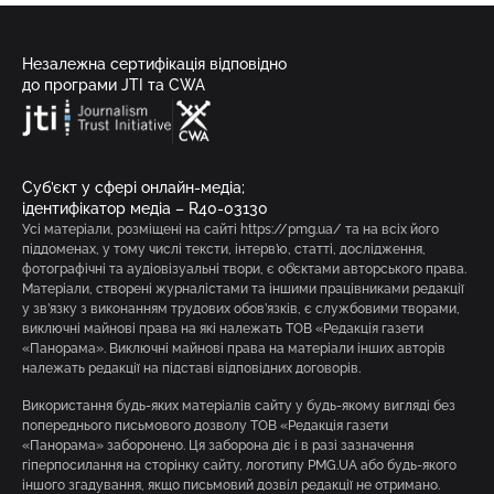
Незалежна сертифікація відповідно
до програми JTI та CWA
Суб’єкт у сфері онлайн-медіа;
ідентифікатор медіа – R40-03130
Усі матеріали, розміщені на сайті https://pmg.ua/ та на всіх його
піддоменах, у тому числі тексти, інтерв’ю, статті, дослідження,
фотографічні та аудіовізуальні твори, є об’єктами авторського права.
Матеріали, створені журналістами та іншими працівниками редакції
у зв’язку з виконанням трудових обов’язків, є службовими творами,
виключні майнові права на які належать ТОВ «Редакція газети
«Панорама». Виключні майнові права на матеріали інших авторів
належать редакції на підставі відповідних договорів.
Використання будь-яких матеріалів сайту у будь-якому вигляді без
попереднього письмового дозволу ТОВ «Редакція газети
«Панорама» заборонено. Ця заборона діє і в разі зазначення
гіперпосилання на сторінку сайту, логотипу PMG.UA або будь-якого
іншого згадування, якщо письмовий дозвіл редакції не отримано.