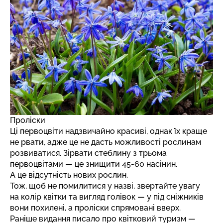
Проліски
Ці первоцвіти надзвичайно красиві, однак їх краще
не рвати, адже це не дасть можливості рослинам
розвиватися. Зірвати стеблину з трьома
первоцвітами — це знищити 45-60 насінин.
А це відсутність нових рослин.
Тож, щоб не помилитися у назві, звертайте увагу
на колір квітки та вигляд голівок — у під сніжників
вони похилені, а проліски спрямовані вверх.
Раніше видання писало про
квітковий туризм
—