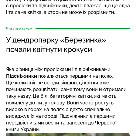
є проліски та підсніжники, дехто вважає, що це одна
і та сама квітка, а хтось не може їх розрізнити.
Читайте також:
У дендропарку «Березинка»
почали квітнути крокуси
Яка різниця між пролісками і під сніжниками
Підсніжники
появляються першими на полях.
Ще коли сніг не всюди зійшов, ці квітки вже
починають розцвітати, саме тому вони й отримали
таку назву. Це білі багаторічні квітки, які мають
похилену до низу голову. Вони часто ростуть
високо в горах, на полях, а дехто спеціально
висаджує їх на городі. Підсніжники є першими
передвісниками весни та занесені до Червоної
книги України.