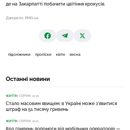
де на Закарпатті побачити цвітіння крокусів.
Джерело: PMG.ua
підсніжники
проліски
квіти
весна
Останні новини
ЖИТТЯ
7 СЕРПНЯ, 21:33
Стало масовим явищем: в Україні може з’явитися
штраф на 51 тисячу гривень
ЖИТТЯ
7 СЕРПНЯ, 20:21
850 гривень допомоги від мобільних операторів —