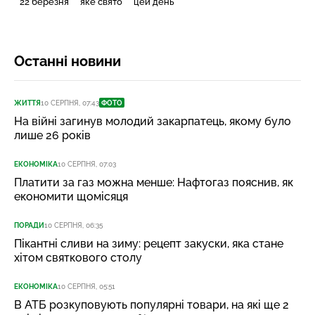
22 березня
яке свято
цей день
Останні новини
ЖИТТЯ
10 СЕРПНЯ, 07:43
ФОТО
На війні загинув молодий закарпатець, якому було
лише 26 років
ЕКОНОМІКА
10 СЕРПНЯ, 07:03
Платити за газ можна менше: Нафтогаз пояснив, як
економити щомісяця
ПОРАДИ
10 СЕРПНЯ, 06:35
Пікантні сливи на зиму: рецепт закуски, яка стане
хітом святкового столу
ЕКОНОМІКА
10 СЕРПНЯ, 05:51
В АТБ розкуповують популярні товари, на які ще 2