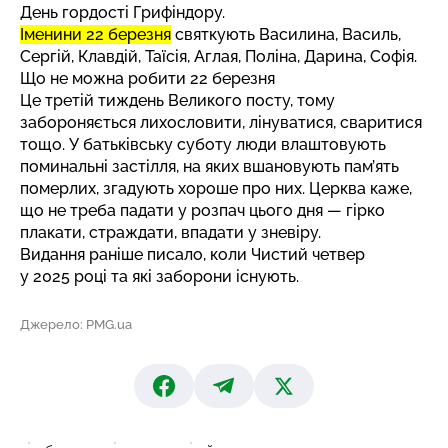
День гордості Грифіндору.
Іменини 22 березня
святкують Василина, Василь,
Сергій, Клавдій, Таїсія, Аглая, Поліна, Дарина, Софія.
Що не можна робити 22 березня
Це третій тиждень Великого посту, тому
забороняється лихословити, лінуватися, сваритися
тощо. У батьківську суботу люди влаштовують
поминальні застілля, на яких вшановують пам’ять
померлих, згадують хороше про них. Церква каже,
що не треба падати у розпач цього дня — гірко
плакати, страждати, впадати у зневіру.
Видання раніше писало, коли
Чистий четвер
у 2025 році та які заборони існують.
Джерело: PMG.ua