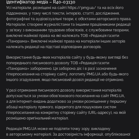
ідентифікатор медіа – R40-03130
Усі матеріали, розміщені на сайті https://pmg.ua/ та на всіх його
піддоменах, у тому числі тексти, інтерв’ю, статті, дослідження,
фотографічні та аудіовізуальні твори, є об’єктами авторського права.
Матеріали, створені журналістами та іншими працівниками редакції
у зв’язку з виконанням трудових обов’язків, є службовими творами,
виключні майнові права на які належать ТОВ «Редакція газети
«Панорама». Виключні майнові права на матеріали інших авторів
належать редакції на підставі відповідних договорів.
Використання будь-яких матеріалів сайту у будь-якому вигляді без
попереднього письмового дозволу ТОВ «Редакція газети
«Панорама» заборонено. Ця заборона діє і в разі зазначення
гіперпосилання на сторінку сайту, логотипу PMG.UA або будь-якого
іншого згадування, якщо письмовий дозвіл редакції не отримано.
У разі отримання письмового дозволу використання матеріалів
допускається за умови обов’язкового посилання на сайт PMG.UA,
а для інтернет-видань додатково за умови розміщення у першому
абзаці матеріалу прямого, відкритого для пошукових систем
гіперпосилання на конкретну сторінку сайту (URL-адресу), на якій
розміщено оригінальний матеріал.
Редакція PMG.UA може не поділяти точку зору, викладену
в авторському матеріалі. За достовірність інформації, опублікованої