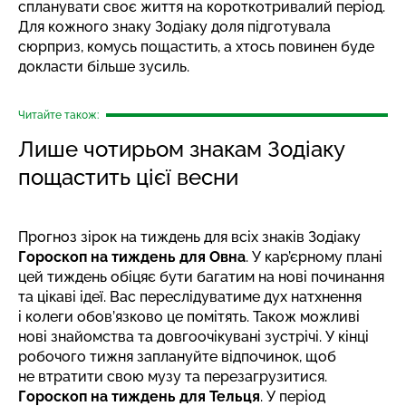
спланувати своє життя на короткотривалий період.
Для кожного знаку Зодіаку доля підготувала
сюрприз, комусь пощастить, а хтось повинен буде
докласти більше зусиль.
Читайте також:
Лише чотирьом знакам Зодіаку
пощастить цієї весни
Прогноз зірок на тиждень для всіх знаків Зодіаку
Гороскоп на тиждень для Овна
. У кар’єрному плані
цей тиждень обіцяє бути багатим на нові починання
та цікаві ідеї. Вас переслідуватиме дух натхнення
і колеги обов’язково це помітять. Також можливі
нові знайомства та довгоочікувані зустрічі. У кінці
робочого тижня заплануйте відпочинок, щоб
не втратити свою музу та перезагрузитися.
Гороскоп на тиждень для Тельця
. У період