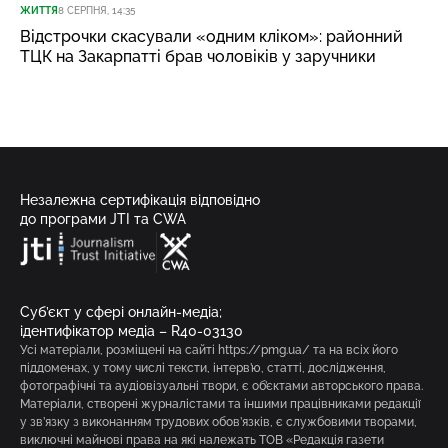
ЖИТТЯ
8 СЕРПНЯ, 14:35
Відстрочки скасували «одним кліком»: районний
ТЦК на Закарпатті брав чоловіків у заручники
Незалежна сертифікація відповідно
до програми JTI та CWA
Суб’єкт у сфері онлайн-медіа;
ідентифікатор медіа – R40-03130
Усі матеріали, розміщені на сайті https://pmg.ua/ та на всіх його
піддоменах, у тому числі тексти, інтерв’ю, статті, дослідження,
фотографічні та аудіовізуальні твори, є об’єктами авторського права.
Матеріали, створені журналістами та іншими працівниками редакції
у зв’язку з виконанням трудових обов’язків, є службовими творами,
виключні майнові права на які належать ТОВ «Редакція газети