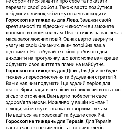
не соромитися заявити про себе та показати
переваги своєї роботи. Також варто позбутися
шкідливих звичок, які можуть вам нашкодити.
Гороскоп на тиждень для Лева
. Завдяки своїй
креативності та лідерським якостям ви зможете
допомогти своїм колегам. Цього тижня на вас чекає
маса захоплюючих подій. Однак варто звернути
увагу на своїх близьких, яким потрібна ваша
підтримка. Не забувайте в кінці робочого дня
виходити на прогулянку, що допоможе вам краще
обдумати своє життя та плани на майбутнє.
Гороскоп на тиждень для Діви
. Для Діви це буде
тиждень переосмислення та будування стратегій.
Вам є над чим подумати і це вдалий період для
цього. Зірки радять не спішити і виключити негатив
зі свого оточення. Вам варто поберегти своє
здоров’я та нерви. Можливо, у вашій компанії
є люди, які можуть заважати творчим злетам.
Не ведіться на провокації та будьте спокійні.
Гороскоп на тиждень для Терезів
. Для Терезів
настав час експериментів та творчих злетів.