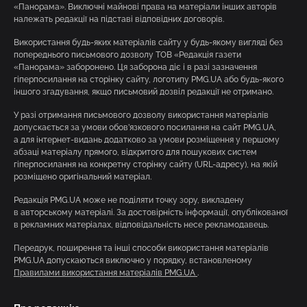
«Панорама». Виключні майнові права на матеріали інших авторів
належать редакції на підставі відповідних договорів.
Використання будь-яких матеріалів сайту у будь-якому вигляді без
попереднього письмового дозволу ТОВ «Редакція газети
«Панорама» заборонено. Ця заборона діє і в разі зазначення
гіперпосилання на сторінку сайту, логотипу PMG.UA або будь-якого
іншого згадування, якщо письмовий дозвіл редакції не отримано.
У разі отримання письмового дозволу використання матеріалів
допускається за умови обов’язкового посилання на сайт PMG.UA,
а для інтернет-видань додатково за умови розміщення у першому
абзаці матеріалу прямого, відкритого для пошукових систем
гіперпосилання на конкретну сторінку сайту (URL-адресу), на якій
розміщено оригінальний матеріал.
Редакція PMG.UA може не поділяти точку зору, викладену
в авторському матеріалі. За достовірність інформації, опублікованої
в рекламних матеріалах, відповідальність несе рекламодавець.
Передрук, поширення та інші способи використання матеріалів
PMG.UA допускаються виключно у порядку, встановленому
Правилами використання матеріалів PMG.UA
.