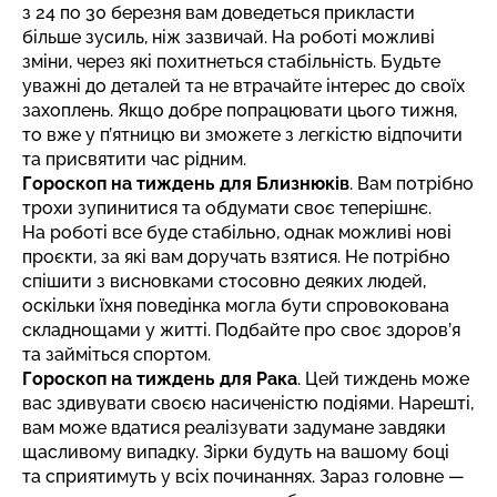
з 24 по 30 березня вам доведеться прикласти
більше зусиль, ніж зазвичай. На роботі можливі
зміни, через які похитнеться стабільність. Будьте
уважні до деталей та не втрачайте інтерес до своїх
захоплень. Якщо добре попрацювати цього тижня,
то вже у п’ятницю ви зможете з легкістю відпочити
та присвятити час рідним.
Гороскоп на тиждень для Близнюків
. Вам потрібно
трохи зупинитися та обдумати своє теперішнє.
На роботі все буде стабільно, однак можливі нові
проєкти, за які вам доручать взятися. Не потрібно
спішити з висновками стосовно деяких людей,
оскільки їхня поведінка могла бути спровокована
складнощами у житті. Подбайте про своє здоров’я
та займіться спортом.
Гороскоп на тиждень для Рака
. Цей тиждень може
вас здивувати своєю насиченістю подіями. Нарешті,
вам може вдатися реалізувати задумане завдяки
щасливому випадку. Зірки будуть на вашому боці
та сприятимуть у всіх починаннях. Зараз головне —