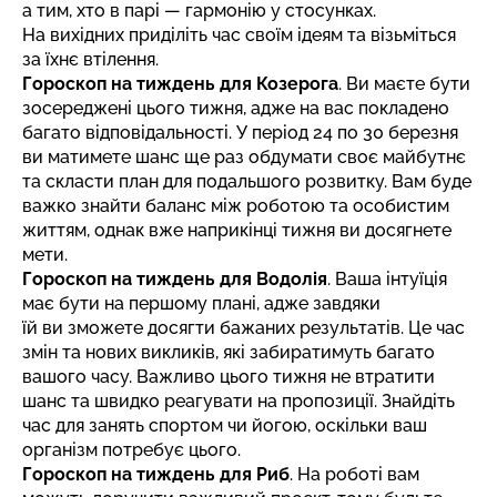
а тим, хто в парі — гармонію у стосунках.
На вихідних приділіть час своїм ідеям та візьміться
за їхнє втілення.
Гороскоп на тиждень для Козерога
. Ви маєте бути
зосереджені цього тижня, адже на вас покладено
багато відповідальності. У період 24 по 30 березня
ви матимете шанс ще раз обдумати своє майбутнє
та скласти план для подальшого розвитку. Вам буде
важко знайти баланс між роботою та особистим
життям, однак вже наприкінці тижня ви досягнете
мети.
Гороскоп на тиждень для Водолія
. Ваша інтуїція
має бути на першому плані, адже завдяки
їй ви зможете досягти бажаних результатів. Це час
змін та нових викликів, які забиратимуть багато
вашого часу. Важливо цього тижня не втратити
шанс та швидко реагувати на пропозиції. Знайдіть
час для занять спортом чи йогою, оскільки ваш
організм потребує цього.
Гороскоп на тиждень для Риб
. На роботі вам