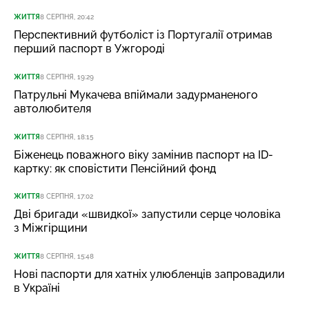
ЖИТТЯ
8 СЕРПНЯ, 20:42
Перспективний футболіст із Португалії отримав
перший паспорт в Ужгороді
ЖИТТЯ
8 СЕРПНЯ, 19:29
Патрульні Мукачева впіймали задурманеного
автолюбителя
ЖИТТЯ
8 СЕРПНЯ, 18:15
Біженець поважного віку замінив паспорт на ID-
картку: як сповістити Пенсійний фонд
ЖИТТЯ
8 СЕРПНЯ, 17:02
Дві бригади «швидкої» запустили серце чоловіка
з Міжгірщини
ЖИТТЯ
8 СЕРПНЯ, 15:48
Нові паспорти для хатніх улюбленців запровадили
в Україні