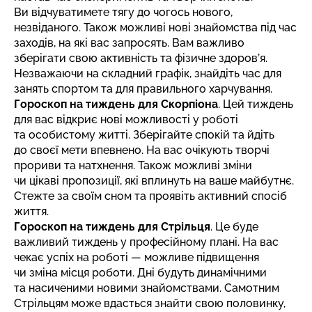
Ви відчуватимете тягу до чогось нового,
незвіданого. Також можливі нові знайомства під час
заходів, на які вас запросять. Вам важливо
зберігати свою активність та фізичне здоров’я.
Незважаючи на складний графік, знайдіть час для
занять спортом та для правильного харчування.
Гороскоп на тиждень для
Скорпіона
. Цей тиждень
для вас відкриє нові можливості у роботі
та особистому житті. Зберігайте спокій та йдіть
до своєї мети впевнено. На вас очікують творчі
прориви та натхнення. Також можливі зміни
чи цікаві пропозиції, які вплинуть на ваше майбутнє.
Стежте за своїм сном та проявіть активний спосіб
життя.
Гороскоп на тиждень для Стрільця
. Це буде
важливий тиждень у професійному плані. На вас
чекає успіх на роботі — можливе підвищення
чи зміна місця роботи. Дні будуть динамічними
та насиченими новими знайомствами. Самотним
Стрільцям може вдасться знайти свою половинку,