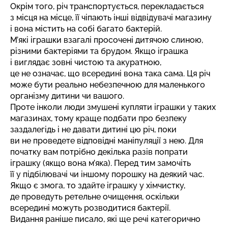
Окрім того, річ транспортується, перекладається
з місця на місце, її чіпають інші відвідувачі магазину
і вона містить на собі багато бактерій.
М’які іграшки взагалі просочені дитячою слиною,
різними бактеріями та брудом. Якщо іграшка
і виглядає зовні чистою та акуратною,
це не означає, що всередині вона така сама. Ця річ
може бути реально небезпечною для маленького
організму дитини чи вашого.
Проте інколи люди змушені купляти іграшки у таких
магазинах, тому краще подбати про безпеку
заздалегідь і не давати дитині цю річ, поки
ви не проведете відповідні маніпуляції з нею. Для
початку вам потрібно декілька разів попрати
іграшку (якщо вона м’яка). Перед тим замочіть
її у підбілювачі чи іншому порошку на деякий час.
Якщо є змога, то здайте іграшку у хімчистку,
де проведуть ретельне очищення, оскільки
всередині можуть розводитися бактерії.
Видання раніше писало, які ще речі категорично