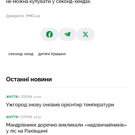
не можна купувати
у секонд-хендах.
Джерело: PMG.ua
секонд-хенд
дитячі іграшки
Останні новини
ЖИТТЯ
6 СЕРПНЯ, 17:00
Ужгород знову оновив орієнтир температури
ЖИТТЯ
6 СЕРПНЯ, 16:30
Мандрівники доречно викликали «надзвичайників»
у ліс на Рахівщині