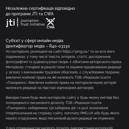
Незалежна сертифікація відповідно
до програми JTI та CWA
Суб’єкт у сфері онлайн-медіа;
ідентифікатор медіа – R40-03130
Усі матеріали, розміщені на сайті https://pmg.ua/ та на всіх його
піддоменах, у тому числі тексти, інтерв’ю, статті, дослідження,
фотографічні та аудіовізуальні твори, є об’єктами авторського права.
Матеріали, створені журналістами та іншими працівниками редакції
у зв’язку з виконанням трудових обов’язків, є службовими творами,
виключні майнові права на які належать ТОВ «Редакція газети
«Панорама». Виключні майнові права на матеріали інших авторів
належать редакції на підставі відповідних договорів.
Використання будь-яких матеріалів сайту у будь-якому вигляді без
попереднього письмового дозволу ТОВ «Редакція газети
«Панорама» заборонено. Ця заборона діє і в разі зазначення
гіперпосилання на сторінку сайту, логотипу PMG.UA або будь-якого
іншого згадування, якщо письмовий дозвіл редакції не отримано.
У разі отримання письмового дозволу використання матеріалів