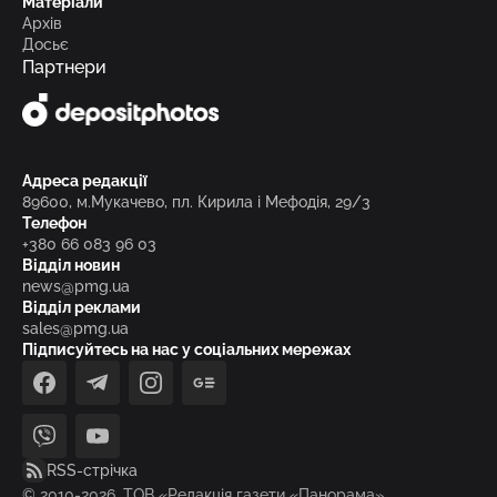
Матеріали
Архів
Досьє
Партнери
Адреса редакції
89600, м.Мукачево, пл. Кирила і Мефодія, 29/3
Телефон
+380 66 083 96 03
Відділ новин
news@pmg.ua
Відділ реклами
sales@pmg.ua
Підписуйтесь на нас у соціальних мережах
facebook
telegram
instagram
google_news
viber
youtube
RSS-стрічка
© 2010-2026, ТОВ «Редакція газети «Панорама»