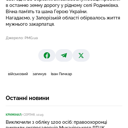
в останню земну дорогу у рідному селі Родниківка.
Вічна пам’ять та шана Герою України.
Нагадаємо, у Запорізькій області обірвалось
життя
мужнього закарпатця
.
Джерело: PMG.ua
військовий
загинув
Іван Пичкар
Останні новини
КРИМІНАЛ
7 СЕРПНЯ, 10:49
Виключили з обліку 1200 осіб: правоохоронці
викрили експосадовців Мукачівського РТЦК