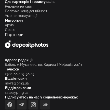
Для партнерів і користувачів
Реклама на сайті
Політика конфіденційності
Умови експлуатації
Матеріали
Архів
Досьє
Партнери
Адреса редакції
89600, м.Мукачево, пл. Кирила і Мефодія, 29/3
Телефон
+380 66 083 96 03
Відділ новин
news@pmg.ua
Відділ реклами
sales@pmg.ua
Підписуйтесь на нас у соціальних мережах
facebook
telegram
instagram
google_news