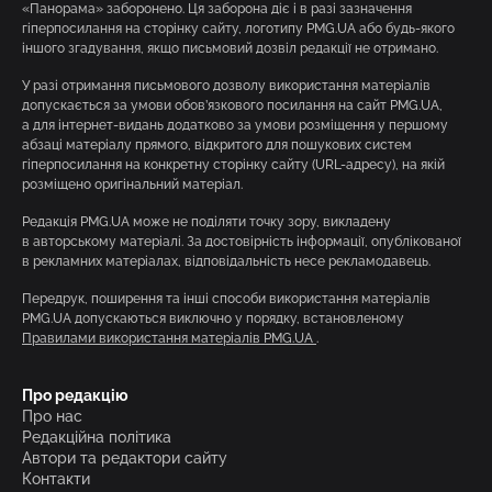
«Панорама» заборонено. Ця заборона діє і в разі зазначення
гіперпосилання на сторінку сайту, логотипу PMG.UA або будь-якого
іншого згадування, якщо письмовий дозвіл редакції не отримано.
У разі отримання письмового дозволу використання матеріалів
допускається за умови обов’язкового посилання на сайт PMG.UA,
а для інтернет-видань додатково за умови розміщення у першому
абзаці матеріалу прямого, відкритого для пошукових систем
гіперпосилання на конкретну сторінку сайту (URL-адресу), на якій
розміщено оригінальний матеріал.
Редакція PMG.UA може не поділяти точку зору, викладену
в авторському матеріалі. За достовірність інформації, опублікованої
в рекламних матеріалах, відповідальність несе рекламодавець.
Передрук, поширення та інші способи використання матеріалів
PMG.UA допускаються виключно у порядку, встановленому
Правилами використання матеріалів PMG.UA
.
Про редакцію
Про нас
Редакційна політика
Автори та редактори сайту
Контакти