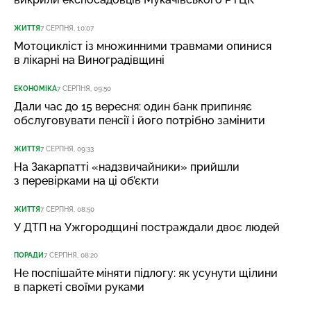
ЖИТТЯ
7 СЕРПНЯ, 10:07
Мотоцикліст із множинними травмами опинися
в лікарні на Виноградівщині
ЕКОНОМІКА
7 СЕРПНЯ, 09:50
Дали час до 15 вересня: один банк припиняє
обслуговувати пенсії і його потрібно замінити
ЖИТТЯ
7 СЕРПНЯ, 09:33
На Закарпатті «надзвичайники» прийшли
з перевірками на ці об’єкти
ЖИТТЯ
7 СЕРПНЯ, 08:50
У ДТП на Ужгородщині постраждали двоє людей
ПОРАДИ
7 СЕРПНЯ, 08:20
Не поспішайте міняти підлогу: як усунути щілини
в паркеті своїми руками