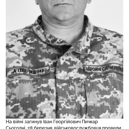
На війні загинув Іван Георгійович Пичкар
Сьогодні, 28 березня, військовослужбовця провели