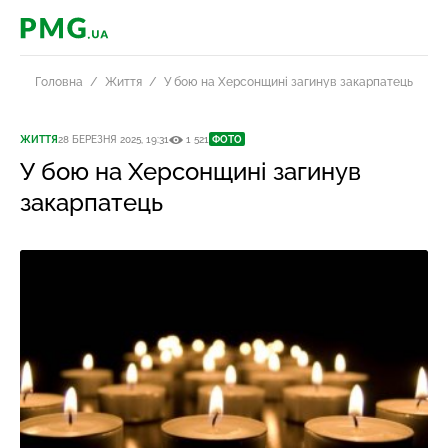
PMG.ua
Головна
Життя
У бою на Херсонщині загинув закарпатець
ЖИТТЯ
28 БЕРЕЗНЯ 2025, 19:31
1 521
ФОТО
У бою на Херсонщині загинув
закарпатець