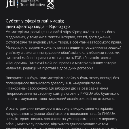
Суб’єкт у сфері онлайн-медіа;
ідентифікатор медіа – R40-03130
Усі матеріали, розміщені на сайті https://pmg.ua/ та на всіх його
піддоменах, у тому числі тексти, інтерв’ю, статті, дослідження,
фотографічні та аудіовізуальні твори, є об’єктами авторського права.
Матеріали, створені журналістами та іншими працівниками редакції
у зв’язку з виконанням трудових обов’язків, є службовими творами,
виключні майнові права на які належать ТОВ «Редакція газети
«Панорама». Виключні майнові права на матеріали інших авторів
належать редакції на підставі відповідних договорів.
Використання будь-яких матеріалів сайту у будь-якому вигляді без
попереднього письмового дозволу ТОВ «Редакція газети
«Панорама» заборонено. Ця заборона діє і в разі зазначення
гіперпосилання на сторінку сайту, логотипу PMG.UA або будь-якого
іншого згадування, якщо письмовий дозвіл редакції не отримано.
У разі отримання письмового дозволу використання матеріалів
допускається за умови обов’язкового посилання на сайт PMG.UA,
а для інтернет-видань додатково за умови розміщення у першому
абзаці матеріалу прямого, відкритого для пошукових систем