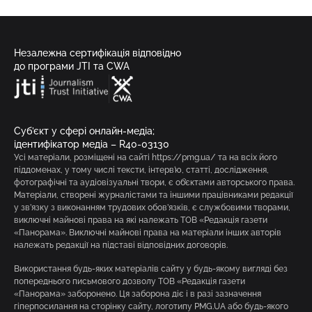
Незалежна сертифікація відповідно
до програми JTI та CWA
Суб’єкт у сфері онлайн-медіа;
ідентифікатор медіа – R40-03130
Усі матеріали, розміщені на сайті https://pmg.ua/ та на всіх його
піддоменах, у тому числі тексти, інтерв’ю, статті, дослідження,
фотографічні та аудіовізуальні твори, є об’єктами авторського права.
Матеріали, створені журналістами та іншими працівниками редакції
у зв’язку з виконанням трудових обов’язків, є службовими творами,
виключні майнові права на які належать ТОВ «Редакція газети
«Панорама». Виключні майнові права на матеріали інших авторів
належать редакції на підставі відповідних договорів.
Використання будь-яких матеріалів сайту у будь-якому вигляді без
попереднього письмового дозволу ТОВ «Редакція газети
«Панорама» заборонено. Ця заборона діє і в разі зазначення
гіперпосилання на сторінку сайту, логотипу PMG.UA або будь-якого