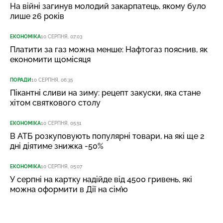
На війні загинув молодий закарпатець, якому було
лише 26 років
ЕКОНОМІКА
10 СЕРПНЯ, 07:03
Платити за газ можна менше: Нафтогаз пояснив, як
економити щомісяця
ПОРАДИ
10 СЕРПНЯ, 06:35
Пікантні сливи на зиму: рецепт закуски, яка стане
хітом святкового столу
ЕКОНОМІКА
10 СЕРПНЯ, 05:51
В АТБ розкуповують популярні товари, на які ще 2
дні діятиме знижка -50%
ЕКОНОМІКА
10 СЕРПНЯ, 05:07
У серпні на картку надійде від 4500 гривень, які
можна оформити в Дії на сім’ю