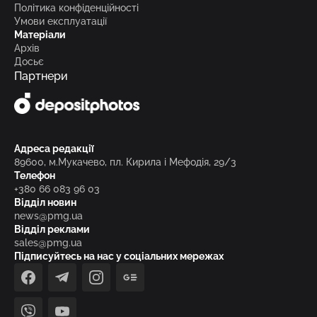
Політика конфіденційності
Умови експлуатації
Матеріали
Архів
Досьє
Партнери
Адреса редакції
89600, м.Мукачево, пл. Кирила і Мефодія, 29/3
Телефон
+380 66 083 96 03
Відділ новин
news@pmg.ua
Відділ реклами
sales@pmg.ua
Підписуйтесь на нас у соціальних мережах
facebook
telegram
instagram
google_news
viber
youtube