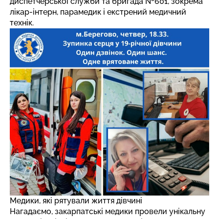
диспетчерської служби та бригада №601, зокрема
лікар-інтерн, парамедик і екстрений медичний
технік.
Медики, які рятували життя дівчині
Нагадаємо, закарпатські медики
провели унікальну