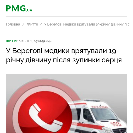
PMG.ua
Головна
Життя
У Берегові медики врятували 19-річну дівчину післ
ЖИТТЯ
10 КВІТНЯ, 09:01
644
У Берегові медики врятували 19-
річну дівчину після зупинки серця