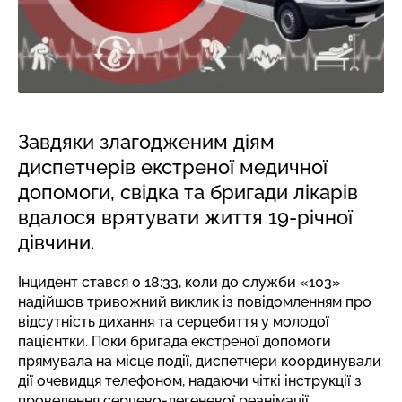
Завдяки злагодженим діям
диспетчерів екстреної медичної
допомоги, свідка та бригади лікарів
вдалося врятувати життя 19-річної
дівчини.
Інцидент стався о 18:33, коли до служби «103»
надійшов тривожний виклик із повідомленням про
відсутність дихання та серцебиття у молодої
пацієнтки. Поки бригада екстреної допомоги
прямувала на місце події, диспетчери координували
дії очевидця телефоном, надаючи чіткі інструкції з
проведення серцево-легеневої реанімації.