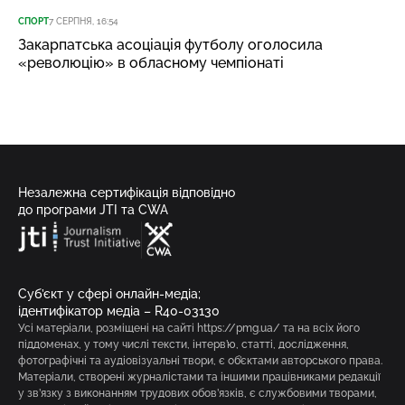
СПОРТ
7 СЕРПНЯ, 16:54
Закарпатська асоціація футболу оголосила
«революцію» в обласному чемпіонаті
Незалежна сертифікація відповідно
до програми JTI та CWA
Суб’єкт у сфері онлайн-медіа;
ідентифікатор медіа – R40-03130
Усі матеріали, розміщені на сайті https://pmg.ua/ та на всіх його
піддоменах, у тому числі тексти, інтерв’ю, статті, дослідження,
фотографічні та аудіовізуальні твори, є об’єктами авторського права.
Матеріали, створені журналістами та іншими працівниками редакції
у зв’язку з виконанням трудових обов’язків, є службовими творами,