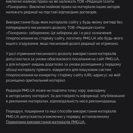
виключні майнові права на які належать ТОВ «Редакція газети
«Панорама». Виключні майнові права на матеріали інших авторів
належать редакції на підставі відповідних договорів.
Використання будь-яких матеріалів сайту у будь-якому вигляді без
попереднього письмового дозволу ТОВ «Редакція газети
«Панорама» заборонено. Ця заборона діє і в разі зазначення
гіперпосилання на сторінку сайту, логотипу PMG.UA або будь-якого
іншого згадування, якщо письмовий дозвіл редакції не отримано.
У разі отримання письмового дозволу використання матеріалів
допускається за умови обов’язкового посилання на сайт PMG.UA,
а для інтернет-видань додатково за умови розміщення у першому
абзаці матеріалу прямого, відкритого для пошукових систем
гіперпосилання на конкретну сторінку сайту (URL-адресу), на якій
розміщено оригінальний матеріал.
Редакція PMG.UA може не поділяти точку зору, викладену
в авторському матеріалі. За достовірність інформації, опублікованої
в рекламних матеріалах, відповідальність несе рекламодавець.
Передрук, поширення та інші способи використання матеріалів
PMG.UA допускаються виключно у порядку, встановленому
Правилами використання матеріалів PMG.UA
.