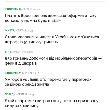
ЕКОНОМІКА
8 СЕРПНЯ, 04:45
Платять 8000 гривень щомісяця: оформити таку
допомогу можна буде в «Дії»
ЖИТТЯ
7 СЕРПНЯ, 21:33
Стало масовим явищем: в Україні може з’явитися
штраф на 51 тисячу гривень
ЖИТТЯ
7 СЕРПНЯ, 20:21
850 гривень допомоги від мобільних операторів —
фейк від шахраїв
ЕКОНОМІКА
7 СЕРПНЯ, 19:17
Ужгород vs Львів: хто перемагає у перегонах
за ціною оренди житла
ПОРАДИ
7 СЕРПНЯ, 17:45
Який спортсмен виграв гонку: тест на приховану
силу за 1 хвилину