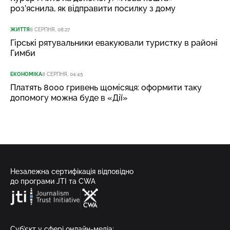
роз’яснила, як відправити посилку з дому
ЖИТТЯ
8 СЕРПНЯ, 08:27
Гірські рятувальники евакуювали туристку в районі
Гимби
ЕКОНОМІКА
8 СЕРПНЯ, 04:45
Платять 8000 гривень щомісяця: оформити таку
допомогу можна буде в «Дії»
Незалежна сертифікація відповідно
до програми JTI та CWA
Суб’єкт у сфері онлайн-медіа;