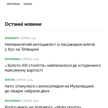
митниця
гроші
Останні новини
КРИМІНАЛ
8 СЕРПНЯ, 13:21
Неповнолітній мотоцикліст із пасажиром влетів
у бус на Тячівщині
ЕКОНОМІКА
8 СЕРПНЯ, 12:08
«Золото XXI століття» наблизилося до історичного
максимуму вартості
ЖИТТЯ
8 СЕРПНЯ, 10:54
Авто зіткнулося з велосипедом на Мукачівщині:
до лікарні забрали двох
ЕКОНОМІКА
8 СЕРПНЯ, 09:41
Кур’єр мчить на допомогу: «Нова пошта»