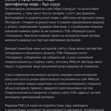
ідентифікатор медіа – R40-03130
Усі матеріали, розміщені на сайті https://pmg.ua/ та на всіх його
піддоменах, у тому числі тексти, інтерв’ю, статті, дослідження,
фотографічні та аудіовізуальні твори, є об’єктами авторського права.
Матеріали, створені журналістами та іншими працівниками редакції
у зв’язку з виконанням трудових обов’язків, є службовими творами,
виключні майнові права на які належать ТОВ «Редакція газети
«Панорама». Виключні майнові права на матеріали інших авторів
належать редакції на підставі відповідних договорів.
Використання будь-яких матеріалів сайту у будь-якому вигляді без
попереднього письмового дозволу ТОВ «Редакція газети
«Панорама» заборонено. Ця заборона діє і в разі зазначення
гіперпосилання на сторінку сайту, логотипу PMG.UA або будь-якого
іншого згадування, якщо письмовий дозвіл редакції не отримано.
У разі отримання письмового дозволу використання матеріалів
допускається за умови обов’язкового посилання на сайт PMG.UA,
а для інтернет-видань додатково за умови розміщення у першому
абзаці матеріалу прямого, відкритого для пошукових систем
гіперпосилання на конкретну сторінку сайту (URL-адресу), на якій
розміщено оригінальний матеріал.
Редакція PMG.UA може не поділяти точку зору, викладену
в авторському матеріалі. За достовірність інформації, опублікованої