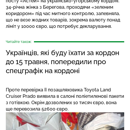
посту «Астей» на українсько-угорському кордоні.
34-річна жінка з Берегова, проходячи «зеленим
коридором» під час митного контролю, запевняла,
що не везе жодних товарів, зокрема валюту понад
ліміт у 10000 євро, що потребує декларування.
Читайте також:
Українців, які буду їхати за кордон
до 15 травня, попередили про
спецграфік на кордоні
Проте перевірка її позашляховика Toyota Land
Cruiser Prado виявила в салоні поліетиленові пакети
з готівкою. Окрім дозволених 10 тисяч євро, вона
ще перевозила 52600 євро.