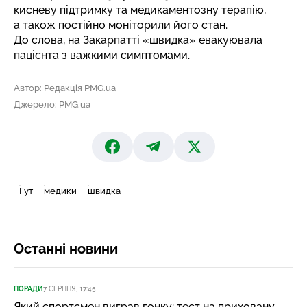
кисневу підтримку та медикаментозну терапію,
а також постійно моніторили його стан.
До слова, на Закарпатті
«швидка» евакуювала
пацієнта
з важкими симптомами.
Автор: Редакція PMG.ua
Джерело: PMG.ua
Гут
медики
швидка
Останні новини
ПОРАДИ
7 СЕРПНЯ, 17:45
Який спортсмен виграв гонку: тест на приховану