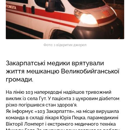
Фото: з відкритих джерел
Закарпатські медики врятували
життя мешканцю Великобийганської
громади.
На лінію 103 напередодні надійшов тривожний
виклик із села Гут. У пацієнта з цукровим діабетом
різко погіршився стан здоров’я.
Як
інформує
«103 Закарпаття», на місце вирушила
команда в складі лікаря Юрія Пецка, парамедикині
Вікторії Ломперт і екстреного медичного техніка