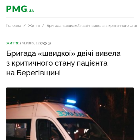
PMG.ua
Головна
Життя
Бригада «швидкої» двічі вивела з критичного стану
ЖИТТЯ
11 ЧЕРВНЯ, 11:17
31
Бригада «швидкої» двічі вивела
з критичного стану пацієнта
на Берегівщині