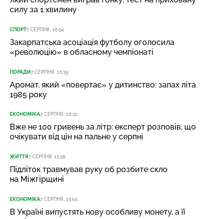
силу за 1 хвилину
СПОРТ
7 СЕРПНЯ, 16:54
Закарпатська асоціація футболу оголосила
«революцію» в обласному чемпіонаті
ПОРАДИ
7 СЕРПНЯ, 16:39
Аромат, який «повертає» у дитинство: запах літа
1985 року
ЕКОНОМІКА
7 СЕРПНЯ, 16:22
Вже не 100 гривень за літр: експерт розповів, що
очікувати від цін на пальне у серпні
ЖИТТЯ
7 СЕРПНЯ, 15:58
Підліток травмував руку об розбите скло
на Міжгірщині
ЕКОНОМІКА
7 СЕРПНЯ, 15:04
В Україні випустять нову особливу монету, а її