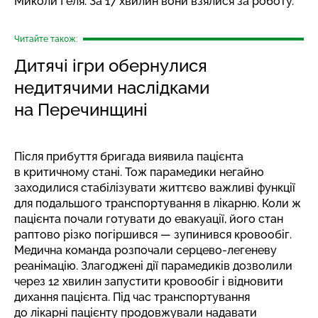
Миколи Геля. За 17 хвилин вони взялися за роботу.
Читайте також:
Дитячі ігри обернулися
недитячими наслідками
на Перечинщині
Після прибуття бригада виявила пацієнта
в критичному стані. Тож парамедики негайно
заходилися стабілізувати життєво важливі функції
для подальшого транспортування в лікарню. Коли ж
пацієнта почали готувати до евакуації, його стан
раптово різко погіршився — зупинився кровообіг.
Медична команда розпочали серцево-легеневу
реанімацію. Злагоджені дії парамедиків дозволили
через 12 хвилин запустити кровообіг і відновити
дихання пацієнта. Під час транспортування
до лікарні пацієнту продовжували надавати