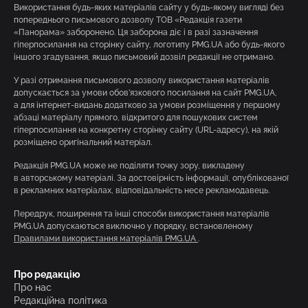
Використання будь-яких матеріалів сайту у будь-якому вигляді без
попереднього письмового дозволу ТОВ «Редакція газети
«Панорама» заборонено. Ця заборона діє і в разі зазначення
гіперпосилання на сторінку сайту, логотипу PMG.UA або будь-якого
іншого згадування, якщо письмовий дозвіл редакції не отримано.
У разі отримання письмового дозволу використання матеріалів
допускається за умови обов’язкового посилання на сайт PMG.UA,
а для інтернет-видань додатково за умови розміщення у першому
абзаці матеріалу прямого, відкритого для пошукових систем
гіперпосилання на конкретну сторінку сайту (URL-адресу), на якій
розміщено оригінальний матеріал.
Редакція PMG.UA може не поділяти точку зору, викладену
в авторському матеріалі. За достовірність інформації, опублікованої
в рекламних матеріалах, відповідальність несе рекламодавець.
Передрук, поширення та інші способи використання матеріалів
PMG.UA допускаються виключно у порядку, встановленому
Правилами використання матеріалів PMG.UA
.
Про редакцію
Про нас
Редакційна політика