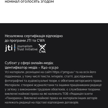
номінал оголосять згодом
Незалежна сертифікація відповідно
до програми JTI та CWA
Суб’єкт у сфері онлайн-медіа;
ідентифікатор медіа – R40-03130
Усі матеріали, розміщені на сайті https://pmg.ua/ та на всіх його
піддоменах, у тому числі тексти, інтерв’ю, статті, дослідження,
фотографічні та аудіовізуальні твори, є об’єктами авторського права.
Матеріали, створені журналістами та іншими працівниками редакції
у зв’язку з виконанням трудових обов’язків, є службовими творами,
виключні майнові права на які належать ТОВ «Редакція газети
«Панорама». Виключні майнові права на матеріали інших авторів
належать редакції на підставі відповідних договорів.