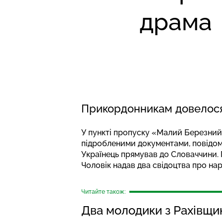
драма
Прикордонникам довелося з
У пункті пропуску «Малий Березний» 
підробленими документами,
повідо
Українець прямував до Словаччини. П
Чоловік надав два свідоцтва про нар
Читайте також:
Два молодики з Рахівщин