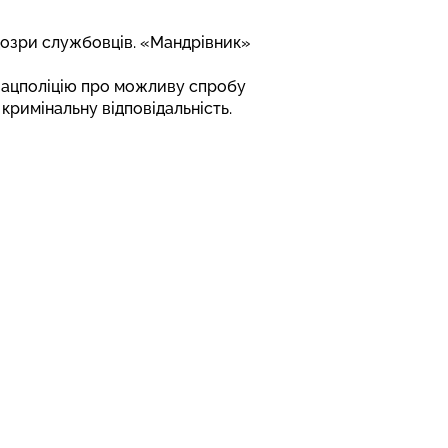
дозри службовців. «Мандрівник»
Нацполіцію про можливу спробу
римінальну відповідальність.