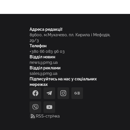
Адреса редакції
89600, м.Мукачево, пл. Кирила і Мефодія,
29/3
Телефон
+380 66 083 96 03
Відділ новин
news@pmg.ua
Відділ реклами
sales@pmg.ua
Підписуйтесь на нас у соціальних
мережах
facebook
telegram
instagram
google_news
viber
youtube
RSS-стрічка