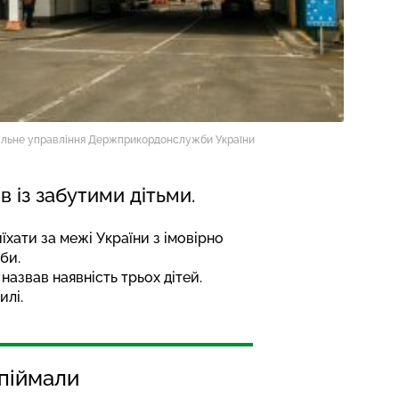
нальне управління Держприкордонслужби України
 із забутими дітьми.
їхати за межі України з імовірно
би.
назвав наявність трьох дітей.
илі.
упіймали