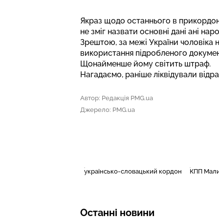
Якраз щодо останнього в прикордон
не зміг назвати основні дані ані нар
Зрештою, за межі України чоловіка
використання підробленого докумен
Щонайменше йому світить штраф.
Нагадаємо, раніше
ліквідували відра
Автор: Редакція PMG.ua
Джерело: PMG.ua
українсько-словацький кордон
КПП Мал
Останні новини