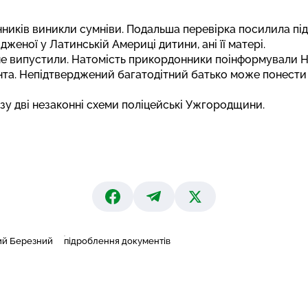
ників виникли сумніви. Подальша перевірка посилила пі
одженої у Латинській Америці дитини, ані її матері.
 не випустили. Натомість прикордонники поінформували 
та. Непідтверджений багатодітний батько може понести к
зу дві незаконні схеми
поліцейські Ужгородщини.
ий Березний
підроблення документів