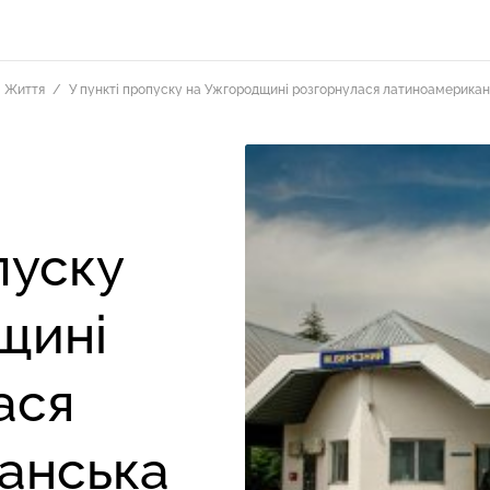
Життя
У пункті пропуску на Ужгородщині розгорнулася латиноамерика
пуску
щині
ася
анська