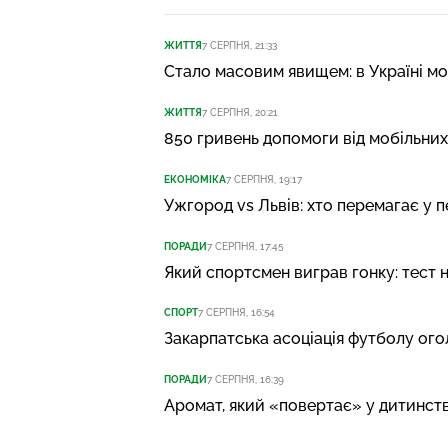
ЖИТТЯ
7 СЕРПНЯ, 21:33
Стало масовим явищем: в Україні мо
ЖИТТЯ
7 СЕРПНЯ, 20:21
850 гривень допомоги від мобільних
ЕКОНОМІКА
7 СЕРПНЯ, 19:17
Ужгород vs Львів: хто перемагає у 
ПОРАДИ
7 СЕРПНЯ, 17:45
Який спортсмен виграв гонку: тест 
СПОРТ
7 СЕРПНЯ, 16:54
Закарпатська асоціація футболу ог
ПОРАДИ
7 СЕРПНЯ, 16:39
Аромат, який «повертає» у дитинство