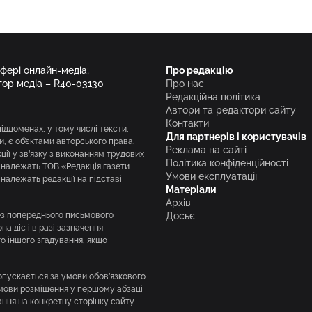
сфері онлайн-медіа;
Про редакцію
тор медіа – R40-03130
Про нас
Редакційна політика
Автори та редактори сайту
Контакти
піддоменах, у тому числі тексти,
Для партнерів і користувачів
и, є об’єктами авторського права.
Реклама на сайті
ії у зв’язку з виконанням трудових
Політика конфіденційності
і належать ТОВ «Редакція газети
Умови експлуатації
належать редакції на підставі
Матеріали
Архів
без попереднього письмового
Досьє
а діє і в разі зазначення
го іншого згадування, якщо
опускається за умови обов’язкового
умови розміщення у першому абзаці
ння на конкретну сторінку сайту