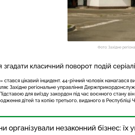
Фото: Західне регіо
гадати класичний поворот подій серіалів
стався цікавий інцидент. 44-річний чоловік намагався ви
мляє
Західне регіональне управління Держприкордонслуж
ідставою для виїзду закордон під час воєнного стану він 
одження дітей та копію третього, виданого в Республіці Ч
и організували незаконний бізнес: їх 