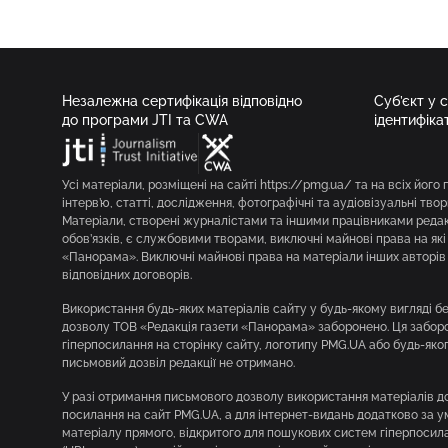
Незалежна сертифікація відповідно
Суб’єкт у 
до програми JTI та CWA
ідентифіка
Усі матеріали, розміщені на сайті https://pmg.ua/ та на всіх його 
інтерв’ю, статті, дослідження, фотографічні та аудіовізуальні твор
Матеріали, створені журналістами та іншими працівниками редакц
обов’язків, є службовими творами, виключні майнові права на як
«Панорама». Виключні майнові права на матеріали інших авторів 
відповідних договорів.
Використання будь-яких матеріалів сайту у будь-якому вигляді 
дозволу ТОВ «Редакція газети «Панорама» заборонено. Ця заборон
гіперпосилання на сторінку сайту, логотипу PMG.UA або будь-яко
письмовий дозвіл редакції не отримано.
У разі отримання письмового дозволу використання матеріалів д
посилання на сайт PMG.UA, а для інтернет-видань додатково за 
матеріалу прямого, відкритого для пошукових систем гіперпосила