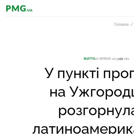
PMG.ua
Головна
ЖИТТЯ
16 ЧЕРВНЯ, 20:35
760
У пункті про
на Ужгород
розгорнул
латиноамерик