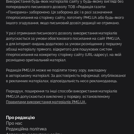
Використання будь-яких матеріалів сайту у будь-якому вигляді без
попереднього письмового дозволу ТОВ «Редакція газети
«Панорама» заборонено. Ця заборона діє і в разі зазначення
гіперпосилання на сторінку сайту, логотипу PMG.UA або будь-якого
іншого згадування, якщо письмовий дозвіл редакції не отримано.
У разі отримання письмового дозволу використання матеріалів
допускається за умови обов’язкового посилання на сайт PMG.UA,
а для інтернет-видань додатково за умови розміщення у першому
абзаці матеріалу прямого, відкритого для пошукових систем
гіперпосилання на конкретну сторінку сайту (URL-адресу), на якій
розміщено оригінальний матеріал.
Редакція PMG.UA може не поділяти точку зору, викладену
в авторському матеріалі. За достовірність інформації, опублікованої
в рекламних матеріалах, відповідальність несе рекламодавець.
Передрук, поширення та інші способи використання матеріалів
PMG.UA допускаються виключно у порядку, встановленому
Правилами використання матеріалів PMG.UA
.
Про редакцію
Про нас
Редакційна політика