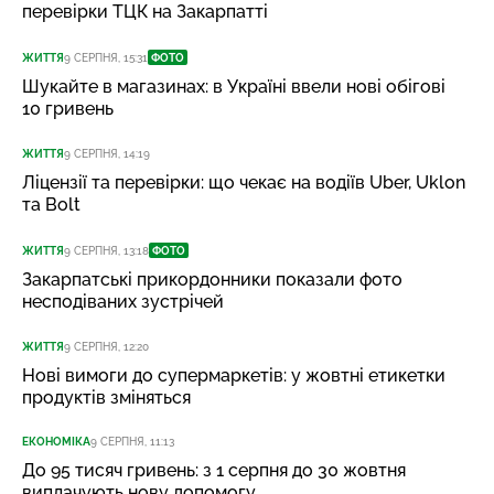
перевірки ТЦК на Закарпатті
ЖИТТЯ
9 СЕРПНЯ, 15:31
ФОТО
Шукайте в магазинах: в Україні ввели нові обігові
10 гривень
ЖИТТЯ
9 СЕРПНЯ, 14:19
Ліцензії та перевірки: що чекає на водіїв Uber, Uklon
та Bolt
ЖИТТЯ
9 СЕРПНЯ, 13:18
ФОТО
Закарпатські прикордонники показали фото
несподіваних зустрічей
ЖИТТЯ
9 СЕРПНЯ, 12:20
Нові вимоги до супермаркетів: у жовтні етикетки
продуктів зміняться
ЕКОНОМІКА
9 СЕРПНЯ, 11:13
До 95 тисяч гривень: з 1 серпня до 30 жовтня
виплачують нову допомогу