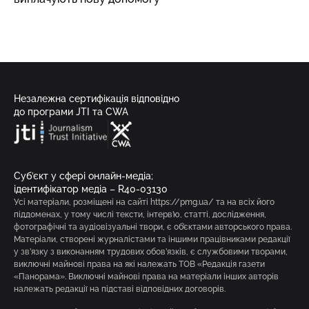
Незалежна сертифікація відповідно
до програми JTI та CWA
Суб’єкт у сфері онлайн-медіа;
ідентифікатор медіа – R40-03130
Усі матеріали, розміщені на сайті https://pmg.ua/ та на всіх його
піддоменах, у тому числі тексти, інтерв’ю, статті, дослідження,
фотографічні та аудіовізуальні твори, є об’єктами авторського права.
Матеріали, створені журналістами та іншими працівниками редакції
у зв’язку з виконанням трудових обов’язків, є службовими творами,
виключні майнові права на які належать ТОВ «Редакція газети
«Панорама». Виключні майнові права на матеріали інших авторів
належать редакції на підставі відповідних договорів.