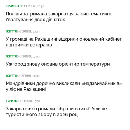
КРИМІНАЛ
6 СЕРПНЯ, 20:30
Поліція затримала закарпатця за систематичне
ґвалтування двох дівчаток
ЖИТТЯ
6 СЕРПНЯ, 19:29
У громаді на Рахівщині відкрили оновлений кабінет
підтримки ветеранів
ЖИТТЯ
6 СЕРПНЯ, 17:00
Ужгород знову оновив орієнтир температури
ЖИТТЯ
6 СЕРПНЯ, 16:30
Мандрівники доречно викликали «надзвичайників»
у ліс на Рахівщині
ТУРИЗМ
6 СЕРПНЯ, 15:58
Закарпатські громади зібрали на 40% більше
туристичного збору в 2026 році