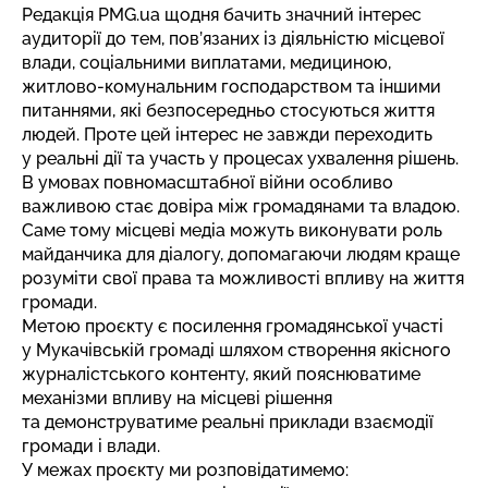
Редакція PMG.ua щодня бачить значний інтерес
аудиторії до тем, пов’язаних із діяльністю місцевої
влади, соціальними виплатами, медициною,
житлово-комунальним господарством та іншими
питаннями, які безпосередньо стосуються життя
людей. Проте цей інтерес не завжди переходить
у реальні дії та участь у процесах ухвалення рішень.
В умовах повномасштабної війни особливо
важливою стає довіра між громадянами та владою.
Саме тому місцеві медіа можуть виконувати роль
майданчика для діалогу, допомагаючи людям краще
розуміти свої права та можливості впливу на життя
громади.
Метою проєкту є посилення громадянської участі
у Мукачівській громаді шляхом створення якісного
журналістського контенту, який пояснюватиме
механізми впливу на місцеві рішення
та демонструватиме реальні приклади взаємодії
громади і влади.
У межах проєкту ми розповідатимемо: