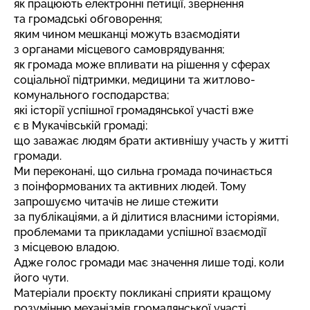
як працюють електронні петиції, звернення
та громадські обговорення;
яким чином мешканці можуть взаємодіяти
з органами місцевого самоврядування;
як громада може впливати на рішення у сферах
соціальної підтримки, медицини та житлово-
комунального господарства;
які історії успішної громадянської участі вже
є в
Мукачівській громаді
;
що заважає людям брати активнішу участь у житті
громади.
Ми переконані, що сильна громада починається
з поінформованих та активних людей. Тому
запрошуємо читачів не лише стежити
за публікаціями, а й ділитися власними історіями,
проблемами та прикладами успішної взаємодії
з місцевою владою.
Адже голос громади має значення лише тоді, коли
його чути.
Матеріали проєкту покликані сприяти кращому
розумінню механізмів громадянської участі