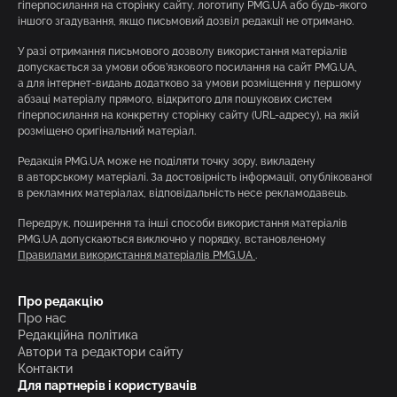
гіперпосилання на сторінку сайту, логотипу PMG.UA або будь-якого
іншого згадування, якщо письмовий дозвіл редакції не отримано.
У разі отримання письмового дозволу використання матеріалів
допускається за умови обов’язкового посилання на сайт PMG.UA,
а для інтернет-видань додатково за умови розміщення у першому
абзаці матеріалу прямого, відкритого для пошукових систем
гіперпосилання на конкретну сторінку сайту (URL-адресу), на якій
розміщено оригінальний матеріал.
Редакція PMG.UA може не поділяти точку зору, викладену
в авторському матеріалі. За достовірність інформації, опублікованої
в рекламних матеріалах, відповідальність несе рекламодавець.
Передрук, поширення та інші способи використання матеріалів
PMG.UA допускаються виключно у порядку, встановленому
Правилами використання матеріалів PMG.UA
.
Про редакцію
Про нас
Редакційна політика
Автори та редактори сайту
Контакти
Для партнерів і користувачів