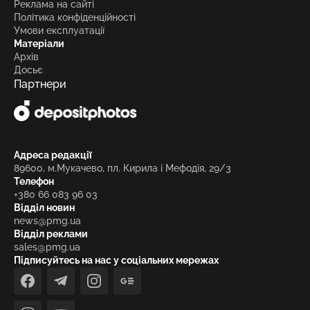
Реклама на сайті
Політика конфіденційності
Умови експлуатації
Матеріали
Архів
Досьє
Партнери
Адреса редакції
89600, м.Мукачево, пл. Кирила і Мефодія, 29/3
Телефон
+380 66 083 96 03
Відділ новин
news@pmg.ua
Відділ реклами
sales@pmg.ua
Підписуйтесь на нас у соціальних мережах
facebook
telegram
instagram
google_news