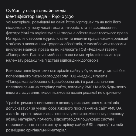
Суб’єкт у сфері онлайн-медіа;
ідентифікатор медіа – R40-03130
Усі матеріали, розміщені на сайті https://pmg.ua/ та на всіх його
піддоменах, у тому числі тексти, інтерв’ю, статті, дослідження,
фотографічні та аудіовізуальні твори, є об’єктами авторського права.
Матеріали, створені журналістами та іншими працівниками редакції
у зв’язку з виконанням трудових обов’язків, є службовими творами,
виключні майнові права на які належать ТОВ «Редакція газети
«Панорама». Виключні майнові права на матеріали інших авторів
належать редакції на підставі відповідних договорів.
Використання будь-яких матеріалів сайту у будь-якому вигляді без
попереднього письмового дозволу ТОВ «Редакція газети
«Панорама» заборонено. Ця заборона діє і в разі зазначення
гіперпосилання на сторінку сайту, логотипу PMG.UA або будь-якого
іншого згадування, якщо письмовий дозвіл редакції не отримано.
У разі отримання письмового дозволу використання матеріалів
допускається за умови обов’язкового посилання на сайт PMG.UA,
а для інтернет-видань додатково за умови розміщення у першому
абзаці матеріалу прямого, відкритого для пошукових систем
гіперпосилання на конкретну сторінку сайту (URL-адресу), на якій
розміщено оригінальний матеріал.