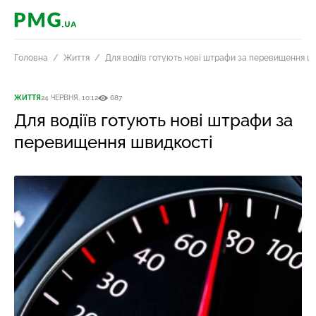
PMG.ua
Головна
Життя
Для водіїв готують нові штрафи за перевищення ш
ЖИТТЯ
24 ЧЕРВНЯ, 10:12
687
Для водіїв готують нові штрафи за
перевищення швидкості