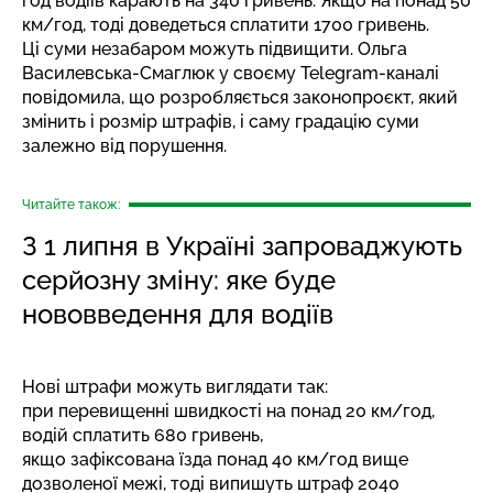
год водіїв карають на 340 гривень. Якщо на понад 50
км/год, тоді доведеться сплатити 1700 гривень.
Ці суми незабаром можуть підвищити. Ольга
Василевська-Смаглюк у своєму
Telegram-каналі
повідомила, що розробляється законопроєкт, який
змінить і розмір штрафів, і саму градацію суми
залежно від порушення.
Читайте також:
З 1 липня в Україні запроваджують
серйозну зміну: яке буде
нововведення для водіїв
Нові штрафи можуть виглядати так:
при перевищенні швидкості на понад 20 км/год,
водій сплатить 680 гривень,
якщо зафіксована їзда понад 40 км/год вище
дозволеної межі, тоді випишуть штраф 2040