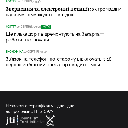
ЖИТТЯ
10 СЕРПНЯ, 09:38
Звернення та електронні петиції:
як громадяни
напряму комунікують з владою
ЖИТТЯ
10 СЕРПНЯ, 09:06
ФОТО
Ще кілька доріг відремонтують на Закарпатті:
роботи вже почали
ЕКОНОМІКА
10 СЕРПНЯ, 08:24
Зв’язок на телефоні по-старому відключать: з 18
серпня мобільний оператор вводить зміни
Незалежна сертифікація відповідно
до програми JTI та CWA