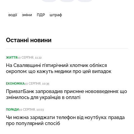
водії
зміни
ПДР
штраф
Останні новини
ЖИТТЯ
10 СЕРПНЯ, 11:22
На Свалявщині п’ятирічний хлопчик обпікся
окропом: що кажуть медики про цей випадок
ЕКОНОМІКА
10 СЕРПНЯ, 10:35
ПриватБанк запровадив приємне нововведення: що
змінилось для українців в оплаті
ПОРАДИ
10 СЕРПНЯ, 10:03
Чи можна заряджати телефон від ноутбука: правда
про популярний спосіб