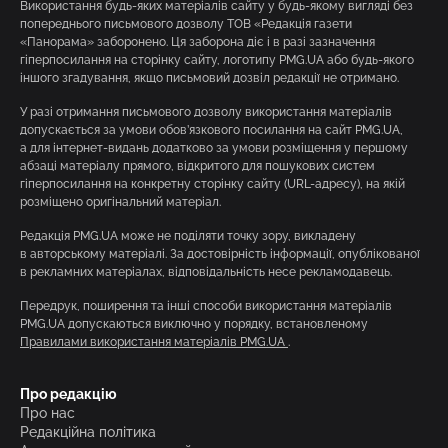
Використання будь-яких матеріалів сайту у будь-якому вигляді без
попереднього письмового дозволу ТОВ «Редакція газети
«Панорама» заборонено. Ця заборона діє і в разі зазначення
гіперпосилання на сторінку сайту, логотипу PMG.UA або будь-якого
іншого згадування, якщо письмовий дозвіл редакції не отримано.
У разі отримання письмового дозволу використання матеріалів
допускається за умови обов’язкового посилання на сайт PMG.UA,
а для інтернет-видань додатково за умови розміщення у першому
абзаці матеріалу прямого, відкритого для пошукових систем
гіперпосилання на конкретну сторінку сайту (URL-адресу), на якій
розміщено оригінальний матеріал.
Редакція PMG.UA може не поділяти точку зору, викладену
в авторському матеріалі. За достовірність інформації, опублікованої
в рекламних матеріалах, відповідальність несе рекламодавець.
Передрук, поширення та інші способи використання матеріалів
PMG.UA допускаються виключно у порядку, встановленому
Правилами використання матеріалів PMG.UA
.
Про редакцію
Про нас
Редакційна політика