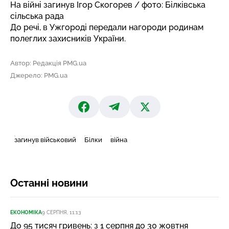
На війні загинув Ігор Скогорев / фото: Білківська
сільська рада
До речі, в Ужгороді
передали нагороди родинам
полеглих
захисників України.
Автор: Редакція PMG.ua
Джерело: PMG.ua
загинув військовий
Білки
війна
Останні новини
ЕКОНОМІКА
9 СЕРПНЯ, 11:13
До 95 тисяч гривень: з 1 серпня до 30 жовтня