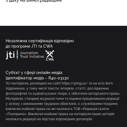
з даху на Виноградівщині
Незалежна сертифікація відповідно
до програми JTI та CWA
Суб’єкт у сфері онлайн-медіа;
ідентифікатор медіа – R40-03130
Усі матеріали, розміщені на сайті https://pmg.ua/ та на всіх його
піддоменах, у тому числі тексти, інтерв’ю, статті, дослідження,
фотографічні та аудіовізуальні твори, є об’єктами авторського права.
Матеріали, створені журналістами та іншими працівниками редакції
у зв’язку з виконанням трудових обов’язків, є службовими творами,
виключні майнові права на які належать ТОВ «Редакція газети
«Панорама». Виключні майнові права на матеріали інших авторів
належать редакції на підставі відповідних договорів.