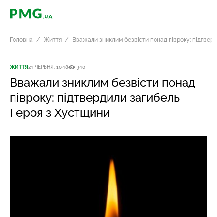
PMG.ua
Головна
Життя
Вважали зниклим безвісти понад півроку: підтвер
ЖИТТЯ
24 ЧЕРВНЯ, 10:48
940
Вважали зниклим безвісти понад
півроку: підтвердили загибель
Героя з Хустщини