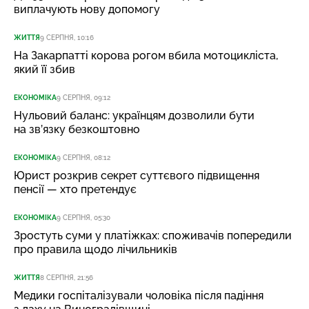
виплачують нову допомогу
ЖИТТЯ
9 СЕРПНЯ, 10:16
На Закарпатті корова рогом вбила мотоцикліста,
який її збив
ЕКОНОМІКА
9 СЕРПНЯ, 09:12
Нульовий баланс: українцям дозволили бути
на зв’язку безкоштовно
ЕКОНОМІКА
9 СЕРПНЯ, 08:12
Юрист розкрив секрет суттєвого підвищення
пенсії — хто претендує
ЕКОНОМІКА
9 СЕРПНЯ, 05:30
Зростуть суми у платіжках: споживачів попередили
про правила щодо лічильників
ЖИТТЯ
8 СЕРПНЯ, 21:56
Медики госпіталізували чоловіка після падіння