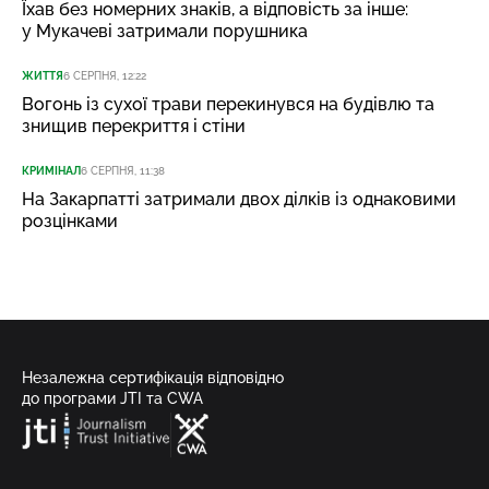
Їхав без номерних знаків, а відповість за інше:
у Мукачеві затримали порушника
ЖИТТЯ
6 СЕРПНЯ, 12:22
Вогонь із сухої трави перекинувся на будівлю та
знищив перекриття і стіни
КРИМІНАЛ
6 СЕРПНЯ, 11:38
На Закарпатті затримали двох ділків із однаковими
розцінками
Незалежна сертифікація відповідно
до програми JTI та CWA