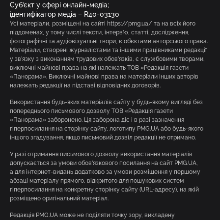
Суб’єкт у сфері онлайн-медіа;
ідентифікатор медіа – R40-03130
Усі матеріали, розміщені на сайті https://pmg.ua/ та на всіх його
піддоменах, у тому числі тексти, інтерв’ю, статті, дослідження,
фотографічні та аудіовізуальні твори, є об’єктами авторського права.
Матеріали, створені журналістами та іншими працівниками редакції
у зв’язку з виконанням трудових обов’язків, є службовими творами,
виключні майнові права на які належать ТОВ «Редакція газети
«Панорама». Виключні майнові права на матеріали інших авторів
належать редакції на підставі відповідних договорів.
Використання будь-яких матеріалів сайту у будь-якому вигляді без
попереднього письмового дозволу ТОВ «Редакція газети
«Панорама» заборонено. Ця заборона діє і в разі зазначення
гіперпосилання на сторінку сайту, логотипу PMG.UA або будь-якого
іншого згадування, якщо письмовий дозвіл редакції не отримано.
У разі отримання письмового дозволу використання матеріалів
допускається за умови обов’язкового посилання на сайт PMG.UA,
а для інтернет-видань додатково за умови розміщення у першому
абзаці матеріалу прямого, відкритого для пошукових систем
гіперпосилання на конкретну сторінку сайту (URL-адресу), на якій
розміщено оригінальний матеріал.
Редакція PMG.UA може не поділяти точку зору, викладену