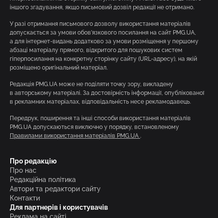
іншого згадування, якщо письмовий дозвіл редакції не отримано.
У разі отримання письмового дозволу використання матеріалів
допускається за умови обов’язкового посилання на сайт PMG.UA,
а для інтернет-видань додатково за умови розміщення у першому
абзаці матеріалу прямого, відкритого для пошукових систем
гіперпосилання на конкретну сторінку сайту (URL-адресу), на якій
розміщено оригінальний матеріал.
Редакція PMG.UA може не поділяти точку зору, викладену
в авторському матеріалі. За достовірність інформації, опублікованої
в рекламних матеріалах, відповідальність несе рекламодавець.
Передрук, поширення та інші способи використання матеріалів
PMG.UA допускаються виключно у порядку, встановленому
Правилами використання матеріалів PMG.UA
.
Про редакцію
Про нас
Редакційна політика
Автори та редактори сайту
Контакти
Для партнерів і користувачів
Реклама на сайті