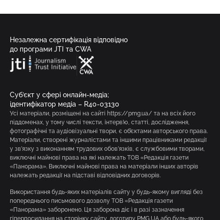
Незалежна сертифікація відповідно
до програми JTI та CWA
Суб’єкт у сфері онлайн-медіа;
ідентифікатор медіа – R40-03130
Усі матеріали, розміщені на сайті https://pmg.ua/ та на всіх його
піддоменах, у тому числі тексти, інтерв’ю, статті, дослідження,
фотографічні та аудіовізуальні твори, є об’єктами авторського права.
Матеріали, створені журналістами та іншими працівниками редакції
у зв’язку з виконанням трудових обов’язків, є службовими творами,
виключні майнові права на які належать ТОВ «Редакція газети
«Панорама». Виключні майнові права на матеріали інших авторів
належать редакції на підставі відповідних договорів.
Використання будь-яких матеріалів сайту у будь-якому вигляді без
попереднього письмового дозволу ТОВ «Редакція газети
«Панорама» заборонено. Ця заборона діє і в разі зазначення
гіперпосилання на сторінку сайту, логотипу PMG.UA або будь-якого