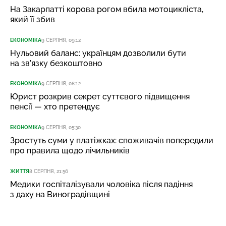
На Закарпатті корова рогом вбила мотоцикліста,
який її збив
ЕКОНОМІКА
9 СЕРПНЯ, 09:12
Нульовий баланс: українцям дозволили бути
на зв’язку безкоштовно
ЕКОНОМІКА
9 СЕРПНЯ, 08:12
Юрист розкрив секрет суттєвого підвищення
пенсії — хто претендує
ЕКОНОМІКА
9 СЕРПНЯ, 05:30
Зростуть суми у платіжках: споживачів попередили
про правила щодо лічильників
ЖИТТЯ
8 СЕРПНЯ, 21:56
Медики госпіталізували чоловіка після падіння
з даху на Виноградівщині