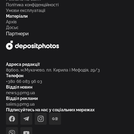
Політика конфіденційності
Умови експлуатації
Матеріали
Архів
Досьє
Партнери
Адреса редакції
89600, м.Мукачево, пл. Кирила і Мефодія, 29/3
Телефон
+380 66 083 96 03
Відділ новин
news@pmg.ua
Відділ реклами
sales@pmg.ua
Підписуйтесь на нас у соціальних мережах
facebook
telegram
instagram
google_news