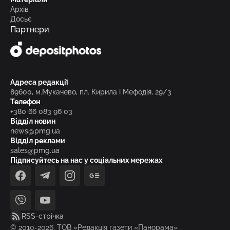
Архів
Досьє
Партнери
Адреса редакції
89600, м.Мукачево, пл. Кирила і Мефодія, 29/3
Телефон
+380 66 083 96 03
Відділ новин
news@pmg.ua
Відділ реклами
sales@pmg.ua
Підписуйтесь на нас у соціальних мережах
facebook
telegram
instagram
google_news
viber
youtube
RSS-стрічка
© 2010-2026, ТОВ «Редакція газети «Панорама»