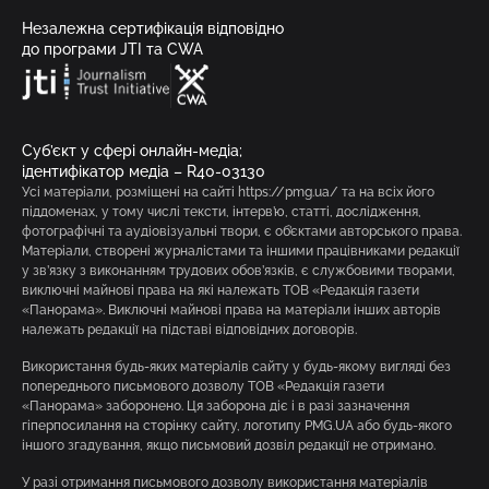
Незалежна сертифікація відповідно
до програми JTI та CWA
Суб’єкт у сфері онлайн-медіа;
ідентифікатор медіа – R40-03130
Усі матеріали, розміщені на сайті https://pmg.ua/ та на всіх його
піддоменах, у тому числі тексти, інтерв’ю, статті, дослідження,
фотографічні та аудіовізуальні твори, є об’єктами авторського права.
Матеріали, створені журналістами та іншими працівниками редакції
у зв’язку з виконанням трудових обов’язків, є службовими творами,
виключні майнові права на які належать ТОВ «Редакція газети
«Панорама». Виключні майнові права на матеріали інших авторів
належать редакції на підставі відповідних договорів.
Використання будь-яких матеріалів сайту у будь-якому вигляді без
попереднього письмового дозволу ТОВ «Редакція газети
«Панорама» заборонено. Ця заборона діє і в разі зазначення
гіперпосилання на сторінку сайту, логотипу PMG.UA або будь-якого
іншого згадування, якщо письмовий дозвіл редакції не отримано.
У разі отримання письмового дозволу використання матеріалів