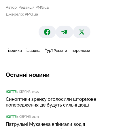
Автор: Редакція PMG.ua
Джерело: PMG.ua
медики
швидка
Тур’ї Ремети
переломи
Останні новини
ЖИТТЯ
7 СЕРПНЯ, 05:25
Синоптики зранку оголосили штормове
попередження: де будуть сильні дощі
ЖИТТЯ
6 СЕРПНЯ, 21:33
Патрульні Мукачева впіймали водія