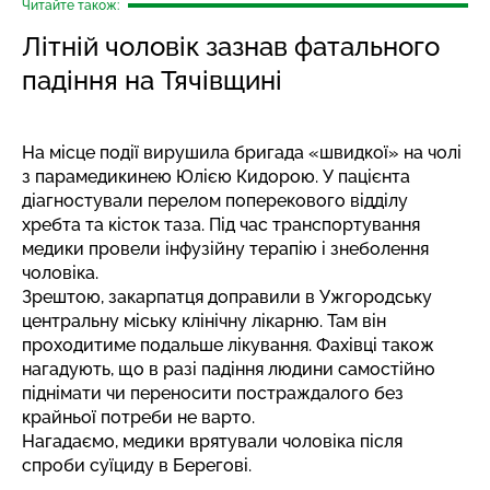
Читайте також:
Літній чоловік зазнав фатального
падіння на Тячівщині
На місце події вирушила бригада «швидкої» на чолі
з парамедикинею Юлією Кидорою. У пацієнта
діагностували перелом поперекового відділу
хребта та кісток таза. Під час транспортування
медики провели інфузійну терапію і знеболення
чоловіка.
Зрештою, закарпатця доправили в Ужгородську
центральну міську клінічну лікарню. Там він
проходитиме подальше лікування. Фахівці також
нагадують, що в разі падіння людини самостійно
піднімати чи переносити постраждалого без
крайньої потреби не варто.
Нагадаємо, медики
врятували чоловіка після
спроби
суїциду в Берегові.