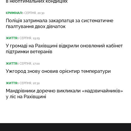
в неоптимальних кондиціях
КРИМІНАЛ
6 СЕРПНЯ, 20:30
Поліція затримала закарпатця за систематичне
ґвалтування двох дівчаток
ЖИТТЯ
6 СЕРПНЯ, 19:29
У громаді на Рахівщині відкрили оновлений кабінет
підтримки ветеранів
ЖИТТЯ
6 СЕРПНЯ, 17:00
Ужгород знову оновив орієнтир температури
ЖИТТЯ
6 СЕРПНЯ, 16:30
Мандрівники доречно викликали «надзвичайників»
у ліс на Рахівщині