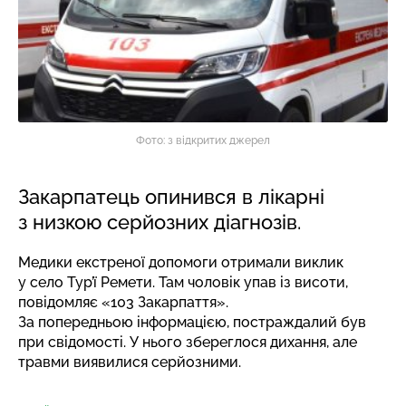
Фото: з відкритих джерел
Закарпатець опинився в лікарні
з низкою серйозних діагнозів.
Медики екстреної допомоги отримали виклик
у село Тур’ї Ремети. Там чоловік упав із висоти,
повідомляє
«103 Закарпаття».
За попередньою інформацією, постраждалий був
при свідомості. У нього збереглося дихання, але
травми виявилися серйозними.