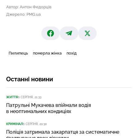
Автор: Антон Федорців
Джерело: PMG.ua
Пилипець
померла жінка
похід
Останні новини
ЖИТТЯ
6 СЕРПНЯ, 21:33
Патрульні Мукачева впіймали водія
в неоптимальних кондиціях
КРИМІНАЛ
6 СЕРПНЯ, 20:30
Поліція затримала закарпатця за систематичне