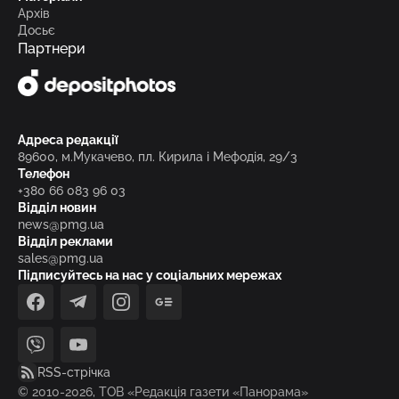
Архів
Досьє
Партнери
Адреса редакції
89600, м.Мукачево, пл. Кирила і Мефодія, 29/3
Телефон
+380 66 083 96 03
Відділ новин
news@pmg.ua
Відділ реклами
sales@pmg.ua
Підписуйтесь на нас у соціальних мережах
facebook
telegram
instagram
google_news
viber
youtube
RSS-стрічка
© 2010-2026, ТОВ «Редакція газети «Панорама»