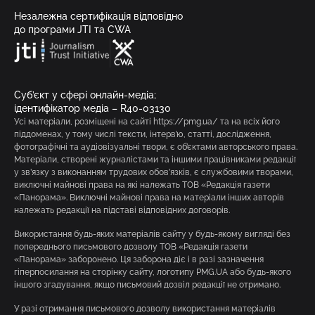
Незалежна сертифікація відповідно
до програми JTI та CWA
Суб’єкт у сфері онлайн-медіа;
ідентифікатор медіа – R40-03130
Усі матеріали, розміщені на сайті https://pmg.ua/ та на всіх його
піддоменах, у тому числі тексти, інтерв’ю, статті, дослідження,
фотографічні та аудіовізуальні твори, є об’єктами авторського права.
Матеріали, створені журналістами та іншими працівниками редакції
у зв’язку з виконанням трудових обов’язків, є службовими творами,
виключні майнові права на які належать ТОВ «Редакція газети
«Панорама». Виключні майнові права на матеріали інших авторів
належать редакції на підставі відповідних договорів.
Використання будь-яких матеріалів сайту у будь-якому вигляді без
попереднього письмового дозволу ТОВ «Редакція газети
«Панорама» заборонено. Ця заборона діє і в разі зазначення
гіперпосилання на сторінку сайту, логотипу PMG.UA або будь-якого
іншого згадування, якщо письмовий дозвіл редакції не отримано.
У разі отримання письмового дозволу використання матеріалів