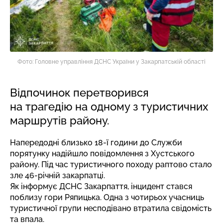
Фото: Головне управління ДСНС України у Закарпатській області
Відпочинок перетворився
на трагедію на одному з туристичних
маршрутів району.
Напередодні близько 18-ї години до Служби
порятунку надійшло повідомлення з Хустського
району. Під час туристичного походу раптово стало
зле 46-річній закарпатці.
Як
інформує
ДСНС Закарпаття, інцидент стався
поблизу гори Ряпицька. Одна з чотирьох учасниць
туристичної групи несподівано втратила свідомість
та впала.