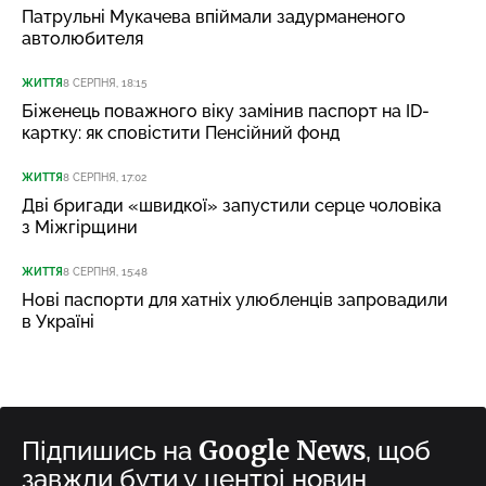
Патрульні Мукачева впіймали задурманеного
автолюбителя
ЖИТТЯ
8 СЕРПНЯ, 18:15
Біженець поважного віку замінив паспорт на ID-
картку: як сповістити Пенсійний фонд
ЖИТТЯ
8 СЕРПНЯ, 17:02
Дві бригади «швидкої» запустили серце чоловіка
з Міжгірщини
ЖИТТЯ
8 СЕРПНЯ, 15:48
Нові паспорти для хатніх улюбленців запровадили
в Україні
Google News
Підпишись на
, щоб
завжди бути у центрі новин