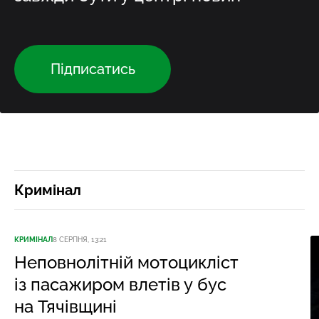
Підписатись
Кримінал
КРИМІНАЛ
8 СЕРПНЯ, 13:21
Неповнолітній мотоцикліст
із пасажиром влетів у бус
на Тячівщині