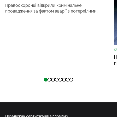
Правоохоронці відкрили кримінальне
провадження за фактом аварії з потерпілими.
К
Н
п
Незалежна сертифікація відповідно