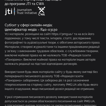
до програми JTI та CWA
Суб’єкт у сфері онлайн-медіа;
ідентифікатор медіа – R40-03130
Усі матеріали, розміщені на сайті https://pmg.ua/ та на всіх його
піддоменах, у тому числі тексти, інтерв’ю, статті, дослідження,
фотографічні та аудіовізуальні твори, є об’єктами авторського права.
Матеріали, створені журналістами та іншими працівниками редакції
у зв’язку з виконанням трудових обов’язків, є службовими творами,
виключні майнові права на які належать ТОВ «Редакція газети
«Панорама». Виключні майнові права на матеріали інших авторів
належать редакції на підставі відповідних договорів.
Використання будь-яких матеріалів сайту у будь-якому вигляді без
попереднього письмового дозволу ТОВ «Редакція газети
«Панорама» заборонено. Ця заборона діє і в разі зазначення
гіперпосилання на сторінку сайту, логотипу PMG.UA або будь-якого
іншого згадування, якщо письмовий дозвіл редакції не отримано.
У разі отримання письмового дозволу використання матеріалів
допускається за умови обов’язкового посилання на сайт PMG.UA,
а для інтернет-видань додатково за умови розміщення у першому