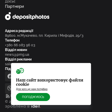
Досьє
Партнери
Адреса редакції
89600, м.Мукачево, пл. Кирила і Мефодія, 29/3
Телефон
+380 66 083 96 03
Відділ новин
news@pmg.ua
Відділ реклами
sales@pmg.ua
Підписуйтесь на нас у соціальних мережах
facebook
telegram
instagram
google_news
Наш сайт використовує файли
cookie
Для чого це нам потрібно
viber
youtube
RSS-стрічка
ПОГОДЖУЮСЬ
© 2010-2026, ТОВ «Редакція газети «Панорама»
зроблено в ideil.