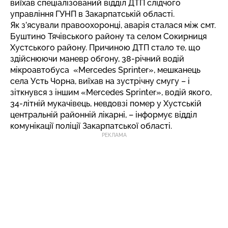
виїхав спеціалізований відділ ДТП слідчого
управління ГУНП в Закарпатській області.
Як з’ясували правоохоронці, аварія сталася між смт.
Буштино Тячівського району та селом Сокирниця
Хустського району. Причиною ДТП стало те, що
здійснюючи маневр обгону, 38-річний водій
мікроавтобуса «Mercedes Sprinter», мешканець
села Усть Чорна, виїхав на зустрічну смугу – і
зіткнувся з іншим «Mercedes Sprinter», водій якого,
34-літній мукачівець, невдовзі помер у Хустській
центральній районній лікарні, – інформує відділ
комунікації поліції Закарпатської області.
РЕКЛАМА