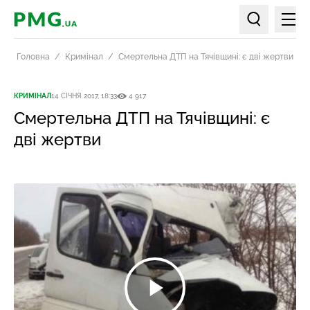
Мен
PMG.ua
Пошук по ст
Головна
Кримінал
Смертельна ДТП на Тячівщині: є дві жертви
КРИМІНАЛ
14 СІЧНЯ 2017, 18:33
4 917
Смертельна ДТП на Тячівщині: є
дві жертви