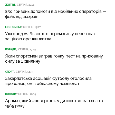
ЖИТТЯ
7 СЕРПНЯ, 20:21
850 гривень допомоги від мобільних операторів —
фейк від шахраїв
ЕКОНОМІКА
7 СЕРПНЯ, 19:17
Ужгород vs Львів: хто перемагає у перегонах
за ціною оренди житла
ПОРАДИ
7 СЕРПНЯ, 17:45
Який спортсмен виграв гонку: тест на приховану
силу за 1 хвилину
СПОРТ
7 СЕРПНЯ, 16:54
Закарпатська асоціація футболу оголосила
«революцію» в обласному чемпіонаті
ПОРАДИ
7 СЕРПНЯ, 16:39
Аромат, який «повертає» у дитинство: запах літа
1985 року