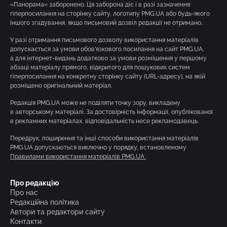
«Панорама» заборонено. Ця заборона діє і в разі зазначення
гіперпосилання на сторінку сайту, логотипу PMG.UA або будь-якого
іншого згадування, якщо письмовий дозвіл редакції не отримано.
У разі отримання письмового дозволу використання матеріалів
допускається за умови обов’язкового посилання на сайт PMG.UA,
а для інтернет-видань додатково за умови розміщення у першому
абзаці матеріалу прямого, відкритого для пошукових систем
гіперпосилання на конкретну сторінку сайту (URL-адресу), на якій
розміщено оригінальний матеріал.
Редакція PMG.UA може не поділяти точку зору, викладену
в авторському матеріалі. За достовірність інформації, опублікованої
в рекламних матеріалах, відповідальність несе рекламодавець.
Передрук, поширення та інші способи використання матеріалів
PMG.UA допускаються виключно у порядку, встановленому
Правилами використання матеріалів PMG.UA
.
Про редакцію
Про нас
Редакційна політика
Автори та редактори сайту
Контакти