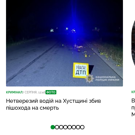
К
КРИМІНАЛ
7 СЕРПНЯ, 12:46
ФОТО
В
Нетверезий водій на Хустщині збив
п
пішохода на смерть
М