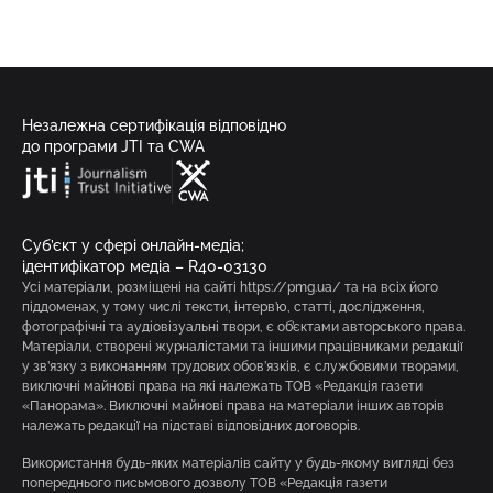
Незалежна сертифікація відповідно
до програми JTI та CWA
Суб’єкт у сфері онлайн-медіа;
ідентифікатор медіа – R40-03130
Усі матеріали, розміщені на сайті https://pmg.ua/ та на всіх його
піддоменах, у тому числі тексти, інтерв’ю, статті, дослідження,
фотографічні та аудіовізуальні твори, є об’єктами авторського права.
Матеріали, створені журналістами та іншими працівниками редакції
у зв’язку з виконанням трудових обов’язків, є службовими творами,
виключні майнові права на які належать ТОВ «Редакція газети
«Панорама». Виключні майнові права на матеріали інших авторів
належать редакції на підставі відповідних договорів.
Використання будь-яких матеріалів сайту у будь-якому вигляді без
попереднього письмового дозволу ТОВ «Редакція газети