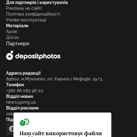
Для партнерів і користувачів
Реклама на сайті
Політика конфіденційності
Умови експлуатації
Матеріали
Архів
Досьє
Партнери
Адреса редакції
89600, м.Мукачево, пл. Кирила і Мефодія, 29/3
Телефон
+380 66 083 96 03
Відділ новин
news@pmg.ua
Відділ реклами
sales@pmg.ua
Підписуйтесь на нас у соціальних мережах
facebook
telegram
instagram
google_news
Наш сайт використовує файли