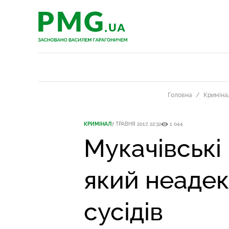
PMG.ua
PMG.ua
Головна
Криміна
КРИМІНАЛ
7 ТРАВНЯ 2017, 22:32
1 044
Мукачівські
який неадек
сусідів