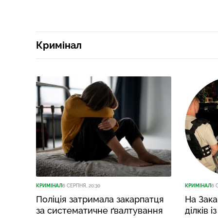
Кримінал
КРИМІНАЛ
6 СЕРПНЯ, 20:30
КРИМІНАЛ
6 
Поліція затримала закарпатця
На Зака
за систематичне ґвалтування
ділків 