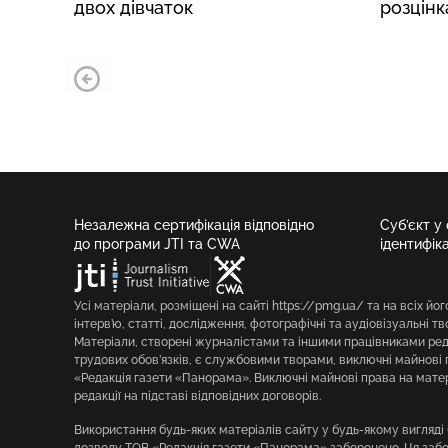
двох дівчаток
розцін
Незалежна сертифікація відповідно
Суб’єкт у
до програми JTI та CWA
ідентифік
Усі матеріали, розміщені на сайті https://pmg.ua/ та на всіх йог
інтерв’ю, статті, дослідження, фотографічні та аудіовізуальні т
Матеріали, створені журналістами та іншими працівниками реда
трудових обов’язків, є службовими творами, виключні майнові 
«Редакція газети «Панорама». Виключні майнові права на мате
редакції на підставі відповідних договорів.
Використання будь-яких матеріалів сайту у будь-якому вигляд