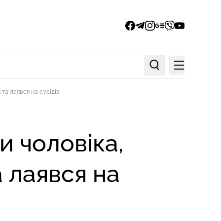
facebook
telegram
instagram
google_news
viber
youtube
Меню
Пошук по статтях
та лаявся на сусідів
и чоловіка,
 лаявся на