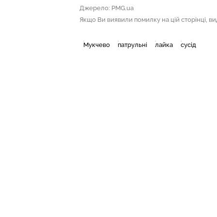
Джерело: PMG.ua
Якщо Ви виявили помилку на цій сторінці, виді
Мукчево
патрульні
лайка
сусід