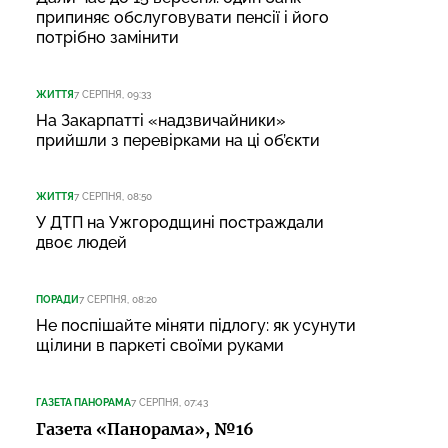
припиняє обслуговувати пенсії і його
потрібно замінити
ЖИТТЯ
7 СЕРПНЯ, 09:33
На Закарпатті «надзвичайники»
прийшли з перевірками на ці об’єкти
ЖИТТЯ
7 СЕРПНЯ, 08:50
У ДТП на Ужгородщині постраждали
двоє людей
ПОРАДИ
7 СЕРПНЯ, 08:20
Не поспішайте міняти підлогу: як усунути
щілини в паркеті своїми руками
ГАЗЕТА ПАНОРАМА
7 СЕРПНЯ, 07:43
Газета «Панорама», №16