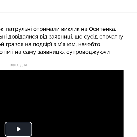
ські патрульні отримали виклик на Осипенка.
ні довідалися від заявниці, що сусід спочатку
ой грався на подвір’ї з м’ячем, начебто
отім і на саму заявницю, супроводжуючи
ВІДЕО ДНЯ