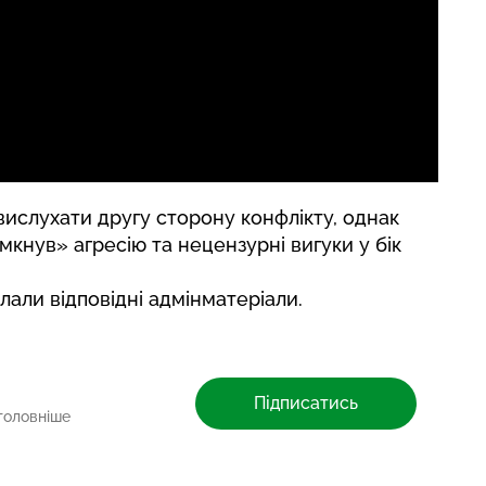
вислухати другу сторону конфлікту, однак
мкнув» агресію та нецензурні вигуки у бік
лали відповідні адмінматеріали.
Підписатись
головніше