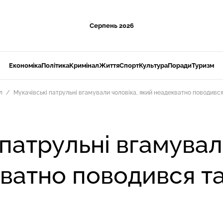
Серпень 2026
Економіка
Політика
Кримінал
Життя
Спорт
Культура
Поради
Туризм
л
Мукачівські патрульні вгамували чоловіка, який неадекватно поводився 
 патрульні вгамувал
ватно поводився та