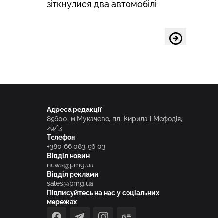
зіткнулися два автомобілі
підлі
Адреса редакції
89600, м.Мукачево, пл. Кирила і Мефодія,
29/3
Телефон
+380 66 083 96 03
Відділ новин
news@pmg.ua
Відділ реклами
sales@pmg.ua
Підписуйтесь на нас у соціальних
мережах