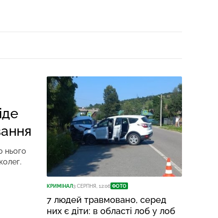
іде
вання
о нього
колег.
КРИМІНАЛ
3 СЕРПНЯ, 12:06
ФОТО
КРИМІН
7 людей травмовано, серед
За од
них є діти: в області лоб у лоб
ДТП 