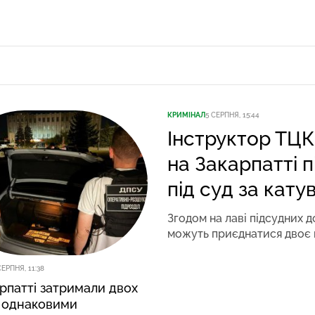
КРИМІНАЛ
5 СЕРПНЯ, 15:44
Інструктор ТЦК
на Закарпатті п
під суд за кату
Згодом на лаві підсудних д
можуть приєднатися двоє 
СЕРПНЯ, 11:38
рпатті затримали двох
із однаковими