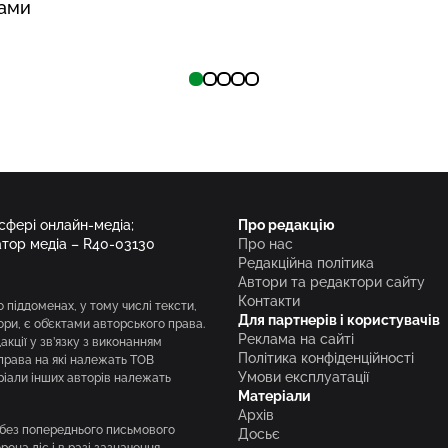
ками
 сфері онлайн-медіа;
Про редакцію
атор медіа – R40-03130
Про нас
Редакційна політика
Автори та редактори сайту
Контакти
о піддоменах, у тому числі тексти,
Для партнерів і користувачів
вори, є об’єктами авторського права.
Реклама на сайті
кції у зв’язку з виконанням
Політика конфіденційності
права на які належать ТОВ
Умови експлуатації
ріали інших авторів належать
Матеріали
Архів
і без попереднього письмового
Досьє