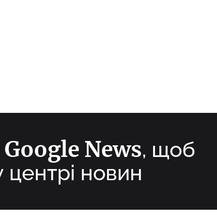
Google News
а
, щоб
у центрі новин