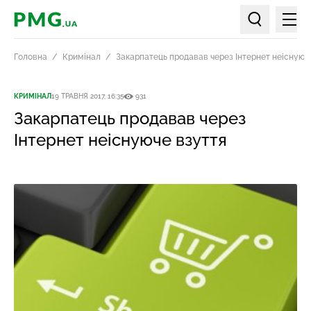
Мен
PMG.ua
Пошук по ст
Головна
Кримінал
Закарпатець продавав через Інтернет неіснуюч
КРИМІНАЛ
19 ТРАВНЯ 2017, 16:35
931
Закарпатець продавав через
Інтернет неіснуюче взуття