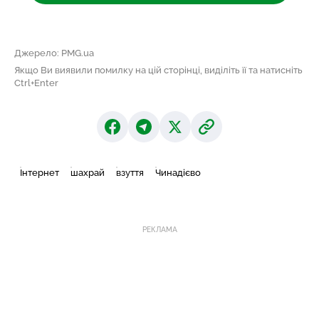
Джерело: PMG.ua
Якщо Ви виявили помилку на цій сторінці, виділіть її та натисніть
Ctrl+Enter
Інтернет
шахрай
взуття
Чинадієво
РЕКЛАМА