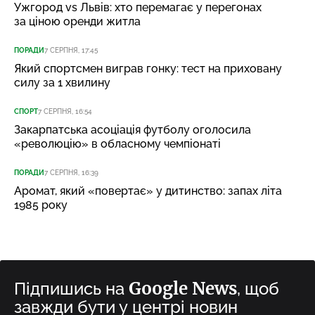
Ужгород vs Львів: хто перемагає у перегонах
за ціною оренди житла
ПОРАДИ
7 СЕРПНЯ, 17:45
Який спортсмен виграв гонку: тест на приховану
силу за 1 хвилину
СПОРТ
7 СЕРПНЯ, 16:54
Закарпатська асоціація футболу оголосила
«революцію» в обласному чемпіонаті
ПОРАДИ
7 СЕРПНЯ, 16:39
Аромат, який «повертає» у дитинство: запах літа
1985 року
Google News
Підпишись на
, щоб
завжди бути у центрі новин