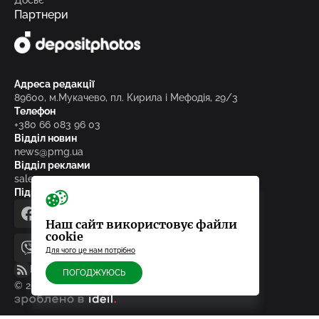
Досьє
Партнери
Адреса редакції
89600, м.Мукачево, пл. Кирила і Мефодія, 29/3
Телефон
+380 66 083 96 03
Відділ новин
news@pmg.ua
Відділ реклами
sales@pmg.ua
Підписуйтесь на нас у соціальних мережах
facebook
telegram
instagram
google_news
Наш сайт використовує файли
cookie
Для чого це нам потрібно
viber
youtube
RSS-стрічка
ПОГОДЖУЮСЬ
© 2010-2026, ТОВ «Редакція газети «Панорама»
зроблено в ideil.