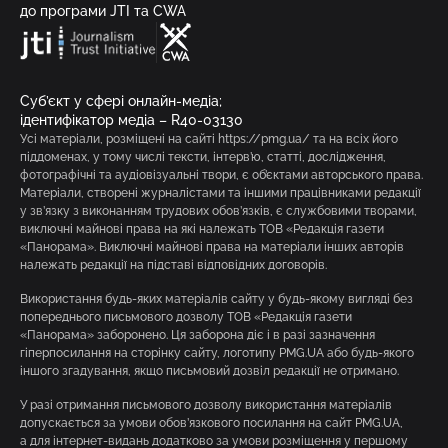
до програми JTI та CWA
Суб’єкт у сфері онлайн-медіа;
ідентифікатор медіа – R40-03130
Усі матеріали, розміщені на сайті https://pmg.ua/ та на всіх його
піддоменах, у тому числі тексти, інтерв’ю, статті, дослідження,
фотографічні та аудіовізуальні твори, є об’єктами авторського права.
Матеріали, створені журналістами та іншими працівниками редакції
у зв’язку з виконанням трудових обов’язків, є службовими творами,
виключні майнові права на які належать ТОВ «Редакція газети
«Панорама». Виключні майнові права на матеріали інших авторів
належать редакції на підставі відповідних договорів.
Використання будь-яких матеріалів сайту у будь-якому вигляді без
попереднього письмового дозволу ТОВ «Редакція газети
«Панорама» заборонено. Ця заборона діє і в разі зазначення
гіперпосилання на сторінку сайту, логотипу PMG.UA або будь-якого
іншого згадування, якщо письмовий дозвіл редакції не отримано.
У разі отримання письмового дозволу використання матеріалів
допускається за умови обов’язкового посилання на сайт PMG.UA,
а для інтернет-видань додатково за умови розміщення у першому