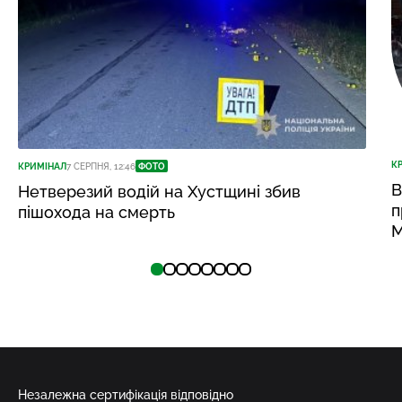
К
КРИМІНАЛ
7 СЕРПНЯ, 12:46
ФОТО
В
Нетверезий водій на Хустщині збив
п
пішохода на смерть
М
Незалежна сертифікація відповідно