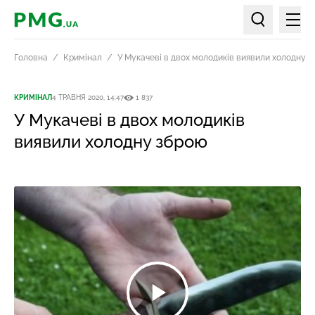
Мен
PMG.ua
Пошук по ст
Головна
Кримінал
У Мукачеві в двох молодиків виявили холодну 
КРИМІНАЛ
4 ТРАВНЯ 2020, 14:47
1 837
У Мукачеві в двох молодиків
виявили холодну зброю