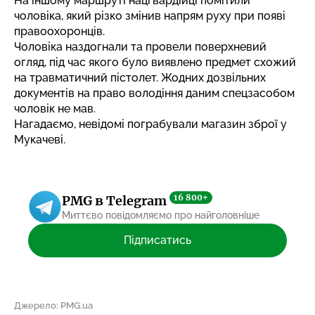
На іншому маршруті нацгвардійці помітили
чоловіка, який різко змінив напрям руху при появі
правоохоронців.
Чоловіка наздогнали та провели поверхневий
огляд, під час якого було виявлено предмет схожий
на травматичний пістолет. Жодних дозвільних
документів на право володіння даним спецзасобом
чоловік не мав.
Нагадаємо, невідомі пограбували
магазин зброї у
Мукачеві.
16 800+
PMG в Telegram
Миттєво повідомляємо про найголовніше
Підписатись
Джерело: PMG.ua