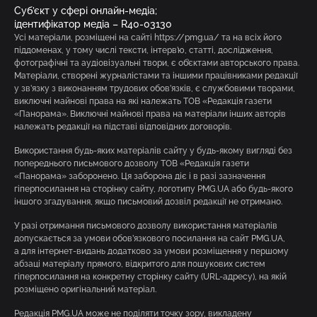
Суб’єкт у сфері онлайн-медіа;
ідентифікатор медіа – R40-03130
Усі матеріали, розміщені на сайті https://pmg.ua/ та на всіх його
піддоменах, у тому числі тексти, інтерв’ю, статті, дослідження,
фотографічні та аудіовізуальні твори, є об’єктами авторського права.
Матеріали, створені журналістами та іншими працівниками редакції
у зв’язку з виконанням трудових обов’язків, є службовими творами,
виключні майнові права на які належать ТОВ «Редакція газети
«Панорама». Виключні майнові права на матеріали інших авторів
належать редакції на підставі відповідних договорів.
Використання будь-яких матеріалів сайту у будь-якому вигляді без
попереднього письмового дозволу ТОВ «Редакція газети
«Панорама» заборонено. Ця заборона діє і в разі зазначення
гіперпосилання на сторінку сайту, логотипу PMG.UA або будь-якого
іншого згадування, якщо письмовий дозвіл редакції не отримано.
У разі отримання письмового дозволу використання матеріалів
допускається за умови обов’язкового посилання на сайт PMG.UA,
а для інтернет-видань додатково за умови розміщення у першому
абзаці матеріалу прямого, відкритого для пошукових систем
гіперпосилання на конкретну сторінку сайту (URL-адресу), на якій
розміщено оригінальний матеріал.
Редакція PMG.UA може не поділяти точку зору, викладену