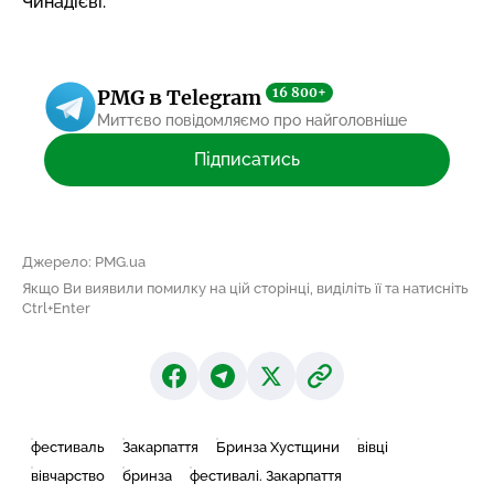
Чинадієві.
16 800+
PMG в Telegram
Миттєво повідомляємо про найголовніше
Підписатись
Джерело: PMG.ua
Якщо Ви виявили помилку на цій сторінці, виділіть її та натисніть
Ctrl+Enter
фестиваль
Закарпаття
Бринза Хустщини
вівці
вівчарство
бринза
фестивалі. Закарпаття