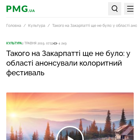
Мен
PMG.ua
Пошук по ст
Головна
Культура
Такого на Закарпатті ще не було: у області ан
КУЛЬТУРА
2 ТРАВНЯ 2019, 07:53
4 249
Такого на Закарпатті ще не було: у
області анонсували колоритний
фестиваль