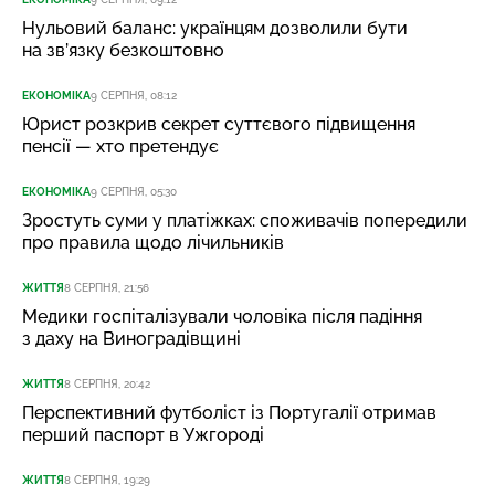
Нульовий баланс: українцям дозволили бути
на зв’язку безкоштовно
ЕКОНОМІКА
9 СЕРПНЯ, 08:12
Юрист розкрив секрет суттєвого підвищення
пенсії — хто претендує
ЕКОНОМІКА
9 СЕРПНЯ, 05:30
Зростуть суми у платіжках: споживачів попередили
про правила щодо лічильників
ЖИТТЯ
8 СЕРПНЯ, 21:56
Медики госпіталізували чоловіка після падіння
з даху на Виноградівщині
ЖИТТЯ
8 СЕРПНЯ, 20:42
Перспективний футболіст із Португалії отримав
перший паспорт в Ужгороді
ЖИТТЯ
8 СЕРПНЯ, 19:29