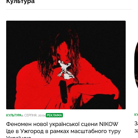
Культура
К
КУЛЬТУРА
4 СЕРПНЯ, 20:04
РЕКЛАМА
З
Феномен нової української сцени NIKOW
з
їде в Ужгород в рамках масштабного туру