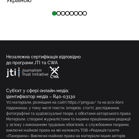
Україною
Незалежна сертифікація відповідно
до програми JTI та CWA
Суб’єкт у сфері онлайн-медіа;
ідентифікатор медіа – R40-03130
Усі матеріали, розміщені на сайті https://pmg.ua/ та на всіх його
піддоменах, у тому числі тексти, інтерв’ю, статті, дослідження,
фотографічні та аудіовізуальні твори, є об’єктами авторського права.
Матеріали, створені журналістами та іншими працівниками редакції
у зв’язку з виконанням трудових обов’язків, є службовими творами,
виключні майнові права на які належать ТОВ «Редакція газети
«Панорама». Виключні майнові права на матеріали інших авторів